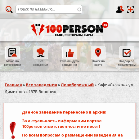
Меню по
Все
Рекомендуем
Поиск по
Подбор по
категориям
заведения
заведения
карте
параметрам
Вы здесь
Главная
»
Все заведения
»
Левобережный
»
Кафе «Сказка»
»
ул.
Димитрова, 137Б Воронеж
Данное заведение перенесено в архив!
За актуальность информации портал
100person
ответственности не несёт!
По всем вопросам о размещении заведения на