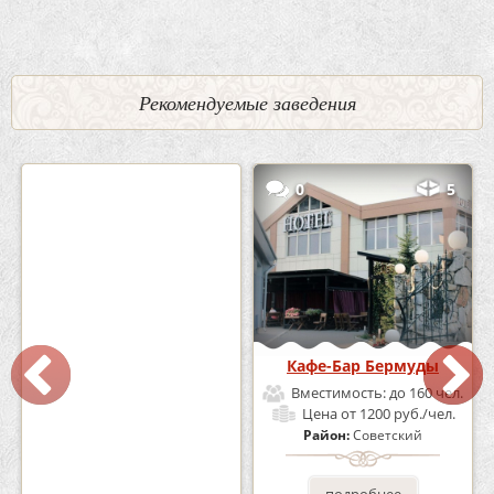
Рекомендуемые заведения
2
3
0
5
Кафе «Шишка»
Кафе-Бар Бермуды
Вместимость:
до 100 чел.
Вместимость:
до 160 чел.
Цена
от 1700 руб./чел.
Цена
от 1200 руб./чел.
Район:
Советский
Район:
Советский