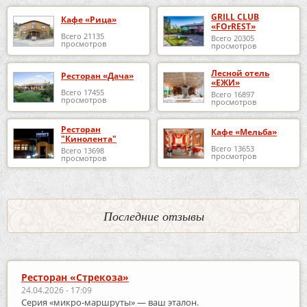
GRILL CLUB
Кафе «Рица»
«FOrREST»
Всего 21135
Всего 20305
просмотров
просмотров
Лесной отель
Ресторан «Дача»
«ЕЖИ»
Всего 17455
Всего 16897
просмотров
просмотров
Ресторан
Кафе «Мельба»
"Кинолента"
Всего 13653
Всего 13698
просмотров
просмотров
Последние отзывы
Ресторан «Стрекоза»
24.04.2026 - 17:09
Серия «микро‑маршруты» — ваш эталон.