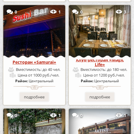
0
1
0
3
Клуб-ресторан «Magic
Ресторан «Samurai»
Life»
Вместимость:
до 40 чел.
Вместимость:
до 180 чел.
Цена
от 1000 руб./чел.
Цена
от 1200 руб./чел.
Район:
Центральный
Район:
Центральный
подробнее
подробнее
0
1
0
1