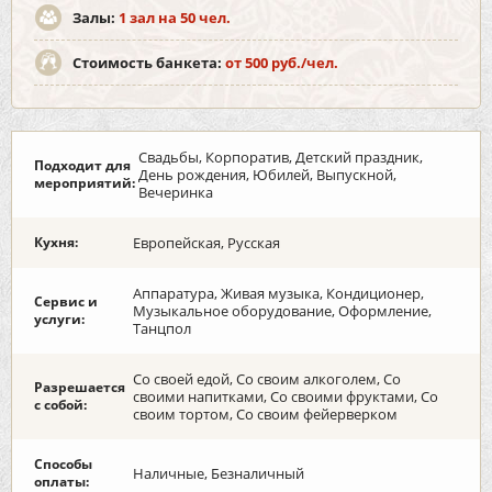
Залы:
1 зал на 50 чел.
Стоимость банкета:
от 500 руб./чел.
Свадьбы, Корпоратив, Детский праздник,
Подходит для
День рождения, Юбилей, Выпускной,
мероприятий:
Вечеринка
Кухня:
Европейская, Русская
Аппаратура, Живая музыка, Кондиционер,
Сервис и
Музыкальное оборудование, Оформление,
услуги:
Танцпол
Со своей едой, Со своим алкоголем, Со
Разрешается
своими напитками, Со своими фруктами, Со
с собой:
своим тортом, Со своим фейерверком
Способы
Наличные, Безналичный
оплаты: