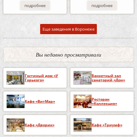
подробнее
подробнее
Еще заведения в Воронеже
Вы недавно просматривали
Гостиный дом «У
Банкетный зал
Горького»
санаторий «Дон»
Ресторан
Кафе «ВитМар»
«Коллекция»
Кафе «Дворик»
Кафе «Триумф»