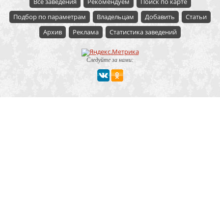
Все заведения
Рекомендуем
Поиск по карте
Подбор по параметрам
Владельцам
Добавить
Статьи
Архив
Реклама
Статистика заведений
Следуйте за нами:
Мероприятие
Свадьбы
Корпоратив
Детский праздник
День рождения
Юбилей
Выпускной
Вечеринка
Встреча болельщиков
Деловая встреча
Кейтеринг
Team-building
Конференция, тренинг
Премии, церемонии
Фуршет