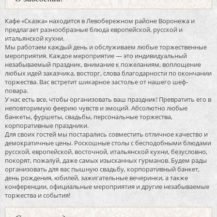
Кафе «Сказка» находится в Левобережном районе Воронежа и
предлагает разнообразные блюда европейской, русской и
итальянской кухни.
Мы работаем каждый день и обслуживаем любые торжественные
мероприятия. Каждое мероприятие — это индивидуальный
незабываемый праздник, внимание к пожеланиям, воплощение
любых идей заказчика, восторг, слова благодарности по окончании
торжества. Вас встретит шикарное застолье от нашего шеф-
повара.
У нас есть все, чтобы организовать ваш праздник! Превратить его в
неповторимую феерию чувств и эмоций. Абсолютно любые
банкеты, фуршеты, свадьбы, персональные торжества,
корпоративные праздники.
Для своих гостей мы постарались совместить отличное качество и
демократичные цены. Роскошные столы с бесподобными блюдами
русской, европейской, восточной, итальянской кухни, безусловно,
покорят, пожалуй, даже самых изысканных гурманов. Будем рады
организовать для вас пышную свадьбу, корпоративный банкет,
день рождения, юбилей, зажигательные вечеринки, а также
конференции, официальные мероприятия и другие незабываемые
торжества и события!