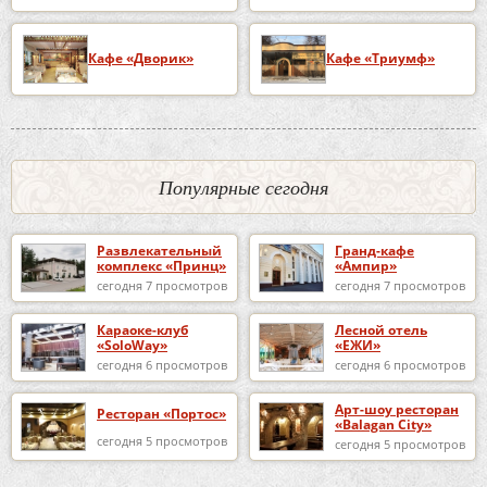
Кафе «Дворик»
Кафе «Триумф»
Популярные сегодня
Развлекательный
Гранд-кафе
комплекс «Принц»
«Ампир»
сегодня 7 просмотров
сегодня 7 просмотров
Караоке-клуб
Лесной отель
«SoloWay»
«ЕЖИ»
сегодня 6 просмотров
сегодня 6 просмотров
Арт-шоу ресторан
Ресторан «Портос»
«Balagan City»
сегодня 5 просмотров
сегодня 5 просмотров