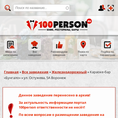
Меню по
Все
Рекомендуем
Поиск по
Подбор по
категориям
заведения
заведения
карте
параметрам
Вы здесь
Главная
»
Все заведения
»
Железнодорожный
»
Караоке-бар
«Бунгало»
»
ул. Остужева, 5А Воронеж
Данное заведение перенесено в архив!
За актуальность информации портал
100person
ответственности не несёт!
По всем вопросам о размещении заведения на