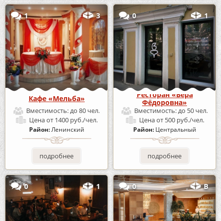
1
3
0
1
Ресторан «Вера
Кафе «Мельба»
Фёдоровна»
Вместимость:
до 80 чел.
Вместимость:
до 50 чел.
Цена
от 1400 руб./чел.
Цена
от 500 руб./чел.
Район:
Ленинский
Район:
Центральный
подробнее
подробнее
0
1
0
В