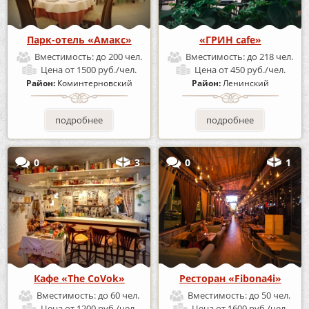
Парк-отель «Амакс»
«ГРИН cafe»
Вместимость:
до 200 чел.
Вместимость:
до 218 чел.
Цена
от 1500 руб./чел.
Цена
от 450 руб./чел.
Район:
Коминтерновский
Район:
Ленинский
подробнее
подробнее
0
3
0
1
Кафе «The CoVok»
Ресторан «Fibona4i»
Вместимость:
до 60 чел.
Вместимость:
до 50 чел.
Цена
от 1200 руб./чел.
Цена
от 1600 руб./чел.