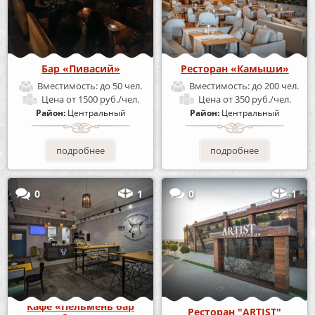
Бар «Пивасий»
Ресторан «Камыши»
Вместимость:
до 50 чел.
Вместимость:
до 200 чел.
Цена
от 1500 руб./чел.
Цена
от 350 руб./чел.
Район:
Центральный
Район:
Центральный
подробнее
подробнее
0
1
0
1
Кафе «Пельмень бар
Ресторан "ARTIST"