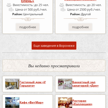
Олень»
Вместимость:
до 25 чел.
Вместимость:
до 20 чел.
Цена
от 500 руб./чел.
Цена
от 2500 руб./чел.
Район:
Центральный
Район:
Другой
подробнее
подробнее
Еще заведения в Воронеже
Вы недавно просматривали
Гостиный дом «У
Банкетный зал
Горького»
санаторий «Дон»
Ресторан
Кафе «ВитМар»
«Коллекция»