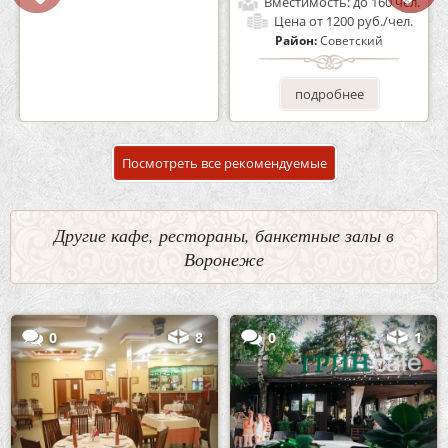
Вместимость:
до 100 чел.
Вместимость:
до 160 чел.
Цена
от 1700 руб./чел.
Цена
от 1200 руб./чел.
Район:
Советский
Район:
Советский
подробнее
подробнее
Посмотреть все рекомендуемые
Другие кафе, рестораны, банкетные залы в
Воронеже
0
8
0
1