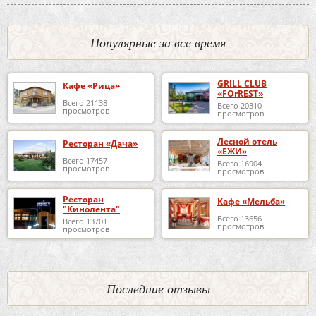
Популярные за все время
GRILL CLUB
Кафе «Рица»
«FOrREST»
Всего 21138
Всего 20310
просмотров
просмотров
Лесной отель
Ресторан «Дача»
«ЕЖИ»
Всего 17457
Всего 16904
просмотров
просмотров
Ресторан
Кафе «Мельба»
"Кинолента"
Всего 13656
Всего 13701
просмотров
просмотров
Последние отзывы