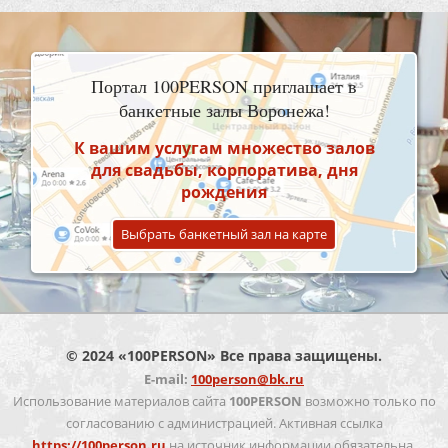
Портал 100PERSON приглашает в
банкетные залы Воронежа!
К вашим услугам множество залов
для свадьбы, корпоратива, дня
рождения
Выбрать банкетный зал на карте
© 2024 «100PERSON» Все права защищены.
E-mail:
100person@bk.ru
Использование материалов сайта
100PERSON
возможно только по
согласованию с администрацией. Активная ссылка
https://100person.ru
на источник информации обязательна.