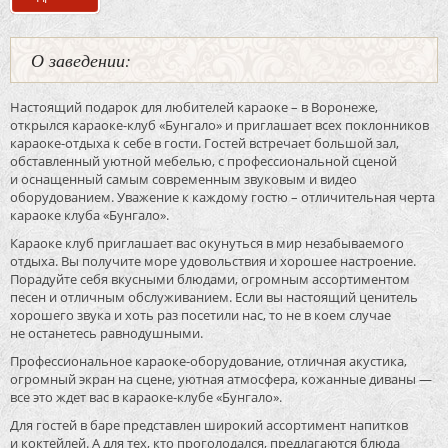
О заведении:
Настоящий подарок для любителей караоке – в Воронеже,
открылся караоке-клуб «Бунгало» и приглашает всех поклонников
караоке-отдыха к себе в гости. Гостей встречает большой зал,
обставленный уютной мебелью, с профессиональной сценой
и оснащенный самым современным звуковым и видео
оборудованием. Уважение к каждому гостю – отличительная черта
караоке клуба «Бунгало».
Караоке клуб приглашает вас окунуться в мир незабываемого
отдыха. Вы получите море удовольствия и хорошее настроение.
Порадуйте себя вкусными блюдами, огромным ассортиментом
песен и отличным обслуживанием. Если вы настоящий ценитель
хорошего звука и хоть раз посетили нас, то не в коем случае
не останетесь равнодушными.
Профессиональное караоке-оборудование, отличная акустика,
огромный экран на сцене, уютная атмосфера, кожанные диваны —
все это ждет вас в караоке-клубе «Бунгало».
Для гостей в баре представлен широкий ассортимент напитков
и коктейлей. А для тех, кто проголодался, предлагаются блюда