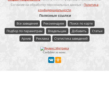
Согласие на обработку персональных данных -
Политика
конфиденциальности
Полезные ссылки
Все заведения
Рекомендуем
Поиск по карте
Подбор по параметрам
Владельцам
Добавить
Статьи
Архив
Реклама
Статистика заведений
Следуйте за нами:
Мероприятие
Свадьбы
Корпоратив
Детский праздник
День рождения
Юбилей
Выпускной
Вечеринка
Встреча болельщиков