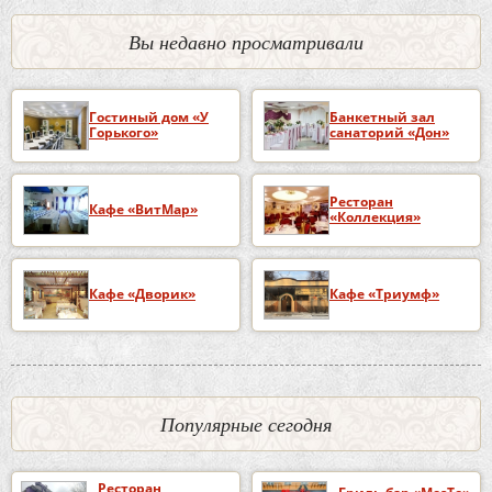
Вы недавно просматривали
Гостиный дом «У
Банкетный зал
Горького»
санаторий «Дон»
Ресторан
Кафе «ВитМар»
«Коллекция»
Кафе «Дворик»
Кафе «Триумф»
Популярные сегодня
Ресторан