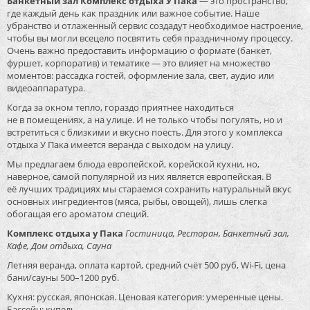
Банкетный зал Комплекс отдыха У Пака
— это пространство,
где каждый день как праздник или важное событие. Наше
убранство и отлаженный сервис создадут необходимое настроение,
чтобы вы могли всецело посвятить себя праздничному процессу.
Очень важно предоставить информацию о формате (банкет,
фуршет, корпоратив) и тематике — это влияет на множество
моментов: рассадка гостей, оформление зала, свет, аудио или
видеоаппаратура.
Когда за окном тепло, гораздо приятнее находиться
не в помещениях, а на улице. И не только чтобы погулять, но и
встретиться с близкими и вкусно поесть. Для этого у комплекса
отдыха У Пака имеется веранда с выходом на улицу.
Мы предлагаем блюда европейской, корейской кухни, но,
наверное, самой популярной из них является европейская. В
её лучших традициях мы стараемся сохранить натуральный вкус
основных ингредиентов (мяса, рыбы, овощей), лишь слегка
обогащая его ароматом специй.
Комплекс отдыха у Пака
Гостиница, Ресторан, Банкетный зал,
Кафе, Дом отдыха, Сауна
Летняя веранда, оплата картой, средний счёт 500 руб, Wi-Fi, цена
бани/сауны 500–1200 руб.
Кухня: русская, японская. Ценовая категория: умеренные цены.
Бассейн: купель.