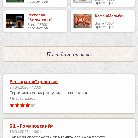
просмотров
просмотров
Ресторан
Кафе «Мельба»
"Кинолента"
Всего 13654
Всего 13700
просмотров
просмотров
Последние отзывы
Ресторан «Стрекоза»
24.04.2026 - 17:09
Серия «микро‑маршруты» — ваш эталон.
Читать далее...
БЦ «Романовский»
18.04.2026 - 16:01
Супер за способность объяснять сложное просто.