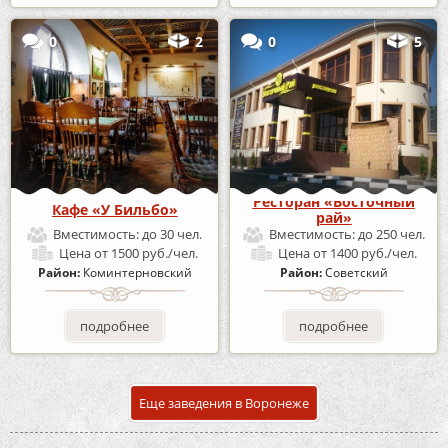
0
2
0
5
Ресторан «Восточный
Кафе «У Бильбо»
рай»
Вместимость:
до 30 чел.
Вместимость:
до 250 чел.
Цена
от 1500 руб./чел.
Цена
от 1400 руб./чел.
Район:
Коминтерновский
Район:
Советский
подробнее
подробнее
Еще заведения в Воронеже