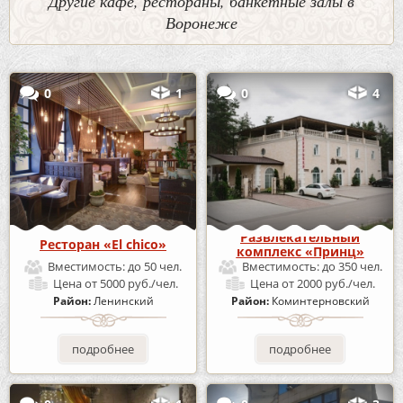
Другие кафе, рестораны, банкетные залы в
Воронеже
0
1
0
4
Развлекательный
Ресторан «El chico»
комплекс «Принц»
Вместимость:
до 50 чел.
Вместимость:
до 350 чел.
Цена
от 5000 руб./чел.
Цена
от 2000 руб./чел.
Район:
Ленинский
Район:
Коминтерновский
подробнее
подробнее