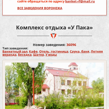
сайте обращаться по адресу
banket-rf@mail.ru
ВСЕ ЗАВЕДЕНИЯ ВОРОНЕЖА
Комплекс отдыха «У Пака»
Номер заведения:
36096
Тип заведения:
Банкетный зал
,
Кафе
,
Отель, гостиница
,
Сауна, баня
,
Летняя
веранда
,
Беседка
,
Шатер
,
У воды