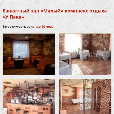
Банкетный зал «Малый» комплекс отдыха
«У Пака»
Вместимость зала:
до 20 чел.