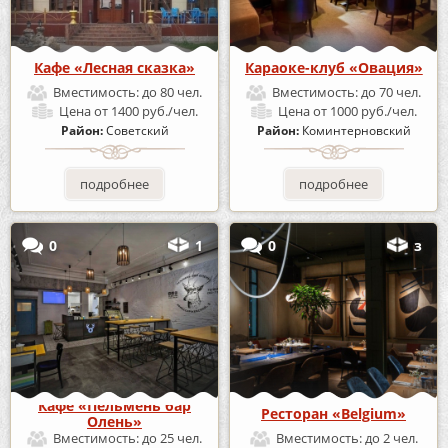
Кафе «Лесная сказка»
Караоке-клуб «Овация»
Вместимость:
до 80 чел.
Вместимость:
до 70 чел.
Цена
от 1400 руб./чел.
Цена
от 1000 руб./чел.
Район:
Советский
Район:
Коминтерновский
подробнее
подробнее
0
1
0
з
Кафе «Пельмень бар
Ресторан «Belgium»
Олень»
Вместимость:
до 25 чел.
Вместимость:
до 2 чел.