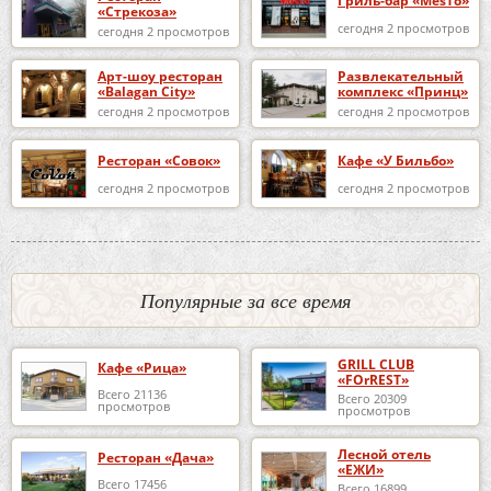
Гриль-бар «MesTo»
«Стрекоза»
сегодня 2 просмотров
сегодня 2 просмотров
Арт-шоу ресторан
Развлекательный
«Balagan City»
комплекс «Принц»
сегодня 2 просмотров
сегодня 2 просмотров
Ресторан «Совок»
Кафе «У Бильбо»
сегодня 2 просмотров
сегодня 2 просмотров
Популярные за все время
GRILL CLUB
Кафе «Рица»
«FOrREST»
Всего 21136
Всего 20309
просмотров
просмотров
Лесной отель
Ресторан «Дача»
«ЕЖИ»
Всего 17456
Всего 16899