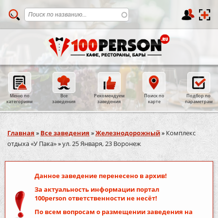
Меню по
Все
Рекомендуем
Поиск по
Подбор по
категориям
заведения
заведения
карте
параметрам
Вы здесь
Главная
»
Все заведения
»
Железнодорожный
»
Комплекс
отдыха «У Пака»
»
ул. 25 Января, 23 Воронеж
Данное заведение перенесено в архив!
За актуальность информации портал
100person
ответственности не несёт!
По всем вопросам о размещении заведения на