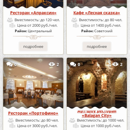
Ресторан «Апраксин»
Кафе «Лесная сказка»
Вместимость:
до 120 чел.
Вместимость:
до 80 чел.
Цена
от 2000 руб./чел.
Цена
от 1400 руб./чел.
Район:
Центральный
Район:
Советский
подробнее
подробнее
0
2
0
2
Арт-шоу ресторан
Ресторан «Портофино»
«Balagan City»
Вместимость:
до 80 чел.
Вместимость:
до 1000 чел.
Цена
от 3000 руб./чел.
Цена
от 1000 руб./чел.