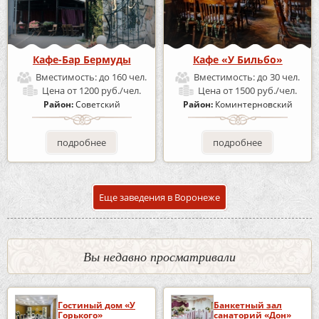
Кафе-Бар Бермуды
Кафе «У Бильбо»
Вместимость:
до 160 чел.
Вместимость:
до 30 чел.
Цена
от 1200 руб./чел.
Цена
от 1500 руб./чел.
Район:
Советский
Район:
Коминтерновский
подробнее
подробнее
Еще заведения в Воронеже
Вы недавно просматривали
Гостиный дом «У
Банкетный зал
Горького»
санаторий «Дон»