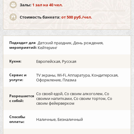
Залы:
1 зал на 40 чел.
Стоимость банкета:
от 500 руб./чел.
Подходит для
Детский праздник, День рождения,
мероприятий:
Кейтеринг
Кухня:
Европейская, Русская
Сервис и
TV экраны, Wi-Fi, Аппаратура, Кондитерская,
услуги:
Оформление, Плазма
Со своей едой, Со своим алкоголем, Со
Разрешается
своими напитками, Со своим тортом, Со
с собой:
своим фейерверком
Способы
Наличные, Безналичный
оплаты: