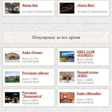
Фреш бар
«Garry Bar»
сегодня 0 просмотров
сегодня 0 просмотров
Популярные за все время
GRILL CLUB
Кафе «Рица»
«FOrREST»
Всего 21134
Всего 20302
просмотров
просмотров
Лесной отель
Ресторан «Дача»
«ЕЖИ»
Всего 17455
Всего 16895
просмотров
просмотров
Ресторан
Кафе «Мельба»
"Кинолента"
Всего 13653
Всего 13697
просмотров
просмотров