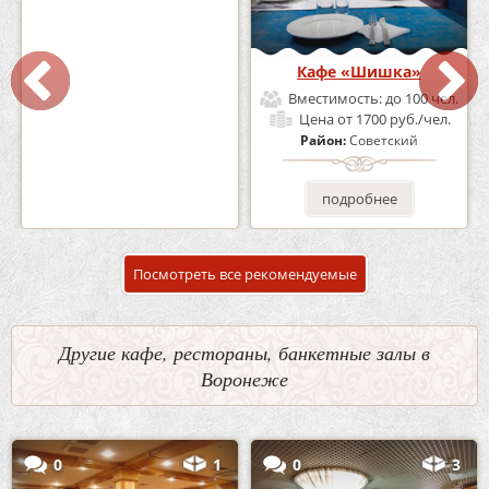
Кафе-Бар Бермуды
Кафе «Шишка»
Вместимость:
до 160 чел.
Вместимость:
до 100 чел.
Цена
от 1200 руб./чел.
Цена
от 1700 руб./чел.
Район:
Советский
Район:
Советский
подробнее
подробнее
Посмотреть все рекомендуемые
Другие кафе, рестораны, банкетные залы в
Воронеже
0
1
0
3