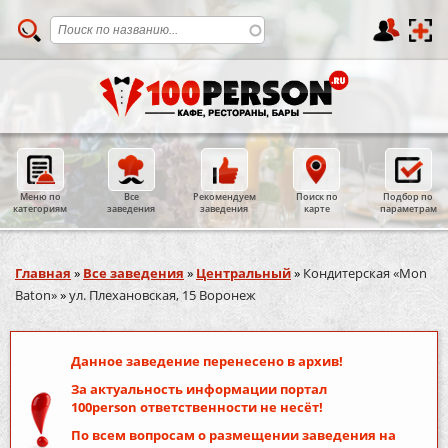
Меню по
Все
Рекомендуем
Поиск по
Подбор по
категориям
заведения
заведения
карте
параметрам
Вы здесь
Главная
»
Все заведения
»
Центральный
»
Кондитерская «Mon
Baton»
»
ул. Плехановская, 15 Воронеж
Данное заведение перенесено в архив!
За актуальность информации портал
100person
ответственности не несёт!
По всем вопросам о размещении заведения на