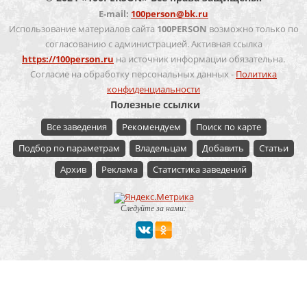
E-mail:
100person@bk.ru
Использование материалов сайта
100PERSON
возможно только по
согласованию с администрацией. Активная ссылка
https://100person.ru
на источник информации обязательна.
Согласие на обработку персональных данных -
Политика
конфиденциальности
Полезные ссылки
Все заведения
Рекомендуем
Поиск по карте
Подбор по параметрам
Владельцам
Добавить
Статьи
Архив
Реклама
Статистика заведений
Следуйте за нами:
Мероприятие
Свадьбы
Корпоратив
Детский праздник