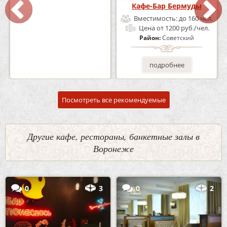
Кафе «Шишка»
Кафе-Бар Бермуды
Вместимость:
до 100 чел.
Вместимость:
до 160 чел.
Цена
от 1700 руб./чел.
Цена
от 1200 руб./чел.
Район:
Советский
Район:
Советский
подробнее
подробнее
Посмотреть все рекомендуемые
Другие кафе, рестораны, банкетные залы в
Воронеже
0
3
0
2