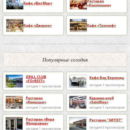
Ресторан
Кафе «ВитМар»
«Коллекция»
Кафе «Дворик»
Кафе «Триумф»
Популярные сегодня
GRILL CLUB
Кафе-Бар Бермуды
«FOrREST»
сегодня 1 просмотров
сегодня 1 просмотров
Ресторан
Караоке-клуб
«Камыши»
«SoloWay»
сегодня 1 просмотров
сегодня 1 просмотров
Ресторан «Вера
Ресторан "ARTIST"
Фёдоровна»
сегодня 0 просмотров
сегодня 1 просмотров