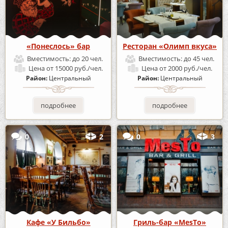
«Понеслось» бар
Ресторан «Олимп вкуса»
Вместимость:
до 20 чел.
Вместимость:
до 45 чел.
Цена
от 15000 руб./чел.
Цена
от 2000 руб./чел.
Район:
Центральный
Район:
Центральный
подробнее
подробнее
0
2
0
3
Кафе «У Бильбо»
Гриль-бар «MesTo»