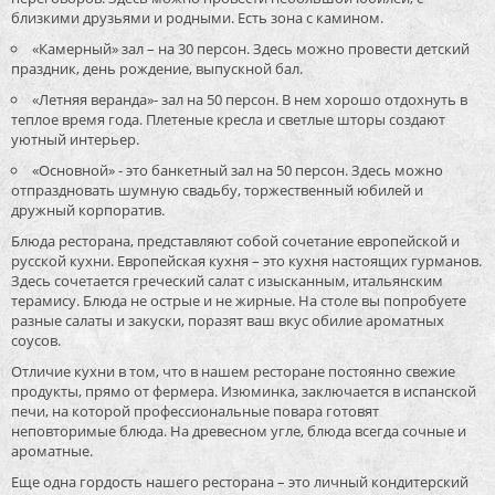
близкими друзьями и родными. Есть зона с камином.
«Камерный» зал – на 30 персон. Здесь можно провести детский
праздник, день рождение, выпускной бал.
«Летняя веранда»- зал на 50 персон. В нем хорошо отдохнуть в
теплое время года. Плетеные кресла и светлые шторы создают
уютный интерьер.
«Основной» - это банкетный зал на 50 персон. Здесь можно
отпраздновать шумную свадьбу, торжественный юбилей и
дружный корпоратив.
Блюда ресторана, представляют собой сочетание европейской и
русской кухни. Европейская кухня – это кухня настоящих гурманов.
Здесь сочетается греческий салат с изысканным, итальянским
терамису. Блюда не острые и не жирные. На столе вы попробуете
разные салаты и закуски, поразят ваш вкус обилие ароматных
соусов.
Отличие кухни в том, что в нашем ресторане постоянно свежие
продукты, прямо от фермера. Изюминка, заключается в испанской
печи, на которой профессиональные повара готовят
неповторимые блюда. На древесном угле, блюда всегда сочные и
ароматные.
Еще одна гордость нашего ресторана – это личный кондитерский