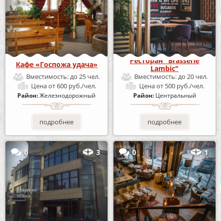
Ресторан "Brasserie
Кафе «Госпожа удача»
Lambic"
Вместимость:
до 25 чел.
Вместимость:
до 20 чел.
Цена
от 600 руб./чел.
Цена
от 500 руб./чел.
Район:
Железнодорожный
Район:
Центральный
подробнее
подробнее
0
3
0
1