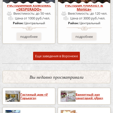
Ресторанный комплекс
Ресторан «HARVEY &
«DESPERADO»
Monica»
Вместимость:
до 50 чел.
Вместимость:
до 120 чел.
Цена
от 1000 руб./чел.
Цена
от 3000 руб./чел.
Район:
Центральный
Район:
Центральный
подробнее
подробнее
Еще заведения в Воронеже
Вы недавно просматривали
Гостиный дом «У
Банкетный зал
Горького»
санаторий «Дон»