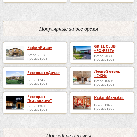
Популярные за все время
GRILL CLUB
Кафе «Рица»
«FOrREST»
Всего 21136
Всего 20309
просмотров
просмотров
Лесной отель
Ресторан «Дача»
«ЕЖИ»
Всего 17455
Всего 16898
просмотров
просмотров
Ресторан
Кафе «Мельба»
"Кинолента"
Всего 13653
Всего 13699
просмотров
просмотров
Последние отзывы