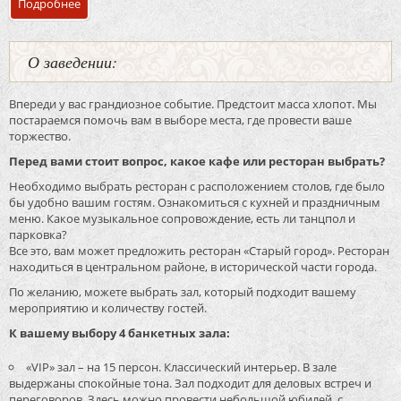
Подробнее
о Банкетный зал «VIP» ресторан «Старый город»
О заведении:
Впереди у вас грандиозное событие. Предстоит масса хлопот. Мы
постараемся помочь вам в выборе места, где провести ваше
торжество.
Перед вами стоит вопрос, какое кафе или ресторан выбрать?
Необходимо выбрать ресторан с расположением столов, где было
бы удобно вашим гостям. Ознакомиться с кухней и праздничным
меню. Какое музыкальное сопровождение, есть ли танцпол и
парковка?
Все это, вам может предложить ресторан «Старый город». Ресторан
находиться в центральном районе, в исторической части города.
По желанию, можете выбрать зал, который подходит вашему
мероприятию и количеству гостей.
К вашему выбору 4 банкетных зала:
«VIP» зал – на 15 персон. Классический интерьер. В зале
выдержаны спокойные тона. Зал подходит для деловых встреч и
переговоров. Здесь можно провести небольшой юбилей, с