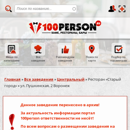
Меню по
Все
Рекомендуем
Поиск по
Подбор по
категориям
заведения
заведения
карте
параметрам
Вы здесь
Главная
»
Все заведения
»
Центральный
»
Ресторан «Старый
город»
»
ул. Пушкинская, 2 Воронеж
Данное заведение перенесено в архив!
За актуальность информации портал
100person
ответственности не несёт!
По всем вопросам о размещении заведения на