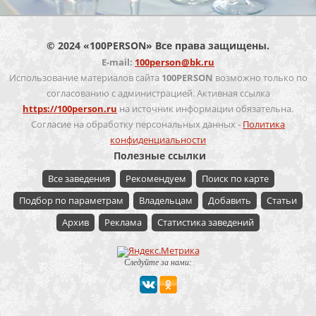
© 2024 «100PERSON» Все права защищены.
E-mail:
100person@bk.ru
Использование материалов сайта
100PERSON
возможно только по
согласованию с администрацией. Активная ссылка
https://100person.ru
на источник информации обязательна.
Согласие на обработку персональных данных -
Политика
конфиденциальности
Полезные ссылки
Все заведения
Рекомендуем
Поиск по карте
Подбор по параметрам
Владельцам
Добавить
Статьи
Архив
Реклама
Статистика заведений
Следуйте за нами: