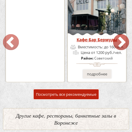
Кафе «Шишка»
Кафе-Бар Бермуды
Вместимость:
до 100 чел.
Вместимость:
до 160 чел.
Цена
от 1700 руб./чел.
Цена
от 1200 руб./чел.
Район:
Советский
Район:
Советский
подробнее
подробнее
Посмотреть все рекомендуемые
Другие кафе, рестораны, банкетные залы в
Воронеже