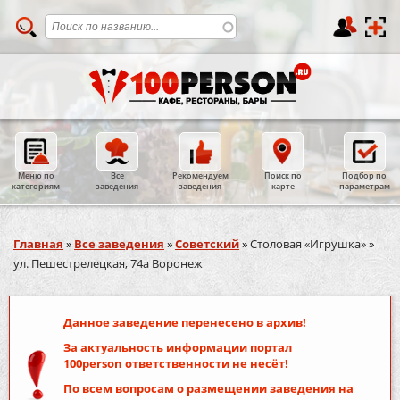
Меню по
Все
Рекомендуем
Поиск по
Подбор по
категориям
заведения
заведения
карте
параметрам
Вы здесь
Главная
»
Все заведения
»
Советский
»
Столовая «Игрушка»
»
ул. Пешестрелецкая, 74а Воронеж
Данное заведение перенесено в архив!
За актуальность информации портал
100person
ответственности не несёт!
По всем вопросам о размещении заведения на