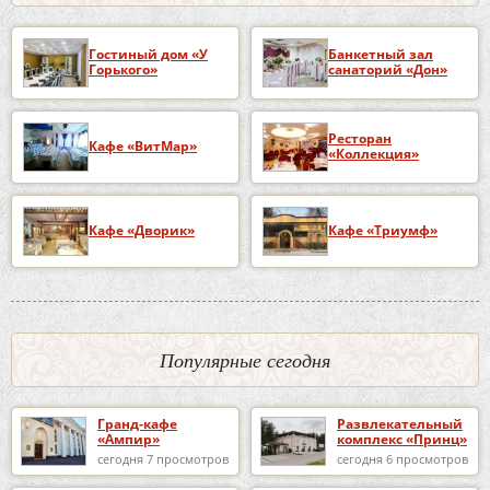
Гостиный дом «У
Банкетный зал
Горького»
санаторий «Дон»
Ресторан
Кафе «ВитМар»
«Коллекция»
Кафе «Дворик»
Кафе «Триумф»
Популярные сегодня
Гранд-кафе
Развлекательный
«Ампир»
комплекс «Принц»
сегодня 7 просмотров
сегодня 6 просмотров