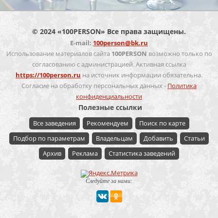
© 2024 «100PERSON» Все права защищены.
E-mail:
100person@bk.ru
Использование материалов сайта
100PERSON
возможно только по
согласованию с администрацией. Активная ссылка
https://100person.ru
на источник информации обязательна.
Согласие на обработку персональных данных -
Политика
конфиденциальности
Полезные ссылки
Все заведения
Рекомендуем
Поиск по карте
Подбор по параметрам
Владельцам
Добавить
Статьи
Архив
Реклама
Статистика заведений
Следуйте за нами: