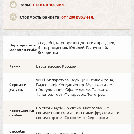
Залы:
1 зал на 100 чел.
Стоимость банкета:
от 1200 руб./чел.
Свадьбы, Корпоратив, Детский праздник,
Подходит для
День рождения, Юбилей, Выпускной,
мероприятий:
Вечеринка
Кухня:
Европейская, Русская
Wi-Fi, Аппаратура, Ведущий, Велком зона,
Сервис и
Видеограф, Кондиционер, Музыкальное
услуги:
оборудование, Оформление, Парковка,
Танцпол, Торт, Фейерверк, Фотограф
Со своей едой, Со своим алкоголем, Со
Разрешается
своими напитками, Со своими фруктами, Со
с собой:
своим тортом, Со своим фейерверком
Способы
Наличные, Безналичный