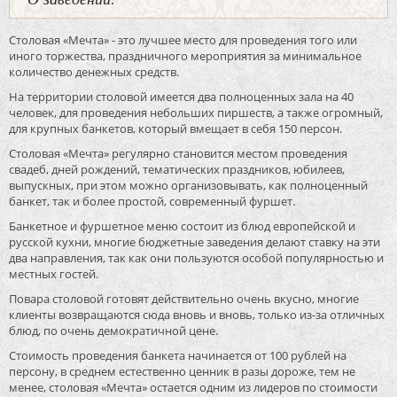
Столовая «Мечта» - это лучшее место для проведения того или
иного торжества, праздничного мероприятия за минимальное
количество денежных средств.
На территории столовой имеется два полноценных зала на 40
человек, для проведения небольших пиршеств, а также огромный,
для крупных банкетов, который вмещает в себя 150 персон.
Столовая «Мечта» регулярно становится местом проведения
свадеб, дней рождений, тематических праздников, юбилеев,
выпускных, при этом можно организовывать, как полноценный
банкет, так и более простой, современный фуршет.
Банкетное и фуршетное меню состоит из блюд европейской и
русской кухни, многие бюджетные заведения делают ставку на эти
два направления, так как они пользуются особой популярностью и
местных гостей.
Повара столовой готовят действительно очень вкусно, многие
клиенты возвращаются сюда вновь и вновь, только из-за отличных
блюд, по очень демократичной цене.
Стоимость проведения банкета начинается от 100 рублей на
персону, в среднем естественно ценник в разы дороже, тем не
менее, столовая «Мечта» остается одним из лидеров по стоимости