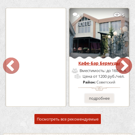
2
3
0
5
Кафе «Шишка»
Кафе-Бар Бермуды
Вместимость:
до 100 чел.
Вместимость:
до 160 чел.
Цена
от 1700 руб./чел.
Цена
от 1200 руб./чел.
Район:
Советский
Район:
Советский
подробнее
подробнее
Посмотреть все рекомендуемые