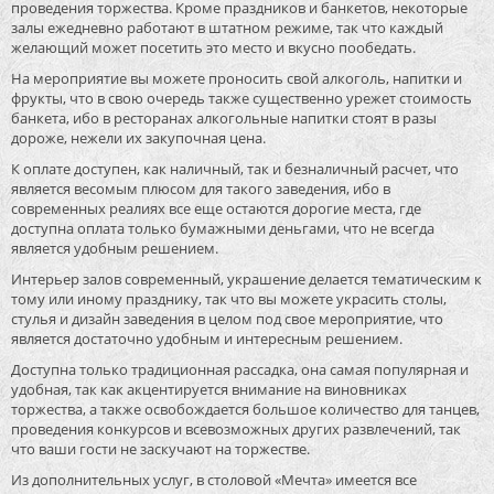
проведения торжества. Кроме праздников и банкетов, некоторые
залы ежедневно работают в штатном режиме, так что каждый
желающий может посетить это место и вкусно пообедать.
На мероприятие вы можете проносить свой алкоголь, напитки и
фрукты, что в свою очередь также существенно урежет стоимость
банкета, ибо в ресторанах алкогольные напитки стоят в разы
дороже, нежели их закупочная цена.
К оплате доступен, как наличный, так и безналичный расчет, что
является весомым плюсом для такого заведения, ибо в
современных реалиях все еще остаются дорогие места, где
доступна оплата только бумажными деньгами, что не всегда
является удобным решением.
Интерьер залов современный, украшение делается тематическим к
тому или иному празднику, так что вы можете украсить столы,
стулья и дизайн заведения в целом под свое мероприятие, что
является достаточно удобным и интересным решением.
Доступна только традиционная рассадка, она самая популярная и
удобная, так как акцентируется внимание на виновниках
торжества, а также освобождается большое количество для танцев,
проведения конкурсов и всевозможных других развлечений, так
что ваши гости не заскучают на торжестве.
Из дополнительных услуг, в столовой «Мечта» имеется все