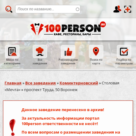
Меню по
Все
Рекомендуем
Поиск по
Подбор по
категориям
заведения
заведения
карте
параметрам
Вы здесь
Главная
»
Все заведения
»
Коминтерновский
»
Столовая
«Мечта»
»
проспект Труда, 50 Воронеж
Данное заведение перенесено в архив!
За актуальность информации портал
100person
ответственности не несёт!
По всем вопросам о размещении заведения на