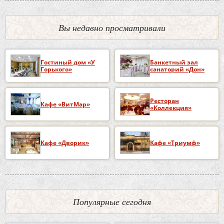
Вы недавно просматривали
Гостиный дом «У
Банкетный зал
Горького»
санаторий «Дон»
Ресторан
Кафе «ВитМар»
«Коллекция»
Кафе «Дворик»
Кафе «Триумф»
Популярные сегодня