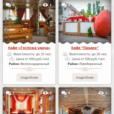
0
1
1
1
Кафе «Госпожа удача»
Кафе "Пандок"
Вместимость:
до 25 чел.
Вместимость:
до 20 чел.
Цена
от 600 руб./чел.
Цена
от 500 руб./чел.
Район:
Железнодорожный
Район:
Левобережный
подробнее
подробнее
1
3
0
2