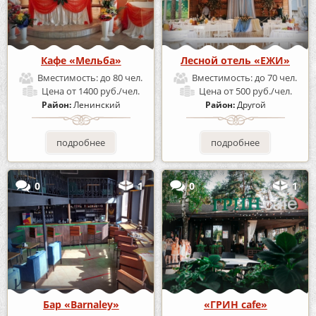
Кафе «Мельба»
Лесной отель «ЕЖИ»
Вместимость:
до 80 чел.
Вместимость:
до 70 чел.
Цена
от 1400 руб./чел.
Цена
от 500 руб./чел.
Район:
Ленинский
Район:
Другой
подробнее
подробнее
0
1
0
1
Бар «Barnaley»
«ГРИН cafe»