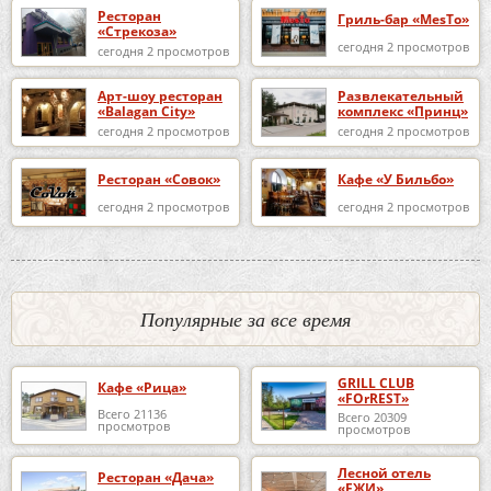
Ресторан
Гриль-бар «MesTo»
«Стрекоза»
сегодня 2 просмотров
сегодня 2 просмотров
Арт-шоу ресторан
Развлекательный
«Balagan City»
комплекс «Принц»
сегодня 2 просмотров
сегодня 2 просмотров
Ресторан «Совок»
Кафе «У Бильбо»
сегодня 2 просмотров
сегодня 2 просмотров
Популярные за все время
GRILL CLUB
Кафе «Рица»
«FOrREST»
Всего 21136
Всего 20309
просмотров
просмотров
Лесной отель
Ресторан «Дача»
«ЕЖИ»