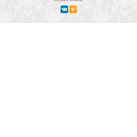
Мероприятие
Свадьбы
Корпоратив
Детский праздник
День рождения
Юбилей
Выпускной
Вечеринка
Встреча болельщиков
Деловая встреча
Кейтеринг
Team-building
Конференция, тренинг
Премии, церемонии
Фуршет
Поминки
Тип заведения
Банкетный зал
Ресторан
Кафе
Бар, паб
Отель, гостиница
Сауна, баня