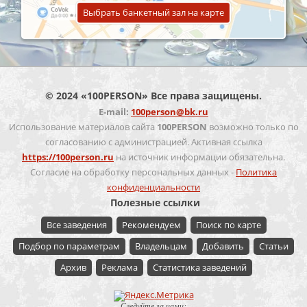
Выбрать банкетный зал на карте
© 2024 «100PERSON» Все права защищены.
E-mail:
100person@bk.ru
Использование материалов сайта
100PERSON
возможно только по
согласованию с администрацией. Активная ссылка
https://100person.ru
на источник информации обязательна.
Согласие на обработку персональных данных -
Политика
конфиденциальности
Полезные ссылки
Все заведения
Рекомендуем
Поиск по карте
Подбор по параметрам
Владельцам
Добавить
Статьи
Архив
Реклама
Статистика заведений
Следуйте за нами: