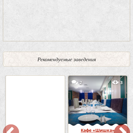
Рекомендуемые заведения
0
5
2
3
Кафе-Бар Бермуды
Кафе «Шишка»