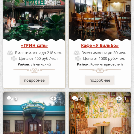
«ГРИН cafe»
Кафе «У Бильбо»
Вместимость:
до 218 чел.
Вместимость:
до 30 чел.
Цена
от 450 руб./чел.
Цена
от 1500 руб./чел.
Район:
Ленинский
Район:
Коминтерновский
подробнее
подробнее
0
4
0
1