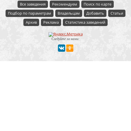
Все заведения
Рекомендуем
Поиск по карте
Подбор по параметрам
Владельцам
Добавить
Статьи
Архив
Реклама
Статистика заведений
Следуйте за нами:
Мероприятие
Свадьбы
Корпоратив
Детский праздник
День рождения
Юбилей
Выпускной
Вечеринка
Встреча болельщиков
Деловая встреча
Кейтеринг
Team-building
Конференция, тренинг
Премии, церемонии
Фуршет