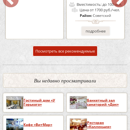
Вместимость:
до 160 чел.
Вместимость:
до 100 чел.
Цена
от 1200 руб./чел.
Цена
от 1700 руб./чел.
Район:
Советский
Район:
Советский
подробнее
подробнее
Посмотреть все рекомендуемые
Вы недавно просматривали
Гостиный дом «У
Банкетный зал
Горького»
санаторий «Дон»
Ресторан
Кафе «ВитМар»
«Коллекция»