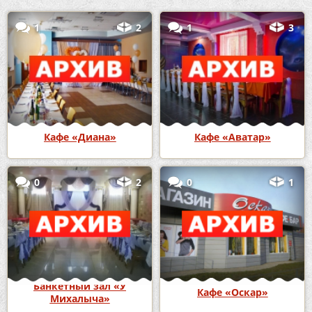
1
2
1
3
Кафе «Диана»
Кафе «Аватар»
0
2
0
1
Банкетный зал «У
Кафе «Оскар»
Михалыча»