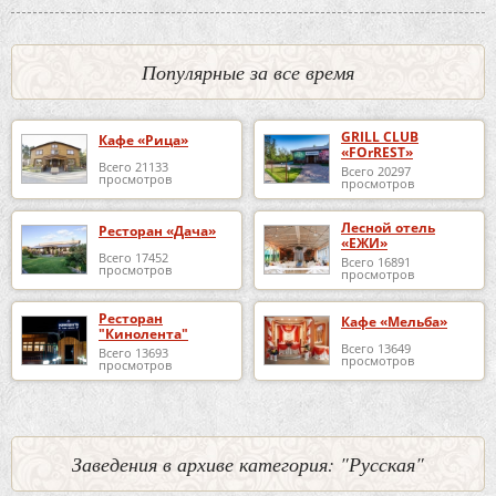
Популярные за все время
GRILL CLUB
Кафе «Рица»
«FOrREST»
Всего 21133
Всего 20297
просмотров
просмотров
Лесной отель
Ресторан «Дача»
«ЕЖИ»
Всего 17452
Всего 16891
просмотров
просмотров
Ресторан
Кафе «Мельба»
"Кинолента"
Всего 13649
Всего 13693
просмотров
просмотров
Заведения в архиве категория: "Русская"