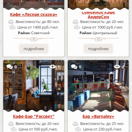
Семейное кафе
Кафе «Лесная сказка»
АндерСон
Вместимость:
до 80 чел.
Вместимость:
до 20 чел.
Цена
от 1400 руб./чел.
Цена
от 1000 руб./чел.
Район:
Советский
Район:
Центральный
подробнее
подробнее
0
1
0
1
Кафе-Бар "Рассвет"
Бар «Barnaley»
Вместимость:
до 20 чел.
Вместимость:
до 25 чел.
Цена
от 500 руб./чел.
Цена
от 230 руб./чел.