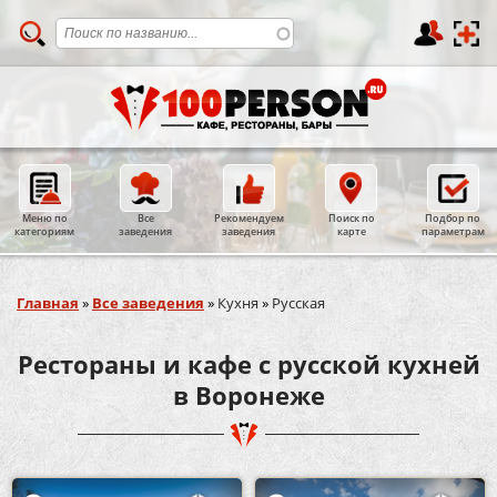
Меню по
Все
Рекомендуем
Поиск по
Подбор по
категориям
заведения
заведения
карте
параметрам
Вы здесь
Главная
»
Все заведения
»
Кухня
»
Русская
Рестораны и кафе с русской кухней
в Воронеже