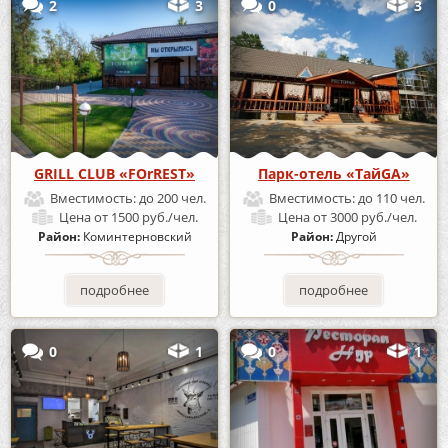
2
3
0
3
GRILL CLUB «FOrREST»
Парк-отель «ТайGA»
Вместимость:
до 200 чел.
Вместимость:
до 110 чел.
Цена
от 1500 руб./чел.
Цена
от 3000 руб./чел.
Район:
Коминтерновский
Район:
Другой
подробнее
подробнее
0
1
0
1