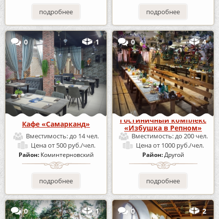
подробнее
подробнее
0
1
0
4
Гостиничный комплекс
Кафе «Самарканд»
«Избушка в Репном»
Вместимость:
до 14 чел.
Вместимость:
до 200 чел.
Цена
от 500 руб./чел.
Цена
от 1000 руб./чел.
Район:
Коминтерновский
Район:
Другой
подробнее
подробнее
0
1
0
2