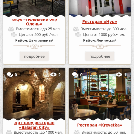
Кафе «Пельмень бар
Ресторан «Нур»
Олень»
Вместимость:
до 25 чел.
Вместимость:
до 300 чел.
Цена
от 500 руб./чел.
Цена
от 1000 руб./чел.
Район:
Центральный
Район:
Ленинский
подробнее
подробнее
0
2
0
1
Арт-шоу ресторан
Ресторан «Krevetka»
«Balagan City»
Вместимость:
до 1000 чел.
Вместимость:
до 50 чел.