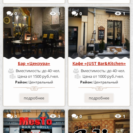
0
1
0
1
Бар «Цензура»
Кафе «JUST Bar&Kitchen»
Вместимость:
до 40 чел.
Вместимость:
до 40 чел.
Цена
от 1500 руб./чел.
Цена
от 1000 руб./чел.
Район:
Центральный
Район:
Центральный
подробнее
подробнее
0
3
0
1