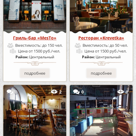
Гриль-бар «MesTo»
Ресторан «Krevetka»
Вместимость:
до 150 чел.
Вместимость:
до 50 чел.
Цена
от 1500 руб./чел.
Цена
от 1500 руб./чел.
Район:
Центральный
Район:
Центральный
подробнее
подробнее
0
2
0
1