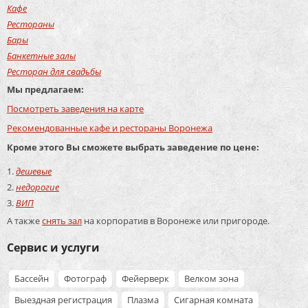
Кафе
Рестораны
Бары
Банкетные залы
Ресторан для свадьбы
Мы предлагаем:
Посмотреть заведения на карте
Рекомендованные кафе и рестораны Воронежа
Кроме этого Вы сможете выбрать заведение по цене:
дешевые
недорогие
ВИП
А также
снять зал
на корпоратив в Воронеже или пригороде.
Сервис и услуги
Бассейн
Фотограф
Фейерверк
Велком зона
Выездная регистрация
Плазма
Сигарная комната