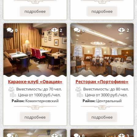
подробнее
подробнее
0
2
0
2
Караоке-клуб «Овация»
Ресторан «Портофино»
Вместимость:
до 70 чел.
Вместимость:
до 80 чел.
Цена
от 1000 руб./чел.
Цена
от 3000 руб./чел.
Район:
Коминтерновский
Район:
Центральный
подробнее
подробнее
0
8
0
3