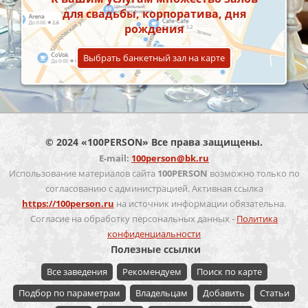
для свадьбы, корпоратива, дня
рождения
Выбрать банкетный зал на карте
© 2024 «100PERSON» Все права защищены.
E-mail:
100person@bk.ru
Использование материалов сайта
100PERSON
возможно только по
согласованию с администрацией. Активная ссылка
https://100person.ru
на источник информации обязательна.
Согласие на обработку персональных данных -
Политика
конфиденциальности
Полезные ссылки
Все заведения
Рекомендуем
Поиск по карте
Подбор по параметрам
Владельцам
Добавить
Статьи