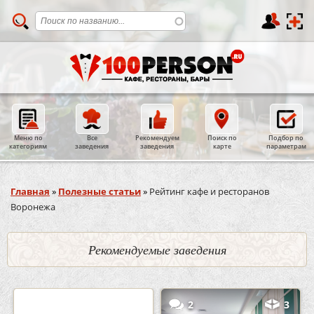
Меню по
Все
Рекомендуем
Поиск по
Подбор по
категориям
заведения
заведения
карте
параметрам
Вы здесь
Главная
»
Полезные статьи
»
Рейтинг кафе и ресторанов
Воронежа
Рекомендуемые заведения
0
5
2
3