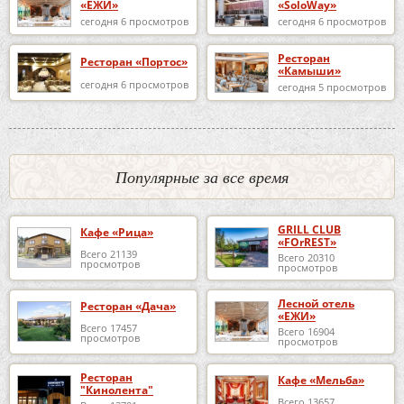
«ЕЖИ»
«SoloWay»
сегодня 6 просмотров
сегодня 6 просмотров
Ресторан
Ресторан «Портос»
«Камыши»
сегодня 6 просмотров
сегодня 5 просмотров
Популярные за все время
GRILL CLUB
Кафе «Рица»
«FOrREST»
Всего 21139
Всего 20310
просмотров
просмотров
Лесной отель
Ресторан «Дача»
«ЕЖИ»
Всего 17457
Всего 16904
просмотров
просмотров
Ресторан
Кафе «Мельба»
"Кинолента"
Всего 13657