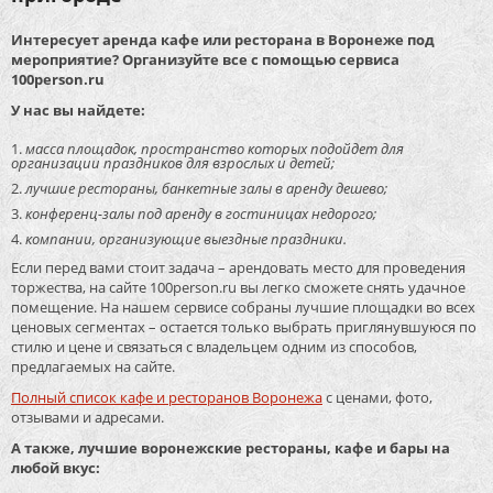
Интересует аренда кафе или ресторана в Воронеже под
мероприятие? Организуйте все с помощью сервиса
100person.ru
У нас вы найдете:
масса площадок, пространство которых подойдет для
организации праздников для взрослых и детей;
лучшие рестораны, банкетные залы в аренду дешево;
конференц-залы под аренду в гостиницах недорого;
компании, организующие выездные праздники.
Если перед вами стоит задача – арендовать место для проведения
торжества, на сайте 100person.ru вы легко сможете снять удачное
помещение. На нашем сервисе собраны лучшие площадки во всех
ценовых сегментах – остается только выбрать приглянувшуюся по
стилю и цене и связаться с владельцем одним из способов,
предлагаемых на сайте.
Полный список кафе и ресторанов Воронежа
с ценами, фото,
отзывами и адресами.
А также, лучшие воронежские рестораны, кафе и бары на
любой вкус: