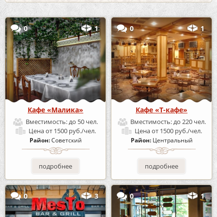
0
1
0
1
Кафе «Малика»
Кафе «Т-кафе»
Вместимость:
до 50 чел.
Вместимость:
до 220 чел.
Цена
от 1500 руб./чел.
Цена
от 1500 руб./чел.
Район:
Советский
Район:
Центральный
подробнее
подробнее
0
3
0
1