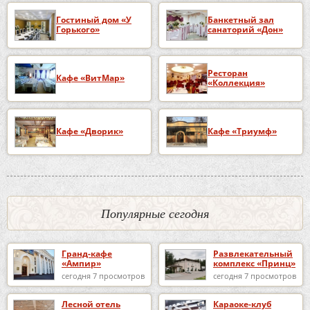
Гостиный дом «У
Банкетный зал
Горького»
санаторий «Дон»
Ресторан
Кафе «ВитМар»
«Коллекция»
Кафе «Дворик»
Кафе «Триумф»
Популярные сегодня
Гранд-кафе
Развлекательный
«Ампир»
комплекс «Принц»
сегодня 7 просмотров
сегодня 7 просмотров
Лесной отель
Караоке-клуб