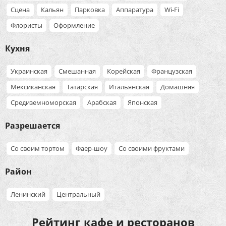
Сцена
Кальян
Парковка
Аппаратура
Wi-Fi
Флористы
Оформление
Кухня
Украинская
Смешанная
Корейская
Французская
Мексиканская
Татарская
Итальянская
Домашняя
Средиземноморская
Арабская
Японская
Разрешается
Со своим тортом
Фаер-шоу
Со своими фруктами
Район
Ленинский
Центральный
Рейтинг кафе и ресторанов