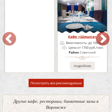
Кафе-Бар Бермуды
Кафе «Шишка»
Вместимость:
до 160 чел.
Вместимость:
до 100 чел.
Цена
от 1200 руб./чел.
Цена
от 1700 руб./чел.
Район:
Советский
Район:
Советский
подробнее
подробнее
Посмотреть все рекомендуемые
Другие кафе, рестораны, банкетные залы в
Воронеже