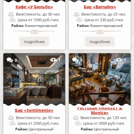
Кафе «У Бильбо»
Бар «Barnaley»
Вместимость:
до 30 чел.
Вместимость:
до 25 чел.
Цена
от 1500 руб./чел.
Цена
от 230 руб./чел.
Район:
Коминтерновский
Район:
Коминтерновский
подробнее
подробнее
0
1
0
1
Ресторан «HARVEY &
Бар «Sentimento»
Monica»
Вместимость:
до 50 чел.
Вместимость:
до 120 чел.
Цена
от 2500 руб./чел.
Цена
от 3000 руб./чел.
Район:
Центральный
Район:
Центральный