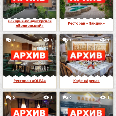
Пекарня-кондитерская
Ресторан «Пандок»
«Волконский»
0
1
1
1
Ресторан «OLEA»
Кафе «Арена»
0
3
0
1