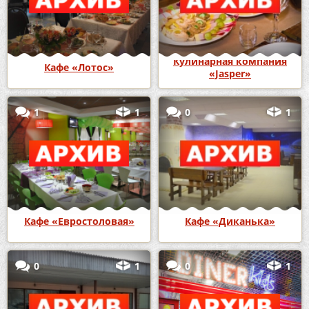
Кулинарная компания
Кафе «Лотос»
«Jasper»
1
1
0
1
Кафе «Евростоловая»
Кафе «Диканька»
0
1
0
1