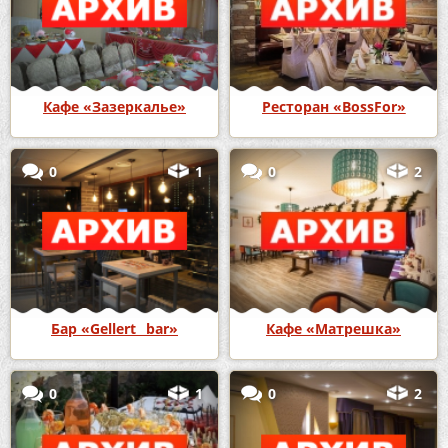
Кафе «Зазеркалье»
Ресторан «BossFor»
0
1
0
2
Бар «Gellert_ bar»
Кафе «Матрешка»
0
1
0
2