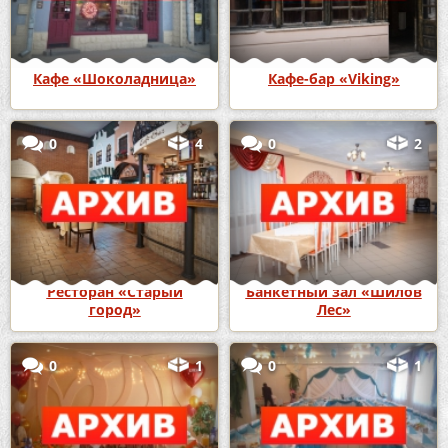
Кафе «Шоколадница»
Кафе-бар «Viking»
0
4
0
2
Ресторан «Старый
Банкетный зал «Шилов
город»
Лес»
0
1
0
1