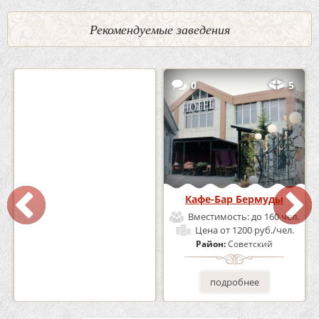
Рекомендуемые заведения
2
3
0
5
Кафе «Шишка»
Кафе-Бар Бермуды
Вместимость:
до 100 чел.
Вместимость:
до 160 чел.
Цена
от 1700 руб./чел.
Цена
от 1200 руб./чел.
Район:
Советский
Район:
Советский
подробнее
подробнее