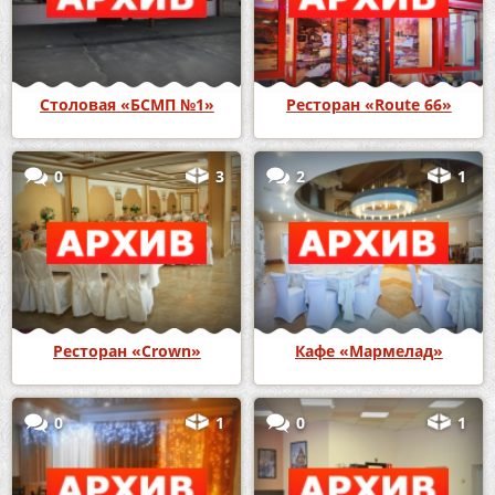
Столовая «БСМП №1»
Ресторан «Route 66»
0
3
2
1
Ресторан «Crown»
Кафе «Мармелад»
0
1
0
1