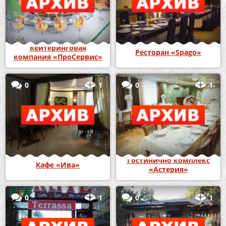
Кейтеринговая
Ресторан «Spago»
компания «ПроСервис»
0
1
0
1
Гостинично комплекс
Кафе «Ива»
«Астерия»
0
1
0
1