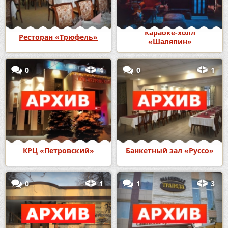
Караоке-холл
Ресторан «Трюфель»
«Шаляпин»
0
4
0
1
КРЦ «Петровский»
Банкетный зал «Руссо»
0
1
1
3