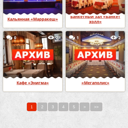
Банкетный зал «Банкет
Кальянная «Марракеш»
холл»
0
2
1
2
Кафе «Энигма»
«Мегаполис»
1
2
3
4
5
>
>>
Страницы