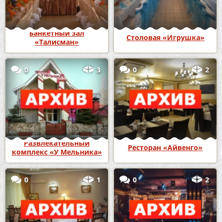
Банкетный зал
Столовая «Игрушка»
«Талисман»
0
3
0
2
Развлекательный
Ресторан «Айвенго»
комплекс «У Мельника»
0
1
0
2