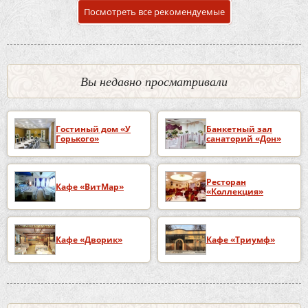
Посмотреть все рекомендуемые
Вы недавно просматривали
Гостиный дом «У
Банкетный зал
Горького»
санаторий «Дон»
Ресторан
Кафе «ВитМар»
«Коллекция»
Кафе «Дворик»
Кафе «Триумф»