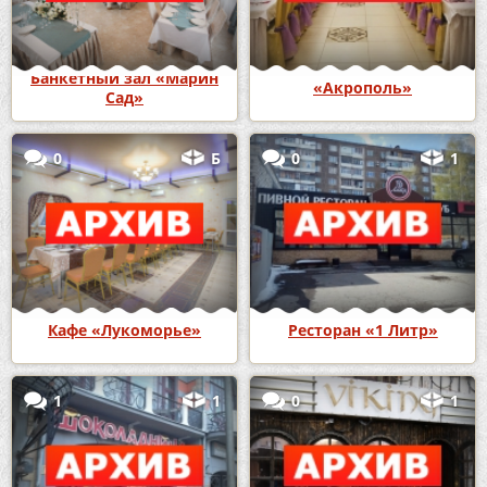
Банкетный зал «Марин
«Акрополь»
Сад»
0
Б
0
1
Кафе «Лукоморье»
Ресторан «1 Литр»
1
1
0
1