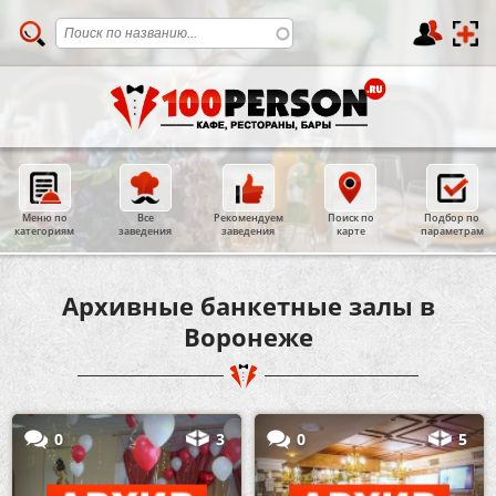
Меню по
Все
Рекомендуем
Поиск по
Подбор по
категориям
заведения
заведения
карте
параметрам
Архивные банкетные залы в
Воронеже
0
3
0
5