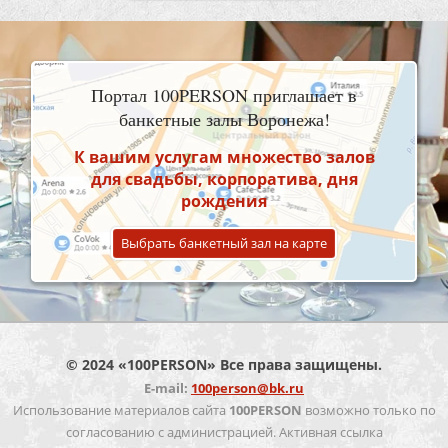
Портал 100PERSON приглашает в
банкетные залы Воронежа!
К вашим услугам множество залов
для свадьбы, корпоратива, дня
рождения
Выбрать банкетный зал на карте
© 2024 «100PERSON» Все права защищены.
E-mail:
100person@bk.ru
Использование материалов сайта
100PERSON
возможно только по
согласованию с администрацией. Активная ссылка