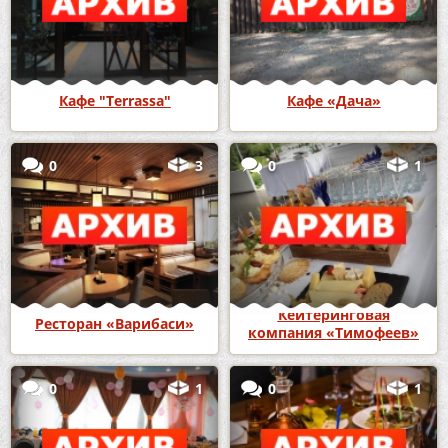
Кафе "Terrassa"
Кафе «Дача»
0
3
0
1
Кейтеринговая
Ресторан «Варибаси»
компания «Тимофеев»
0
1
0
1