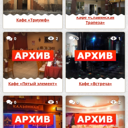
Кафе «Славянская
Кафе «Триумф»
Трапеза»
0
2
0
1
Кафе «Пятый элемент»
Кафе «Встреча»
0
1
0
2