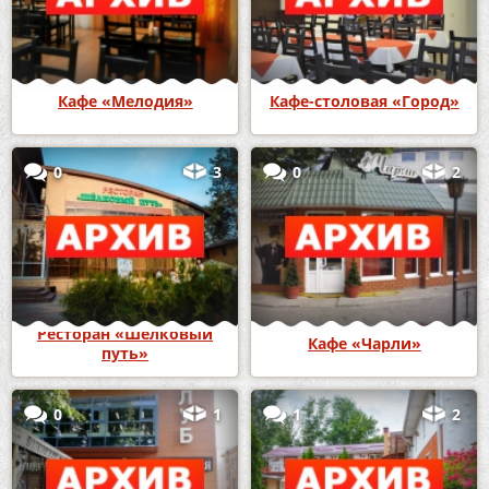
Кафе «Мелодия»
Кафе-столовая «Город»
0
3
0
2
Ресторан «Шелковый
Кафе «Чарли»
путь»
0
1
1
2