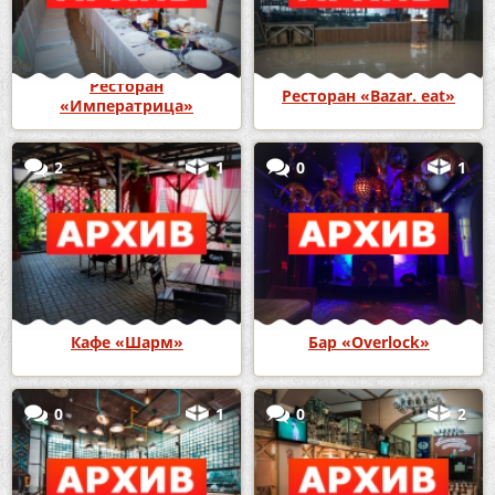
Ресторан
Ресторан «Bazar. eat»
«Императрица»
2
1
0
1
Кафе «Шарм»
Бар «Overlock»
0
1
0
2