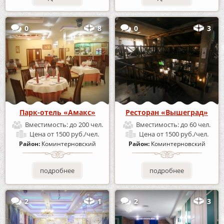
0
8
0
3
Парк-отель «Амакс»
Ресторан «Вышеград»
Вместимость:
до 200 чел.
Вместимость:
до 60 чел.
Цена
от 1500 руб./чел.
Цена
от 1500 руб./чел.
Район:
Коминтерновский
Район:
Коминтерновский
подробнее
подробнее
2
1
2
3