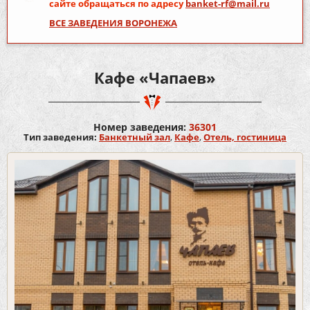
сайте обращаться по адресу
banket-rf@mail.ru
ВСЕ ЗАВЕДЕНИЯ ВОРОНЕЖА
Кафе «Чапаев»
Номер заведения:
36301
Тип заведения:
Банкетный зал
,
Кафе
,
Отель, гостиница