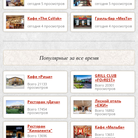
сегодня 5 просмотров
сегодня 5 просмотров
Кафе «The CoVok»
Гриль-бар «MesTo»
сегодня 4 просмотров
сегодня 4 просмотров
Популярные за все время
GRILL CLUB
Кафе «Рица»
«FOrREST»
Всего 21133
Всего 20301
просмотров
просмотров
Лесной отель
Ресторан «Дача»
«ЕЖИ»
Всего 17454
Всего 16892
просмотров
просмотров
Ресторан
Кафе «Мельба»
"Кинолента"
Всего 13651
Всего 13696
просмотров