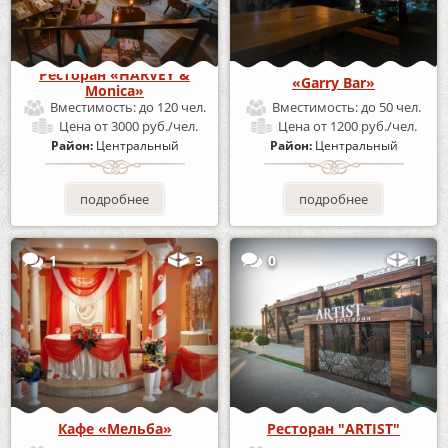
Ресторан «HARVEY &
«Garry Bar»
Monica»
Вместимость:
до 120 чел.
Вместимость:
до 50 чел.
Цена
от 3000 руб./чел.
Цена
от 1200 руб./чел.
Район:
Центральный
Район:
Центральный
подробнее
подробнее
1
3
0
1
Кафе «Мельба»
Ресторан "ARTIST"