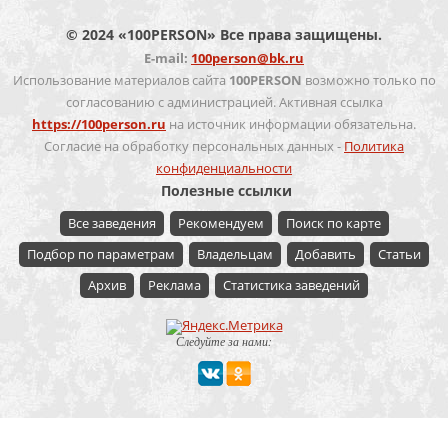
© 2024 «100PERSON» Все права защищены.
E-mail:
100person@bk.ru
Использование материалов сайта
100PERSON
возможно только по
согласованию с администрацией. Активная ссылка
https://100person.ru
на источник информации обязательна.
Согласие на обработку персональных данных -
Политика
конфиденциальности
Полезные ссылки
Все заведения
Рекомендуем
Поиск по карте
Подбор по параметрам
Владельцам
Добавить
Статьи
Архив
Реклама
Статистика заведений
Следуйте за нами:
Мероприятие