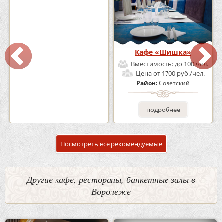
Кафе-Бар Бермуды
Кафе «Шишка»
Вместимость:
до 160 чел.
Вместимость:
до 100 чел.
Цена
от 1200 руб./чел.
Цена
от 1700 руб./чел.
Район:
Советский
Район:
Советский
подробнее
подробнее
Посмотреть все рекомендуемые
Другие кафе, рестораны, банкетные залы в
Воронеже