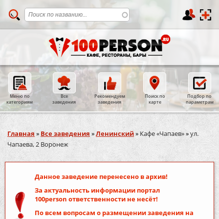
Меню по
Все
Рекомендуем
Поиск по
Подбор по
категориям
заведения
заведения
карте
параметрам
Вы здесь
Главная
»
Все заведения
»
Ленинский
»
Кафе «Чапаев»
»
ул.
Чапаева, 2 Воронеж
Данное заведение перенесено в архив!
За актуальность информации портал
100person
ответственности не несёт!
По всем вопросам о размещении заведения на