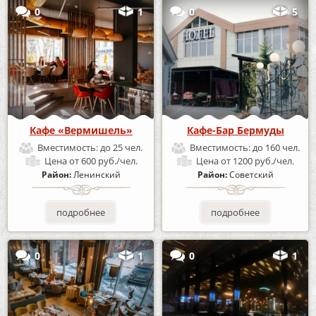
0
1
0
5
Кафе «Вермишель»
Кафе-Бар Бермуды
Вместимость:
до 25 чел.
Вместимость:
до 160 чел.
Цена
от 600 руб./чел.
Цена
от 1200 руб./чел.
Район:
Ленинский
Район:
Советский
подробнее
подробнее
0
1
0
1