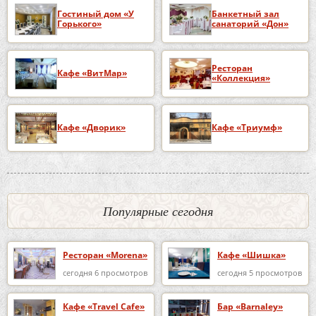
Гостиный дом «У
Банкетный зал
Горького»
санаторий «Дон»
Ресторан
Кафе «ВитМар»
«Коллекция»
Кафе «Дворик»
Кафе «Триумф»
Популярные сегодня
Ресторан «Morena»
Кафе «Шишка»
сегодня 6 просмотров
сегодня 5 просмотров
Кафе «Travel Cafe»
Бар «Barnaley»