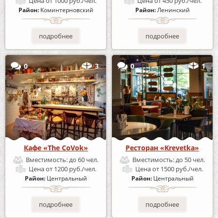
Цена
от 1000 руб./чел.
Цена
от 450 руб./чел.
Район:
Коминтерновский
Район:
Ленинский
подробнее
подробнее
0
3
0
1
Кафе «The CoVok»
Ресторан «Krevetka»
Вместимость:
до 60 чел.
Вместимость:
до 50 чел.
Цена
от 1200 руб./чел.
Цена
от 1500 руб./чел.
Район:
Центральный
Район:
Центральный
подробнее
подробнее