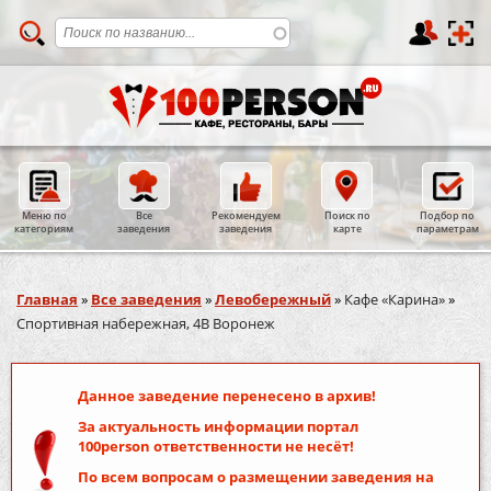
Меню по
Все
Рекомендуем
Поиск по
Подбор по
категориям
заведения
заведения
карте
параметрам
Вы здесь
Главная
»
Все заведения
»
Левобережный
»
Кафе «Карина»
»
Спортивная набережная, 4В Воронеж
Данное заведение перенесено в архив!
За актуальность информации портал
100person
ответственности не несёт!
По всем вопросам о размещении заведения на