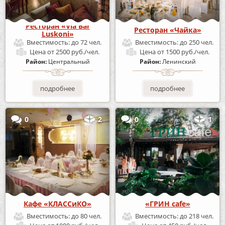
Ресторан «Via Bar
Ресторан «Чайка»
Luskoni»
Вместимость:
до 72 чел.
Вместимость:
до 250 чел.
Цена
от 2500 руб./чел.
Цена
от 1500 руб./чел.
Район:
Центральный
Район:
Ленинский
подробнее
подробнее
0
2
0
1
Кафе «КЛАССиКО»
«ГРИН cafe»
Вместимость:
до 80 чел.
Вместимость:
до 218 чел.