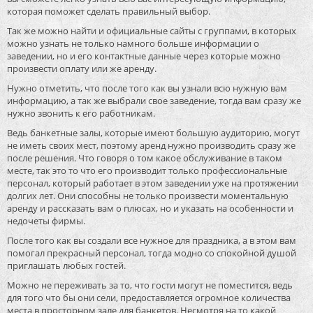
которая поможет сделать правильный выбор.
Так же можно найти и официальные сайты с группами, в которых
можно узнать не только намного больше информации о
заведении, но и его контактные данные через которые можно
произвести оплату или же аренду.
Нужно отметить, что после того как вы узнали всю нужную вам
информацию, а так же выбрали свое заведение, тогда вам сразу же
нужно звонить к его работникам.
Ведь банкетные залы, которые имеют большую аудиторию, могут
не иметь своих мест, поэтому аренд нужно производить сразу же
после решения. Что говоря о том какое обслуживание в таком
месте, так это то что его производит только профессиональные
персонал, который работает в этом заведении уже на протяжении
долгих лет. Они способны не только произвести моментальную
аренду и рассказать вам о плюсах, но и указать на особенности и
недочеты фирмы.
После того как вы создали все нужное для праздника, а в этом вам
помогал прекрасный персонал, тогда модно со спокойной душой
приглашать любых гостей.
Можно не переживать за то, что гости могут не поместится, ведь
для того что бы они сели, предоставляется огромное количества
места в просторном зале для банкетов. Несмотря на то какой