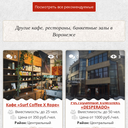
Посмотреть все рекомендуемые
Другие кафе, рестораны, банкетные залы в
Воронеже
0
1
0
3
Ресторанный комплекс
Кафе «Surf Coffee X Rope»
«DESPERADO»
Вместимость:
до 25 чел.
Вместимость:
до 50 чел.
Цена
от 350 руб./чел.
Цена
от 1000 руб./чел.
Район:
Центральный
Район:
Центральный