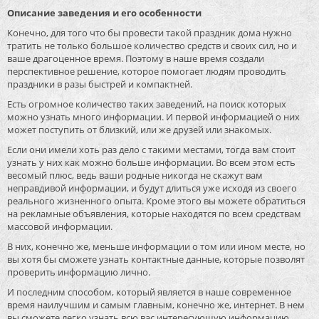
Описание заведения и его особенности
Конечно, для того что бы провести такой праздник дома нужно
тратить не только большое количество средств и своих сил, но и
ваше драгоценное время. Поэтому в наше время создали
перспективное решение, которое помогает людям проводить
праздники в разы быстрей и компактней.
Есть огромное количество таких заведений, на поиск которых
можно узнать много информации. И первой информацией о них
может поступить от близкий, или же друзей или знакомых.
Если они имели хоть раз дело с такими местами, тогда вам стоит
узнать у них как можно больше информации. Во всем этом есть
весомый плюс, ведь ваши родные никогда не скажут вам
неправдивой информации, и будут длиться уже исходя из своего
реального жизненного опыта. Кроме этого вы можете обратиться
на рекламные объявления, которые находятся по всем средствам
массовой информации.
В них, конечно же, меньше информации о том или ином месте, но
вы хотя бы сможете узнать контактные данные, которые позволят
проверить информацию лично.
И последним способом, который является в наше современное
время наилучшим и самым главным, конечно же, интернет. В нем
вы сможете легко узнать всю вас интересующую информацию,