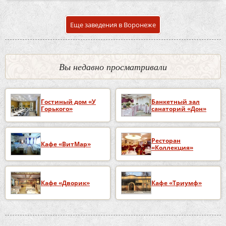
Еще заведения в Воронеже
Вы недавно просматривали
Гостиный дом «У
Банкетный зал
Горького»
санаторий «Дон»
Ресторан
Кафе «ВитМар»
«Коллекция»
Кафе «Дворик»
Кафе «Триумф»