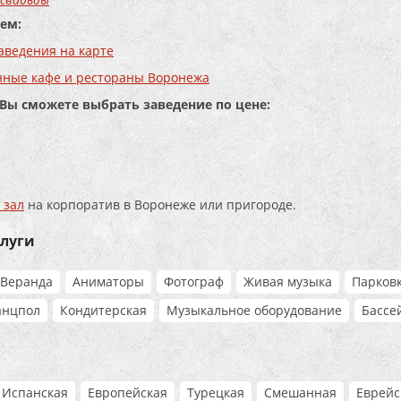
ем:
аведения на карте
нные кафе и рестораны Воронежа
 Вы сможете выбрать заведение по цене:
 зал
на корпоратив в Воронеже или пригороде.
слуги
Веранда
Аниматоры
Фотограф
Живая музыка
Парков
анцпол
Кондитерская
Музыкальное оборудование
Бассе
Испанская
Европейская
Турецкая
Смешанная
Еврейс