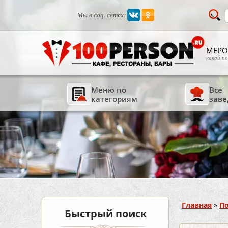
Мы в соц. сетях:
МЕРО
какой п
Меню по
Все
категориям
заве
Вы здесь
Главная
»
По
Быстрый поиск