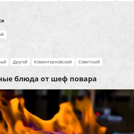
ся
ой
ный
Другой
Коминтерновский
Советский
ные блюда от шеф повара