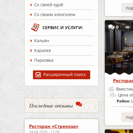
Со своей едой
по
Со своим алкоголем
0
СЕРВИС И УСЛУГИ:
Кальян
Караоке
Парковка
Расширенный поиск
Рестора
Вместим
Цена
о
Район:
Последние отзывы
по
Ресторан «Стрекоза»
24.04.2026 - 17:09