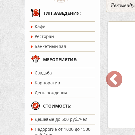
Рекоменду
ТИП ЗАВЕДЕНИЯ:
Кафе
5
2
3
Ресторан
Банкетный зал
МЕРОПРИЯТИЕ:
Cвадьба
ар Бермуды
Кафе «Шишка»
Корпоратив
ость:
до 160 чел.
Вместимость:
до 100 чел.
День рождения
т 1200 руб./чел.
Цена
от 1700 руб./чел.
:
Советский
Район:
Советский
СТОИМОСТЬ:
Дешевые до 500 руб./чел.
робнее
подробнее
Недорогие от 1000 до 1500
руб./чел.