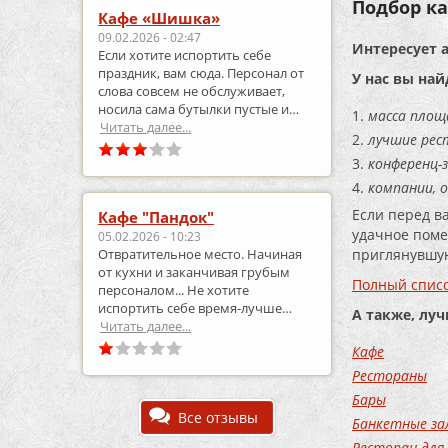
Подбор ка
Кафе «Шишка»
09.02.2026 - 02:47
Интересует 
Если хотите испортить себе
праздник, вам сюда. Персонал от
У нас вы най
слова совсем не обслуживает,
носила сама бутылки пустые и
масса площ
приносила полные.
Читать далее...
лучшие рес
конференц-з
компании, 
Если перед в
Кафе "Пандок"
удачное поме
05.02.2026 - 10:23
приглянувшую
Отвратительное место. Начиная
от кухни и заканчивая грубым
Полный списо
персоналом... Не хотите
испортить себе время-лучше
А также, лу
выберите что-то другое..
Читать далее...
Кафе
Рестораны
Бары
Все отзывы
Банкетные за
Ресторан для