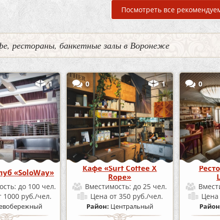
Посмотреть все рекомендуе
фе, рестораны, банкетные залы в Воронеже
1
0
1
0
Кафе «Surf Coffee X
Ресто
луб «SoloWay»
Rope»
ость:
до 100 чел.
Вместимость:
до 25 чел.
Вмест
т 1000 руб./чел.
Цена
от 350 руб./чел.
Цен
евобережный
Район:
Центральный
Район