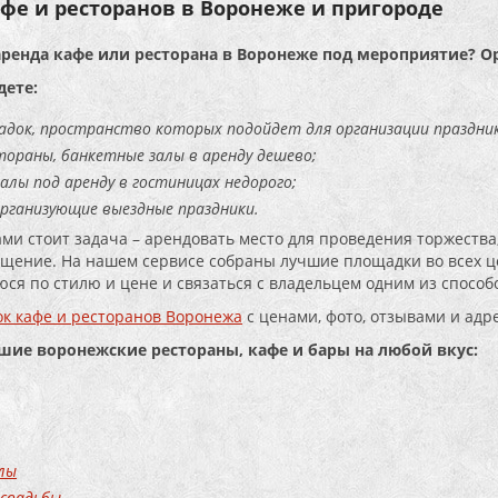
фе и ресторанов в Воронеже и пригороде
аренда кафе или ресторана в Воронеже под мероприятие? О
дете:
адок, пространство которых подойдет для организации праздник
тораны, банкетные залы в аренду дешево;
алы под аренду в гостиницах недорого;
организующие выездные праздники.
ами стоит задача – арендовать место для проведения торжества,
щение. На нашем сервисе собраны лучшие площадки во всех це
ся по стилю и цене и связаться с владельцем одним из способо
к кафе и ресторанов Воронежа
с ценами, фото, отзывами и адр
чшие воронежские рестораны, кафе и бары на любой вкус:
лы
 свадьбы