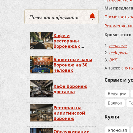
Мы предлага
Полезная информация
Посмотреть з
Рекомендова
Кроме этого
Кафе и
рестораны
дешевые
Воронежа с
живой музыкой
недорогие
Банкетные залы
ВИП
Воронеж на 30
А также
снять
человек
Сервис и у
Кафе Воронеж
доставка
Ведущий
Балкон
Т
Ресторан на
никитинской
Кухня
Воронеж
Японская
Обслуживание