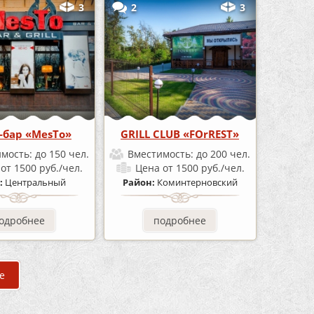
3
2
3
-бар «MesTo»
GRILL CLUB «FOrREST»
имость:
до 150 чел.
Вместимость:
до 200 чел.
а
от 1500 руб./чел.
Цена
от 1500 руб./чел.
:
Центральный
Район:
Коминтерновский
одробнее
подробнее
е