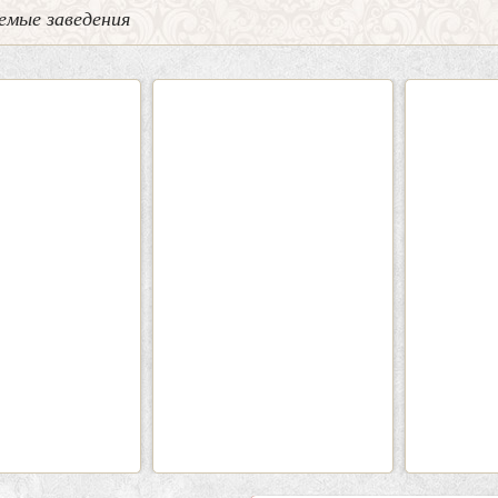
емые заведения
2
3
0
Кафе «Шишка»
Кафе-
Вместимость:
до 100 чел.
Вмести
Цена
от 1700 руб./чел.
Цена
Район:
Советский
Рай
подробнее
п