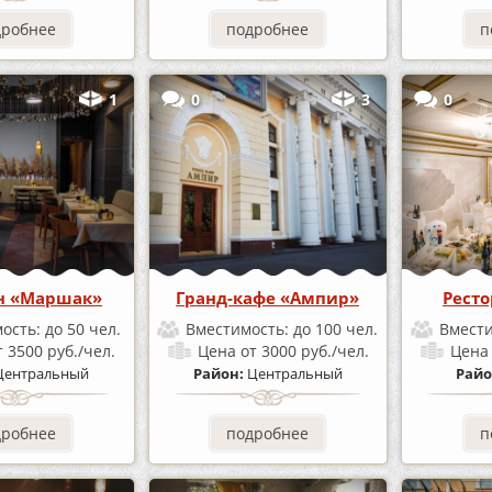
дробнее
подробнее
п
1
0
3
0
н «Маршак»
Гранд-кафе «Ампир»
Ресто
ость:
до 50 чел.
Вместимость:
до 100 чел.
Вмест
т 3500 руб./чел.
Цена
от 3000 руб./чел.
Цен
Центральный
Район:
Центральный
Райо
дробнее
подробнее
п