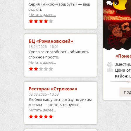
0
Серия «микро‑маршруты» — ваш
эталон.
Читать далее...
БЦ «Романовский»
18.04.2026 - 16:01
Супер за способность объяснять
«Понес
сложное просто.
Читать далее...
Вместим
Цена
от
Район:
Ресторан «Стрекоза»
по
03.03.2026 - 10:53
Люблю вашу экспертизу по диким
местам — это то, что нужно.
Читать далее...