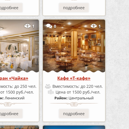
одробнее
подробнее
1
0
1
ран «Чайка»
Кафе «Т-кафе»
имость:
до 250 чел.
Вместимость:
до 220 чел.
а
от 1500 руб./чел.
Цена
от 1500 руб./чел.
н:
Ленинский
Район:
Центральный
одробнее
подробнее