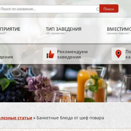
ПРИЯТИЕ
ТИП ЗАВЕДЕНИЯ
ВМЕСТИМ
овод?
где провести?
сколько персон?
Рекомендуем
По
дения
заведения
ка
лезные статьи
»
Банкетные блюда от шеф повара