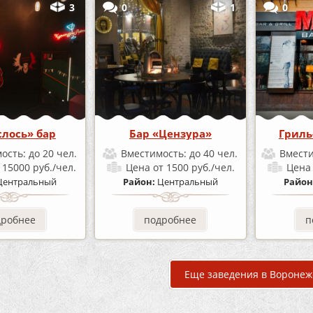
3
0
1
0
лось» бар
Бар «Цензура»
Гриль
ость:
до 20 чел.
Вместимость:
до 40 чел.
Вмест
 15000 руб./чел.
Цена
от 1500 руб./чел.
Цен
Центральный
Район:
Центральный
Район
дробнее
подробнее
п
Еще заведения в Воронеж