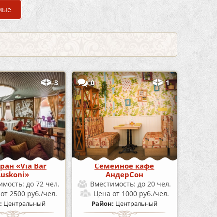
мые
3
0
1
ран «Via Bar
Семейное кафе
Luskoni»
АндерСон
имость:
до 72 чел.
Вместимость:
до 20 чел.
а
от 2500 руб./чел.
Цена
от 1000 руб./чел.
:
Центральный
Район:
Центральный