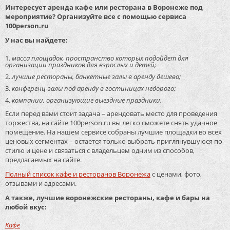
Интересует аренда кафе или ресторана в Воронеже под
мероприятие? Организуйте все с помощью сервиса
100person.ru
У нас вы найдете:
масса площадок, пространство которых подойдет для
организации праздников для взрослых и детей;
лучшие рестораны, банкетные залы в аренду дешево;
конференц-залы под аренду в гостиницах недорого;
компании, организующие выездные праздники.
Если перед вами стоит задача – арендовать место для проведения
торжества, на сайте 100person.ru вы легко сможете снять удачное
помещение. На нашем сервисе собраны лучшие площадки во всех
ценовых сегментах – остается только выбрать приглянувшуюся по
стилю и цене и связаться с владельцем одним из способов,
предлагаемых на сайте.
Полный список кафе и ресторанов Воронежа
с ценами, фото,
отзывами и адресами.
А также, лучшие воронежские рестораны, кафе и бары на
любой вкус:
Кафе