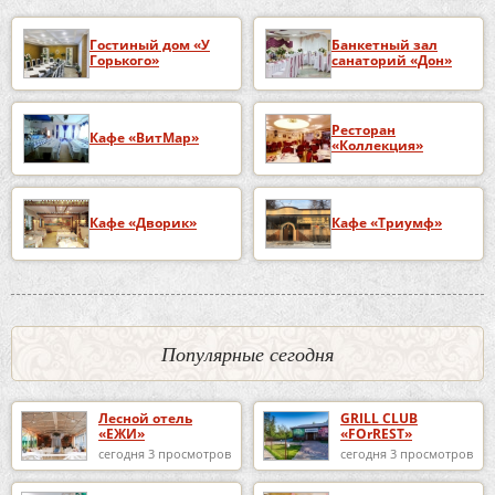
Гостиный дом «У
Банкетный зал
Горького»
санаторий «Дон»
Ресторан
Кафе «ВитМар»
«Коллекция»
Кафе «Дворик»
Кафе «Триумф»
Популярные сегодня
Лесной отель
GRILL CLUB
«ЕЖИ»
«FOrREST»
сегодня 3 просмотров
сегодня 3 просмотров