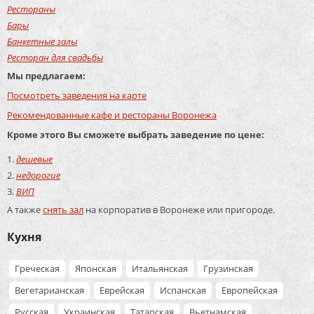
Рестораны
Бары
Банкетные залы
Ресторан для свадьбы
Мы предлагаем:
Посмотреть заведения на карте
Рекомендованные кафе и рестораны Воронежа
Кроме этого Вы сможете выбрать заведение по цене:
дешевые
недорогие
ВИП
А также
снять зал
на корпоратив в Воронеже или пригороде.
Кухня
Греческая
Японская
Итальянская
Грузинская
Вегетарианская
Еврейская
Испанская
Европейская
Русская
Украинская
Татарская
Вьетнамская