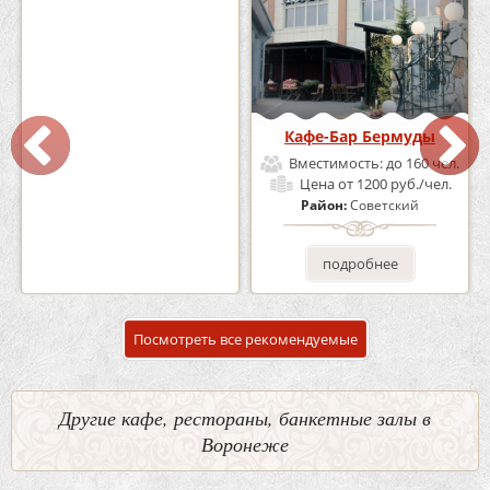
Кафе «Шишка»
Кафе-Бар Бермуды
Вместимость:
до 100 чел.
Вместимость:
до 160 чел.
Цена
от 1700 руб./чел.
Цена
от 1200 руб./чел.
Район:
Советский
Район:
Советский
подробнее
подробнее
Посмотреть все рекомендуемые
Другие кафе, рестораны, банкетные залы в
Воронеже