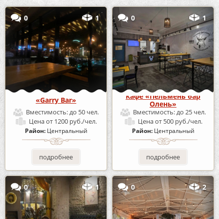
0
1
0
1
Кафе «Пельмень бар
«Garry Bar»
Олень»
Вместимость:
до 50 чел.
Вместимость:
до 25 чел.
Цена
от 1200 руб./чел.
Цена
от 500 руб./чел.
Район:
Центральный
Район:
Центральный
подробнее
подробнее
0
1
0
2