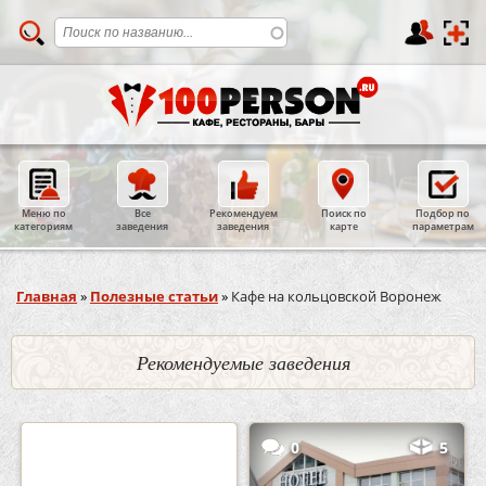
Меню по
Все
Рекомендуем
Поиск по
Подбор по
категориям
заведения
заведения
карте
параметрам
Вы здесь
Главная
»
Полезные статьи
»
Кафе на кольцовской Воронеж
Рекомендуемые заведения
2
3
0
5