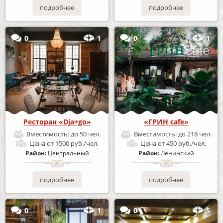
подробнее
подробнее
0
1
0
1
Ресторан «Dja+go»
«ГРИН cafe»
Вместимость:
до 50 чел.
Вместимость:
до 218 чел.
Цена
от 1500 руб./чел.
Цена
от 450 руб./чел.
Район:
Центральный
Район:
Ленинский
подробнее
подробнее
0
1
0
5