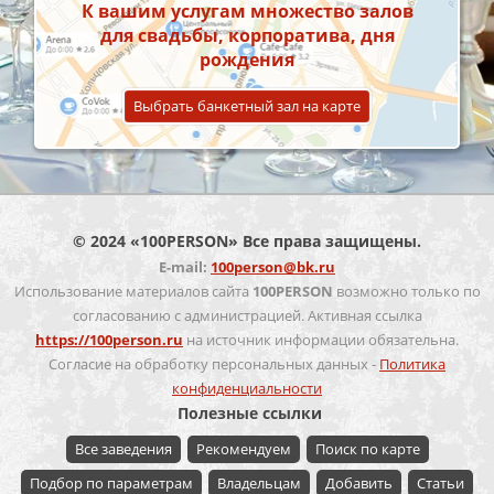
К вашим услугам множество залов
для свадьбы, корпоратива, дня
рождения
Выбрать банкетный зал на карте
© 2024 «100PERSON» Все права защищены.
E-mail:
100person@bk.ru
Использование материалов сайта
100PERSON
возможно только по
согласованию с администрацией. Активная ссылка
https://100person.ru
на источник информации обязательна.
Согласие на обработку персональных данных -
Политика
конфиденциальности
Полезные ссылки
Все заведения
Рекомендуем
Поиск по карте
Подбор по параметрам
Владельцам
Добавить
Статьи