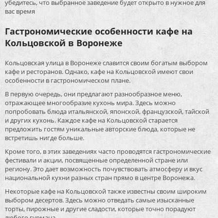
убедитесь, что выбранное заведение будет открыто в нужное для
вас время
Гастрономические особенности кафе на
Кольцовской в Воронеже
Кольцовская улица в Воронеже славится своим богатым выбором
кафе и ресторанов. Однако, кафе на Кольцовской имеют свои
особенности в гастрономическом плане.
В первую очередь, они предлагают разнообразное меню,
отражающее многообразие кухонь мира. Здесь можно
попробовать блюда итальянской, японской, французской, тайской
и других кухонь. Каждое кафе на Кольцовской старается
предложить гостям уникальные авторские блюда, которые не
встретишь нигде больше.
Кроме того, в этих заведениях часто проводятся гастрономические
фестивали и акции, посвященные определенной стране или
региону. Это дает возможность почувствовать атмосферу и вкус
национальной кухни разных стран прямо в центре Воронежа.
Некоторые кафе на Кольцовской также известны своим широким
выбором десертов. Здесь можно отведать самые изысканные
торты, пирожные и другие сладости, которые точно порадуют
любого гурмана.