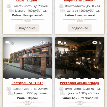
Кафе "Liquor"
Кафе «The CoVok»
Вместимость:
до 20 чел.
Вместимость:
до 60 чел.
Цена
от 400 руб./чел.
Цена
от 1200 руб./чел.
Район:
Центральный
Район:
Центральный
подробнее
подробнее
0
1
0
3
Ресторан "ARTIST"
Ресторан «Вышеград»
Вместимость:
до 20 чел.
Вместимость:
до 60 чел.
Цена
от 2500 руб./чел.
Цена
от 1500 руб./чел.
Район:
Другой
Район:
Коминтерновский