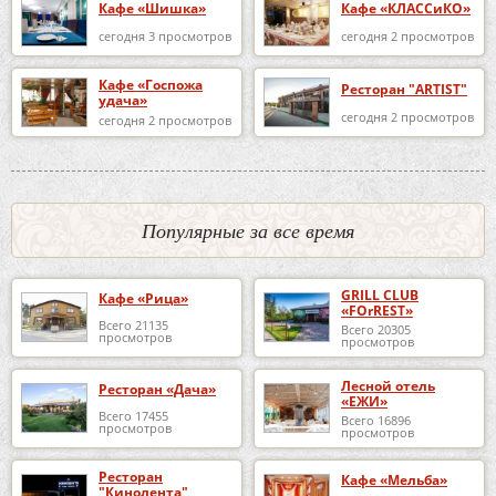
Кафе «Шишка»
Кафе «КЛАССиКО»
сегодня 3 просмотров
сегодня 2 просмотров
Кафе «Госпожа
Ресторан "ARTIST"
удача»
сегодня 2 просмотров
сегодня 2 просмотров
Популярные за все время
GRILL CLUB
Кафе «Рица»
«FOrREST»
Всего 21135
Всего 20305
просмотров
просмотров
Лесной отель
Ресторан «Дача»
«ЕЖИ»
Всего 17455
Всего 16896
просмотров
просмотров
Ресторан
Кафе «Мельба»
"Кинолента"