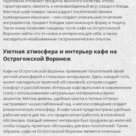
тщательно отбирают продукты высокого качества, чтобы
гарантировать свежесть и непревзойденный вкус каждого блюда.
Местные шеф-повары также радуют посетителей своими
кулинарными изысками – они создают уникальные сочетания
ингредиентов, придают блюдам оригинальную форму и подачу.
Такое меню позволяет каждому гостю кафе на Острогожской
Воронеж найти что-то новое и интересное для себя, а также
насладиться незабываемым гастрономическим опытом.
Уютная атмосфера и интерьер кафе на
Острогожской Воронеж
Кафе на Острогожской Воронеж привлекает посетителей своей
уютной атмосферой и стильным интерьером. Здесь каждый гость
может насладиться приятной обстановкой, которая создает
комфорт и расслабление. Интерьер кафе выполнен в современном
стиле с использованием натуральных материалов и ярких
акцентов. Мягкие диваны, удобные кресла и теплые оттенки
настраивают на расслабленный лад, а мягкое освещение создает
романтическую атмосферу. В кафе также предусмотрены удобные
рабочие места для тех, кто предпочитает работать в спокойной
обстановке. Каждый элемент интерьера был продуман до мелочей,
чтобы создать приятную обстановку для всех посетителей. Таким
образом, кафе на Острогожской Воронеж является отличным