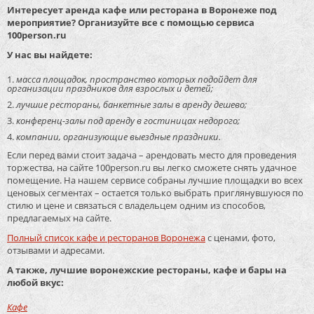
Интересует аренда кафе или ресторана в Воронеже под
мероприятие? Организуйте все с помощью сервиса
100person.ru
У нас вы найдете:
масса площадок, пространство которых подойдет для
организации праздников для взрослых и детей;
лучшие рестораны, банкетные залы в аренду дешево;
конференц-залы под аренду в гостиницах недорого;
компании, организующие выездные праздники.
Если перед вами стоит задача – арендовать место для проведения
торжества, на сайте 100person.ru вы легко сможете снять удачное
помещение. На нашем сервисе собраны лучшие площадки во всех
ценовых сегментах – остается только выбрать приглянувшуюся по
стилю и цене и связаться с владельцем одним из способов,
предлагаемых на сайте.
Полный список кафе и ресторанов Воронежа
с ценами, фото,
отзывами и адресами.
А также, лучшие воронежские рестораны, кафе и бары на
любой вкус:
Кафе