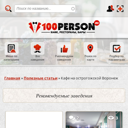
Меню по
Все
Рекомендуем
Поиск по
Подбор по
категориям
заведения
заведения
карте
параметрам
Вы здесь
Главная
»
Полезные статьи
»
Кафе на острогожской Воронеж
Рекомендуемые заведения
0
5
2
3