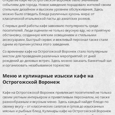
Открытие кафе на Острогожской Воронеж было значимым
событием для города. Новое заведение порадовало жителей своим
стильным дизайном и высоким уровнем обслуживания. Здесь
можно было отведать блюда различных кухонь мира: от
классической итальянской пасты до азиатских роллов.
С первых дней работы кафе завоевало популярность среди
посетителей. Люди оценили не только вкусную еду, но и приятную
обстановку, созданную мягким освещением и стильными
аксессуарами. Быстрый сервис и вежливый персонал также стали
одним из причин успеха этого заведения.
Со временем кафе на Острогожской Воронеж стало популярным
местом для проведения различных мероприятий: от дней
рождений до деловых встреч. Здесь можно заказать банкетный зал
и организовать незабываемое торжество
Меню и кулинарные изыски кафе на
Острогожской Воронеж
Кафе на Острогожской Воронеж привлекает посетителей не только
своим уютным интерьером и приветливым персоналом, но также
разнообразным и вкусным меню. Здесь каждый найдет блюдо по
своему вкусу – от классических салатов и супов до изысканных
мясных и рыбных блюд. Кулинары кафе на Острогожской Воронеж