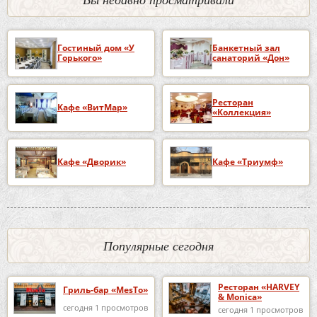
Гостиный дом «У
Банкетный зал
Горького»
санаторий «Дон»
Ресторан
Кафе «ВитМар»
«Коллекция»
Кафе «Дворик»
Кафе «Триумф»
Популярные сегодня
Ресторан «HARVEY
Гриль-бар «MesTo»
& Monica»
сегодня 1 просмотров
сегодня 1 просмотров