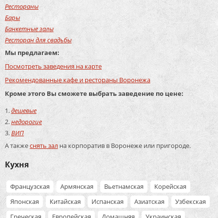
Рестораны
Бары
Банкетные залы
Ресторан для свадьбы
Мы предлагаем:
Посмотреть заведения на карте
Рекомендованные кафе и рестораны Воронежа
Кроме этого Вы сможете выбрать заведение по цене:
дешевые
недорогие
ВИП
А также
снять зал
на корпоратив в Воронеже или пригороде.
Кухня
Французская
Армянская
Вьетнамская
Корейская
Японская
Китайская
Испанская
Азиатская
Узбекская
Греческая
Европейская
Домашняя
Украинская