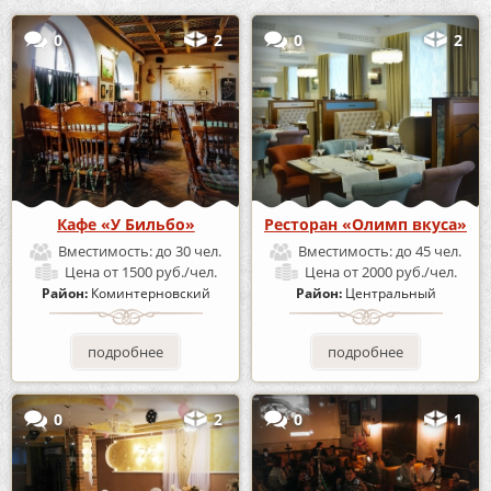
0
2
0
2
Кафе «У Бильбо»
Ресторан «Олимп вкуса»
Вместимость:
до 30 чел.
Вместимость:
до 45 чел.
Цена
от 1500 руб./чел.
Цена
от 2000 руб./чел.
Район:
Коминтерновский
Район:
Центральный
подробнее
подробнее
0
2
0
1