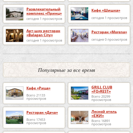
Развлекательный
Кафе «Шишка»
комплекс «Принц»
сегодня 1 просмотров
сегодня 1 просмотров
Арт-шоу ресторан
Ресторан «Morena»
«Balagan City»
сегодня 0 просмотров
сегодня 1 просмотров
Популярные за все время
GRILL CLUB
Кафе «Рица»
«FOrREST»
Всего 21133
Всего 20299
просмотров
просмотров
Лесной отель
Ресторан «Дача»
«ЕЖИ»
Всего 17453
Всего 16891
просмотров
просмотров