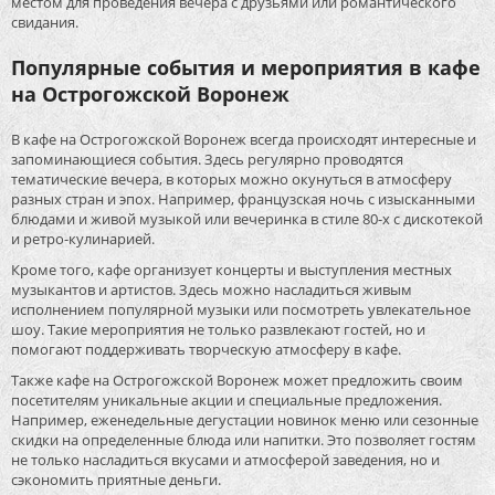
местом для проведения вечера с друзьями или романтического
свидания.
Популярные события и мероприятия в кафе
на Острогожской Воронеж
В кафе на Острогожской Воронеж всегда происходят интересные и
запоминающиеся события. Здесь регулярно проводятся
тематические вечера, в которых можно окунуться в атмосферу
разных стран и эпох. Например, французская ночь с изысканными
блюдами и живой музыкой или вечеринка в стиле 80-х с дискотекой
и ретро-кулинарией.
Кроме того, кафе организует концерты и выступления местных
музыкантов и артистов. Здесь можно насладиться живым
исполнением популярной музыки или посмотреть увлекательное
шоу. Такие мероприятия не только развлекают гостей, но и
помогают поддерживать творческую атмосферу в кафе.
Также кафе на Острогожской Воронеж может предложить своим
посетителям уникальные акции и специальные предложения.
Например, еженедельные дегустации новинок меню или сезонные
скидки на определенные блюда или напитки. Это позволяет гостям
не только насладиться вкусами и атмосферой заведения, но и
сэкономить приятные деньги.