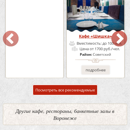
Кафе-Бар Бермуды
Кафе «Шишка»
Вместимость:
до 160 чел.
Вместимость:
до 100 чел.
Цена
от 1200 руб./чел.
Цена
от 1700 руб./чел.
Район:
Советский
Район:
Советский
подробнее
подробнее
Посмотреть все рекомендуемые
Другие кафе, рестораны, банкетные залы в
Воронеже