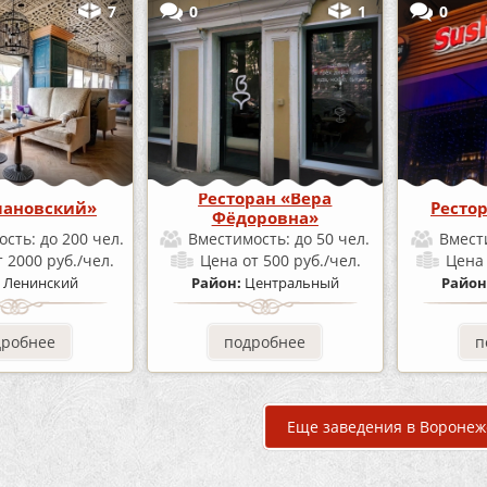
7
0
1
0
Ресторан «Вера
мановский»
Ресто
Фёдоровна»
ость:
до 200 чел.
Вместимость:
до 50 чел.
Вмест
т 2000 руб./чел.
Цена
от 500 руб./чел.
Цен
:
Ленинский
Район:
Центральный
Район
дробнее
подробнее
п
Еще заведения в Воронеж