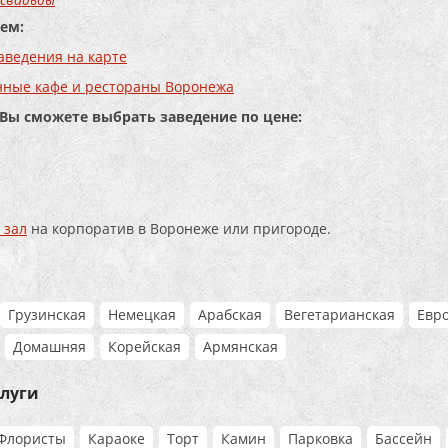
ем:
аведения на карте
нные кафе и рестораны Воронежа
 Вы сможете выбрать заведение по цене:
 зал
на корпоратив в Воронеже или пригороде.
Грузинская
Немецкая
Арабская
Вегетарианская
Евр
Домашняя
Корейская
Армянская
слуги
Флористы
Караоке
Торт
Камин
Парковка
Бассейн