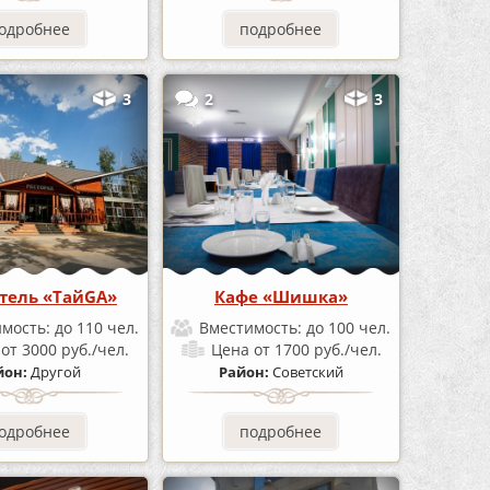
одробнее
подробнее
3
2
3
тель «ТайGA»
Кафе «Шишка»
имость:
до 110 чел.
Вместимость:
до 100 чел.
а
от 3000 руб./чел.
Цена
от 1700 руб./чел.
йон:
Другой
Район:
Советский
одробнее
подробнее