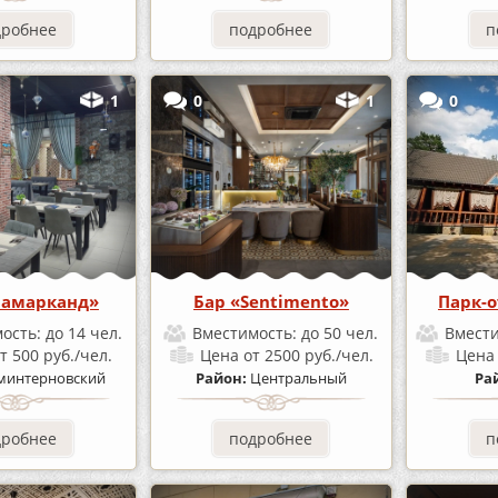
дробнее
подробнее
п
1
0
1
0
Самарканд»
Бар «Sentimento»
Парк-о
ость:
до 14 чел.
Вместимость:
до 50 чел.
Вмест
т 500 руб./чел.
Цена
от 2500 руб./чел.
Цен
минтерновский
Район:
Центральный
Ра
дробнее
подробнее
п