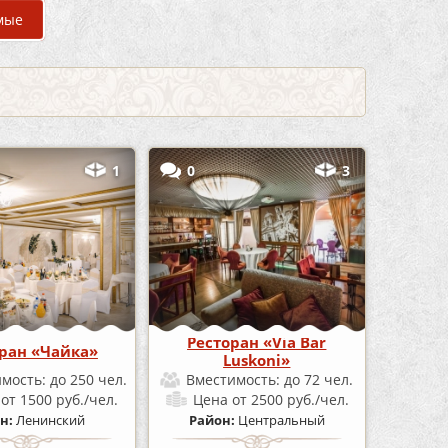
мые
1
0
3
Ресторан «Via Bar
ран «Чайка»
Luskoni»
имость:
до 250 чел.
Вместимость:
до 72 чел.
а
от 1500 руб./чел.
Цена
от 2500 руб./чел.
н:
Ленинский
Район:
Центральный