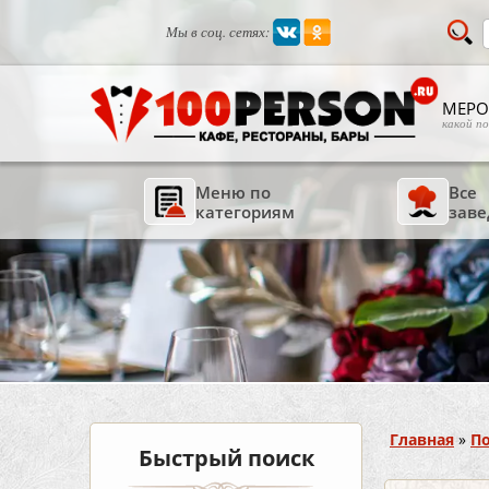
Мы в соц. сетях:
МЕРО
какой п
Меню по
Все
категориям
заве
Вы здесь
Главная
»
По
Быстрый поиск