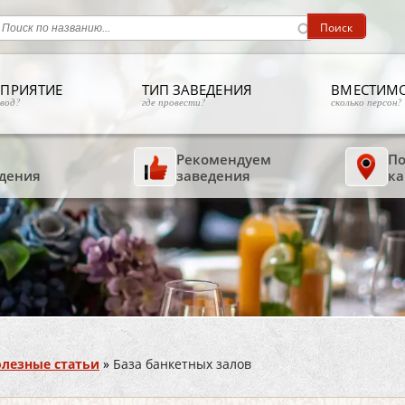
ПРИЯТИЕ
ТИП ЗАВЕДЕНИЯ
ВМЕСТИМ
овод?
где провести?
сколько персон?
Рекомендуем
По
дения
заведения
ка
лезные статьи
»
База банкетных залов