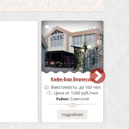
3
0
5
е «Шишка»
Кафе-Бар Бермуды
мость:
до 100 чел.
Вместимость:
до 160 чел.
от 1700 руб./чел.
Цена
от 1200 руб./чел.
он:
Советский
Район:
Советский
одробнее
подробнее