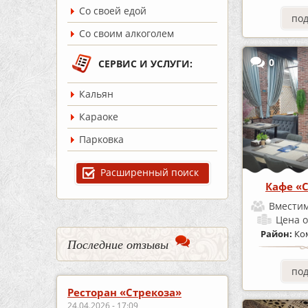
Со своей едой
по
Со своим алкоголем
0
СЕРВИС И УСЛУГИ:
Кальян
Караоке
Парковка
Расширенный поиск
Кафе «
Вместим
Цена
о
Район:
Ко
Последние отзывы
по
Ресторан «Стрекоза»
24.04.2026 - 17:09