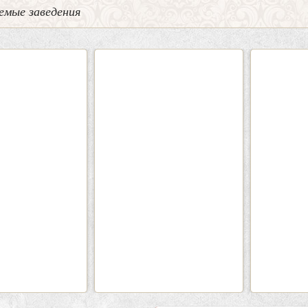
емые заведения
0
5
2
Кафе-Бар Бермуды
Каф
Вместимость:
до 160 чел.
Вмести
Цена
от 1200 руб./чел.
Цена
Район:
Советский
Рай
подробнее
п