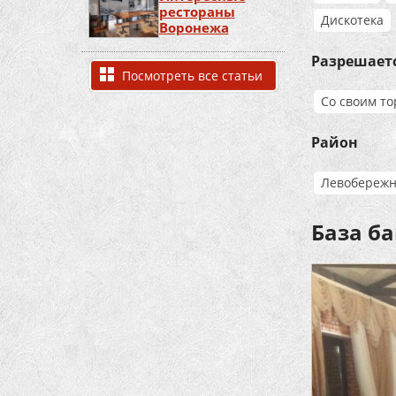
рестораны
Дискотека
Воронежа
Разрешает
Посмотреть все статьи
Со своим т
Район
Левобереж
База б