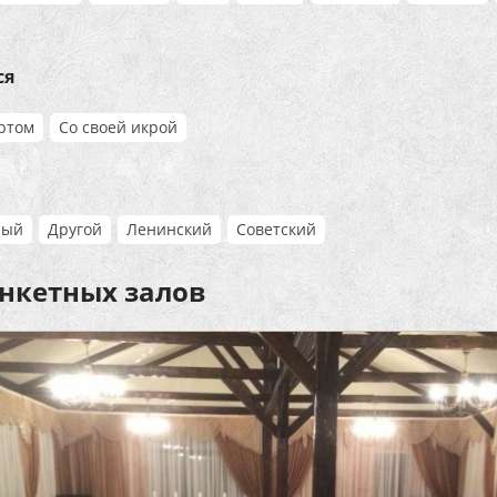
ся
ортом
Со своей икрой
ный
Другой
Ленинский
Советский
анкетных залов