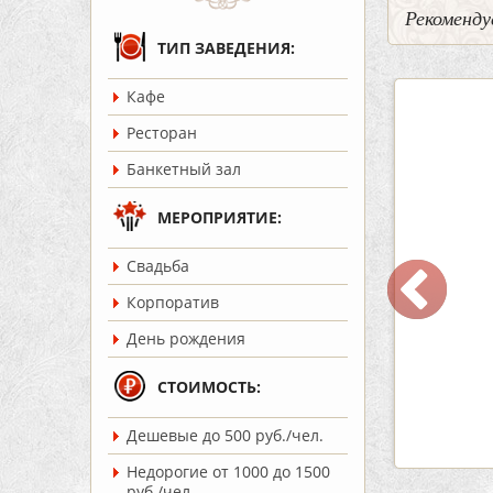
Рекоменду
ТИП ЗАВЕДЕНИЯ:
Кафе
3
0
5
Ресторан
Банкетный зал
МЕРОПРИЯТИЕ:
Cвадьба
 «Шишка»
Кафе-Бар Бермуды
Корпоратив
ость:
до 100 чел.
Вместимость:
до 160 чел.
День рождения
т 1700 руб./чел.
Цена
от 1200 руб./чел.
:
Советский
Район:
Советский
СТОИМОСТЬ:
Дешевые до 500 руб./чел.
робнее
подробнее
Недорогие от 1000 до 1500
руб./чел.