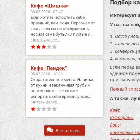
Подбор ка
Кафе «Шишка»
09.02.2026 - 02:47
Интересует 
Если хотите испортить себе
праздник, вам сюда. Персонал от
У нас вы най
слова совсем не обслуживает,
носила сама бутылки пустые и
масса площ
приносила полные.
Читать далее...
лучшие рес
конференц-з
компании, 
Если перед в
Кафе "Пандок"
удачное поме
05.02.2026 - 10:23
приглянувшую
Отвратительное место. Начиная
от кухни и заканчивая грубым
Полный списо
персоналом... Не хотите
испортить себе время-лучше
А также, лу
выберите что-то другое..
Читать далее...
Кафе
Рестораны
Бары
Все отзывы
Банкетные за
Ресторан для