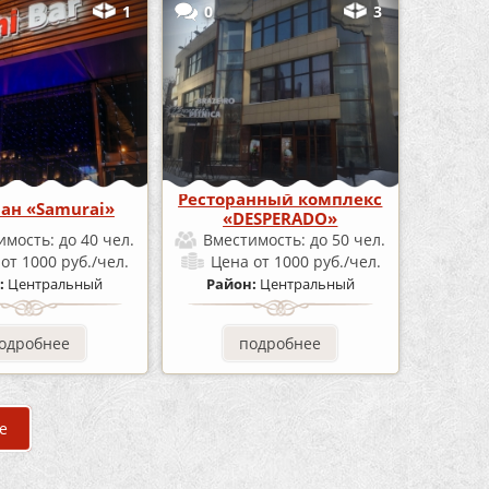
1
0
3
Ресторанный комплекс
ран «Samurai»
«DESPERADO»
имость:
до 40 чел.
Вместимость:
до 50 чел.
а
от 1000 руб./чел.
Цена
от 1000 руб./чел.
:
Центральный
Район:
Центральный
одробнее
подробнее
е