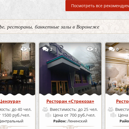
Посмотреть все рекомендуе
фе, рестораны, банкетные залы в Воронеже
1
2
1
0
Цензура»
Ресторан «Стрекоза»
Ресто
ость:
до 40 чел.
Вместимость:
до 25 чел.
Вмест
т 1500 руб./чел.
Цена
от 700 руб./чел.
Цен
Центральный
Район:
Ленинский
Райо