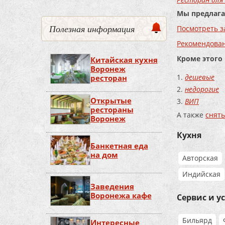
Мы предлага
Полезная информация
Посмотреть з
Рекомендова
Кроме этого
Китайская кухня
Воронеж
дешевые
ресторан
недорогие
Открытые
ВИП
рестораны
А также
снять
Воронеж
Кухня
Банкетная еда
на дом
Авторская
Индийская
Заведения
Воронежа кафе
Сервис и у
Бильярд
Интересные