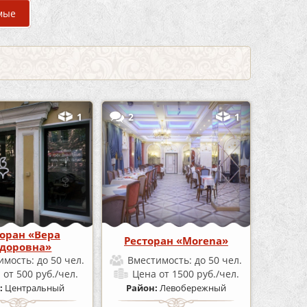
мые
1
2
1
оран «Вера
Ресторан «Morena»
доровна»
имость:
до 50 чел.
Вместимость:
до 50 чел.
а
от 500 руб./чел.
Цена
от 1500 руб./чел.
:
Центральный
Район:
Левобережный