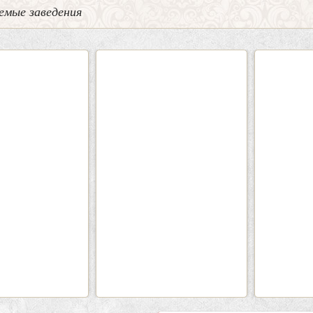
емые заведения
0
5
2
Кафе-Бар Бермуды
Каф
Вместимость:
до 160 чел.
Вмести
Цена
от 1200 руб./чел.
Цена
Район:
Советский
Рай
подробнее
п