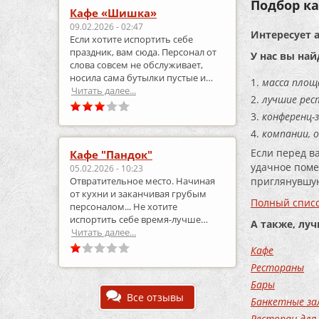
Подбор ка
Кафе «Шишка»
09.02.2026 - 02:47
Интересует 
Если хотите испортить себе
праздник, вам сюда. Персонал от
У нас вы най
слова совсем не обслуживает,
носила сама бутылки пустые и
масса площ
приносила полные.
Читать далее...
лучшие рес
конференц-з
компании, 
Если перед в
Кафе "Пандок"
удачное поме
05.02.2026 - 10:23
приглянувшую
Отвратительное место. Начиная
от кухни и заканчивая грубым
Полный списо
персоналом... Не хотите
испортить себе время-лучше
А также, лу
выберите что-то другое..
Читать далее...
Кафе
Рестораны
Бары
Все отзывы
Банкетные за
Ресторан для