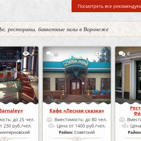
Посмотреть все рекомендуе
фе, рестораны, банкетные залы в Воронеже
1
0
4
0
Рест
Barnaley»
Кафе «Лесная сказка»
Фё
ость:
до 25 чел.
Вместимость:
до 80 чел.
Вмест
т 230 руб./чел.
Цена
от 1400 руб./чел.
Цен
минтерновский
Район:
Советский
Район