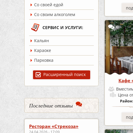
Со своей едой
по
Со своим алкоголем
0
СЕРВИС И УСЛУГИ:
Кальян
Караоке
Парковка
Расширенный поиск
Кафе 
Вместим
Цена
о
Район
Последние отзывы
по
Ресторан «Стрекоза»
24.04.2026 - 17:09