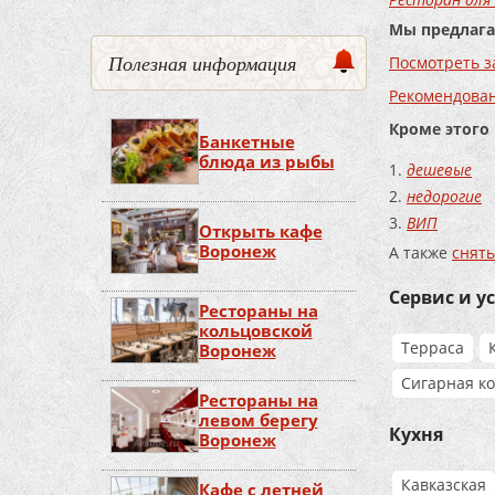
Мы предлага
Полезная информация
Посмотреть з
Рекомендова
Кроме этого
Банкетные
блюда из рыбы
дешевые
недорогие
ВИП
Открыть кафе
Воронеж
А также
снять
Сервис и у
Рестораны на
кольцовской
Терраса
Воронеж
Сигарная к
Рестораны на
левом берегу
Кухня
Воронеж
Кавказская
Кафе с летней