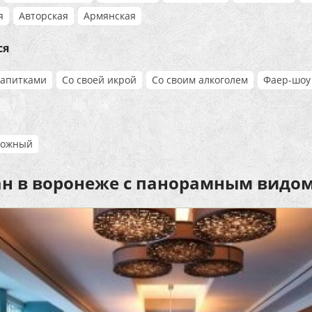
я
Авторская
Армянская
ся
напитками
Со своей икрой
Со своим алкоголем
Фаер-шоу
рожный
ан в воронеже с панорамным видо