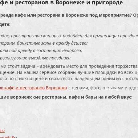
фе и ресторанов в Воронеже и пригороде
аренда кафе или ресторана в Воронеже под мероприятие? О
дете:
адок, пространство которых подойдет для организации праздник
тораны, банкетные залы в аренду дешево;
алы под аренду в гостиницах недорого;
организующие выездные праздники.
ами стоит задача – арендовать место для проведения торжества,
щение. На нашем сервисе собраны лучшие площадки во всех це
ся по стилю и цене и связаться с владельцем одним из способо
к кафе и ресторанов Воронежа
с ценами, фото, отзывами и адр
чшие воронежские рестораны, кафе и бары на любой вкус:
лы
 свадьбы