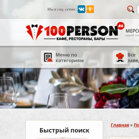
Мы в соц. сетях:
МЕРО
какой п
Меню по
Все
категориям
заве
Вы здесь
Главная
»
По
Быстрый поиск