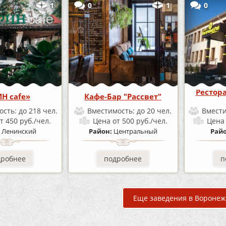
1
0
1
0
Рестор
ИН cafe»
Кафе-Бар "Рассвет"
ость:
до 218 чел.
Вместимость:
до 20 чел.
Вмест
т 450 руб./чел.
Цена
от 500 руб./чел.
Цен
:
Ленинский
Район:
Центральный
Рай
дробнее
подробнее
п
Еще заведения в Воронеж