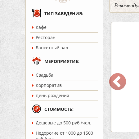
Рекоменду
ТИП ЗАВЕДЕНИЯ:
Кафе
3
0
5
Ресторан
Банкетный зал
МЕРОПРИЯТИЕ:
Cвадьба
 «Шишка»
Кафе-Бар Бермуды
Корпоратив
ость:
до 100 чел.
Вместимость:
до 160 чел.
День рождения
т 1700 руб./чел.
Цена
от 1200 руб./чел.
:
Советский
Район:
Советский
СТОИМОСТЬ:
Дешевые до 500 руб./чел.
робнее
подробнее
Недорогие от 1000 до 1500
руб./чел.