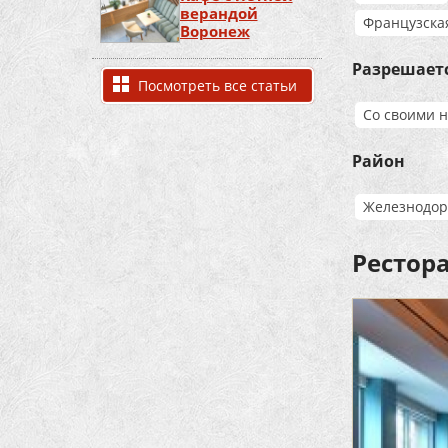
верандой
Французска
Воронеж
Разрешает
Посмотреть все статьи
Со своими 
Район
Железнодо
Рестор