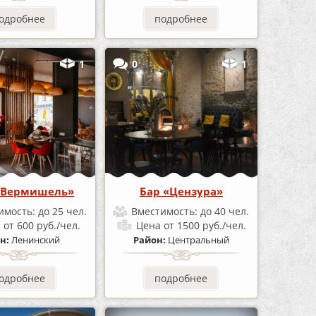
одробнее
подробнее
1
0
1
«Вермишель»
Бар «Цензура»
имость:
до 25 чел.
Вместимость:
до 40 чел.
а
от 600 руб./чел.
Цена
от 1500 руб./чел.
н:
Ленинский
Район:
Центральный
одробнее
подробнее