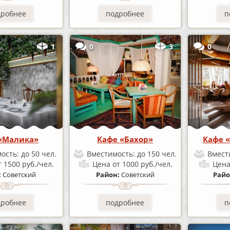
дробнее
подробнее
п
1
0
3
0
«Малика»
Кафе «Бахор»
Кафе 
ость:
до 50 чел.
Вместимость:
до 150 чел.
Вмест
т 1500 руб./чел.
Цена
от 1000 руб./чел.
Цен
:
Советский
Район:
Советский
Райо
дробнее
подробнее
п