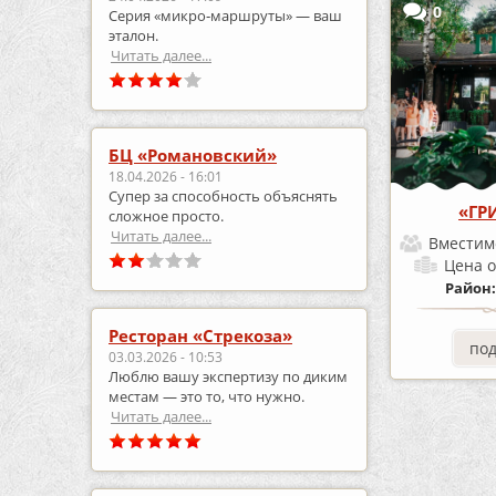
0
Серия «микро‑маршруты» — ваш
эталон.
Читать далее...
БЦ «Романовский»
18.04.2026 - 16:01
Супер за способность объяснять
«ГР
сложное просто.
Читать далее...
Вместим
Цена
о
Район
Ресторан «Стрекоза»
по
03.03.2026 - 10:53
Люблю вашу экспертизу по диким
местам — это то, что нужно.
Читать далее...