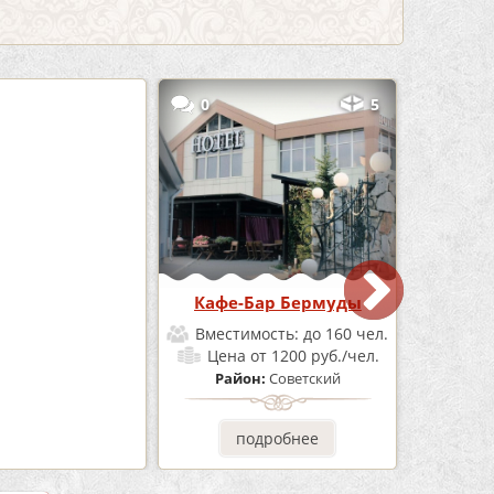
3
0
5
е «Шишка»
Кафе-Бар Бермуды
мость:
до 100 чел.
Вместимость:
до 160 чел.
от 1700 руб./чел.
Цена
от 1200 руб./чел.
он:
Советский
Район:
Советский
одробнее
подробнее