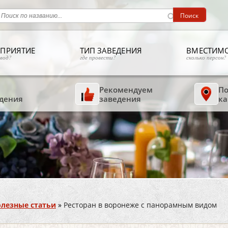
ПРИЯТИЕ
ТИП ЗАВЕДЕНИЯ
ВМЕСТИМ
овод?
где провести?
сколько персон?
Рекомендуем
По
дения
заведения
ка
лезные статьи
»
Ресторан в воронеже с панорамным видом