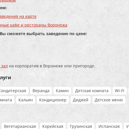
ем:
аведения на карте
нные кафе и рестораны Воронежа
 Вы сможете выбрать заведение по цене:
 зал
на корпоратив в Воронеже или пригороде.
слуги
Кондитерская
Веранда
Камин
Детская комната
Wi-Fi
омната
Кальян
Кондиционер
Диджей
Детское меню
Вегетарианская
Корейская
Грузинская
Испанская
У