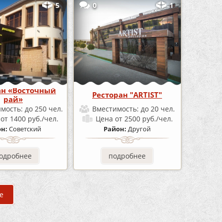
5
0
1
ан «Восточный
Ресторан "ARTIST"
рай»
имость:
до 250 чел.
Вместимость:
до 20 чел.
а
от 1400 руб./чел.
Цена
от 2500 руб./чел.
он:
Советский
Район:
Другой
одробнее
подробнее
е