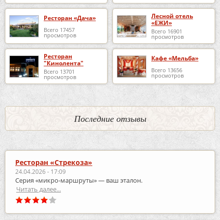
Лесной отель
Ресторан «Дача»
«ЕЖИ»
Всего 17457
Всего 16901
просмотров
просмотров
Ресторан
Кафе «Мельба»
"Кинолента"
Всего 13656
Всего 13701
просмотров
просмотров
Последние отзывы
Ресторан «Стрекоза»
24.04.2026 - 17:09
Серия «микро‑маршруты» — ваш эталон.
Читать далее...