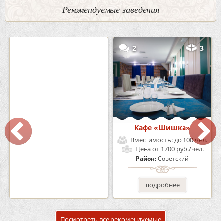
Рекомендуемые заведения
0
5
2
3
Кафе-Бар Бермуды
Кафе «Шишка»
Вместимость:
до 160 чел.
Вместимость:
до 100 чел.
Цена
от 1200 руб./чел.
Цена
от 1700 руб./чел.
Район:
Советский
Район:
Советский
подробнее
подробнее
Посмотреть все рекомендуемые