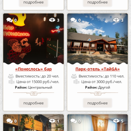
подробнее
подробнее
0
3
0
3
«Понеслось» бар
Парк-отель «ТайGA»
Вместимость:
до 20 чел.
Вместимость:
до 110 чел.
Цена
от 15000 руб./чел.
Цена
от 3000 руб./чел.
Район:
Центральный
Район:
Другой
подробнее
подробнее
0
1
0
5