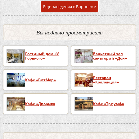
Еще заведения в Воронеже
Вы недавно просматривали
Гостиный дом «У
Банкетный зал
Горького»
санаторий «Дон»
Ресторан
Кафе «ВитМар»
«Коллекция»
Кафе «Дворик»
Кафе «Триумф»