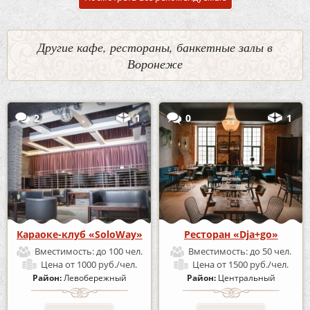
Другие кафе, рестораны, банкетные залы в
Воронеже
2
1
0
1
Караоке-клуб «SoloWay»
Ресторан «Dja+go»
Вместимость:
до 100 чел.
Вместимость:
до 50 чел.
Цена
от 1000 руб./чел.
Цена
от 1500 руб./чел.
Район:
Левобережный
Район:
Центральный