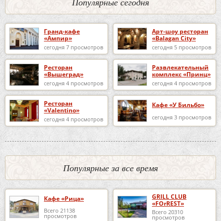
Популярные сегодня
Гранд-кафе
Арт-шоу ресторан
«Ампир»
«Balagan City»
сегодня 7 просмотров
сегодня 5 просмотров
Ресторан
Развлекательный
«Вышеград»
комплекс «Принц»
сегодня 4 просмотров
сегодня 4 просмотров
Ресторан
Кафе «У Бильбо»
«Valentino»
сегодня 3 просмотров
сегодня 4 просмотров
Популярные за все время
GRILL CLUB
Кафе «Рица»
«FOrREST»
Всего 21138
Всего 20310
просмотров
просмотров