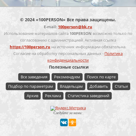
© 2024 «100PERSON» Все права защищены.
E-mail:
100person@bk.ru
Использование материалов сайта
100PERSON
возможно только по
согласованию с администрацией. Активная ссылка
https://100person.ru
на источник информации обязательна.
Согласие на обработку персональных данных -
Политика
конфиденциальности
Полезные ссылки
Все заведения
Рекомендуем
Поиск по карте
Подбор по параметрам
Владельцам
Добавить
Статьи
Архив
Реклама
Статистика заведений
Следуйте за нами: