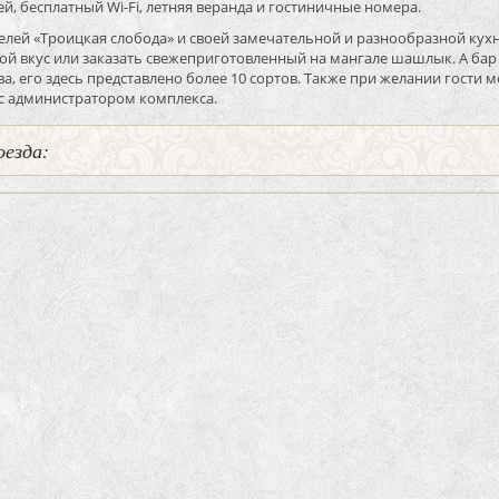
й, бесплатный Wi-Fi, летняя веранда и гостиничные номера.
телей «Троицкая слобода» и своей замечательной и разнообразной ку
ой вкус или заказать свежеприготовленный на мангале шашлык. А бар 
ва, его здесь представлено более 10 сортов. Также при желании гости 
 с администратором комплекса.
оезда: