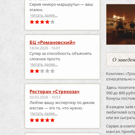
Серия «микро‑маршруты» — ваш
эталон.
Читать далее...
БЦ «Романовский»
18.04.2026 - 16:01
Супер за способность объяснять
О заведе
сложное просто.
Читать далее...
Комплекс «Тро
относительно н
Здесь посетите
Ресторан «Стрекоза»
500 до 800 руб
03.03.2026 - 10:53
бонусы постоя
Люблю вашу экспертизу по диким
В каждом зале 
местам — это то, что нужно.
любителей ост
Читать далее...
или же сыграть
Сервис в компл
мангал, приобр