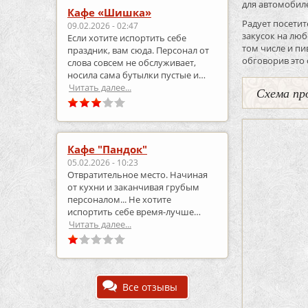
для автомобиле
Кафе «Шишка»
Радует посети
09.02.2026 - 02:47
закусок на люб
Если хотите испортить себе
том числе и пи
праздник, вам сюда. Персонал от
обговорив это
слова совсем не обслуживает,
носила сама бутылки пустые и
приносила полные.
Читать далее...
Схема пр
Кафе "Пандок"
05.02.2026 - 10:23
Отвратительное место. Начиная
от кухни и заканчивая грубым
персоналом... Не хотите
испортить себе время-лучше
выберите что-то другое..
Читать далее...
Все отзывы