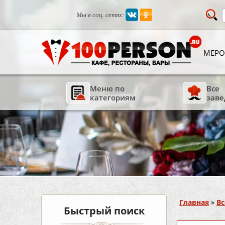
Мы в соц. сетях:
МЕРО
Меню по
Все
категориям
заве
Вы здесь
Главная
»
Вс
Быстрый поиск