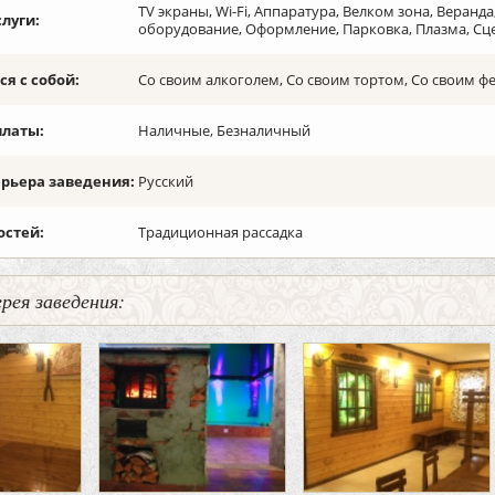
TV экраны, Wi-Fi, Аппаратура, Велком зона, Веран
слуги:
оборудование, Оформление, Парковка, Плазма, Сц
я с собой:
Со своим алкоголем, Со своим тортом, Со своим 
платы:
Наличные, Безналичный
ерьера заведения:
Русский
остей:
Традиционная рассадка
рея заведения: