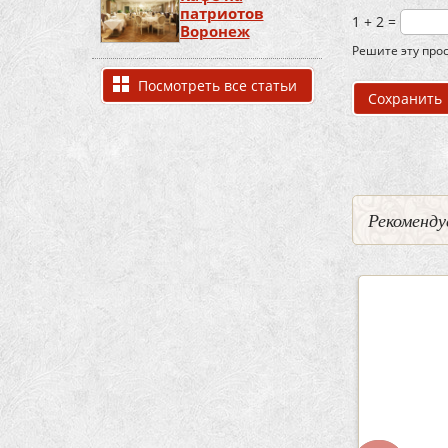
патриотов
1 + 2 =
Воронеж
Решите эту прос
Посмотреть все статьи
Рекоменду
5
2
3