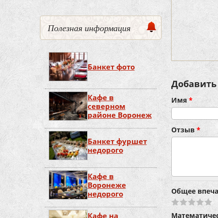
Полезная информация
Банкет фото
Добавить
Кафе в
Имя
*
северном
районе Воронеж
Отзыв
*
Банкет фуршет
недорого
Кафе в
Воронеже
Общее впеч
недорого
Кафе на
Математиче