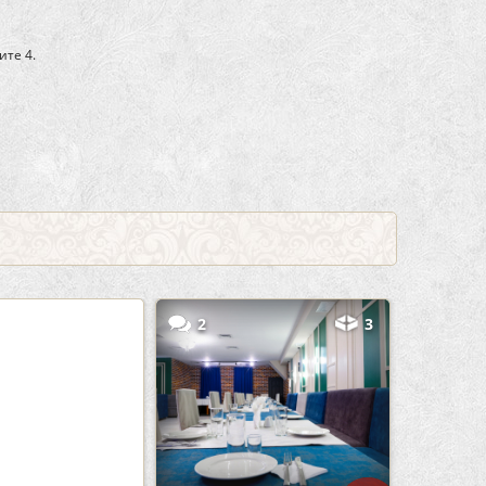
ите 4.
5
2
3