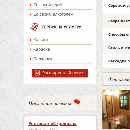
Со своей едой
Сервис и у
Со своим алкоголем
Разрешаетс
СЕРВИС И УСЛУГИ:
Способы о
Кальян
Стиль инт
Караоке
Парковка
Рассадка г
Расширенный поиск
Фотогале
Последние отзывы
Ресторан «Стрекоза»
24.04.2026 - 17:09