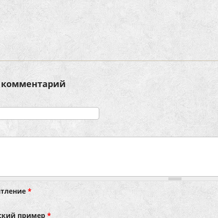
 комментарий
атление
*
ский пример
*