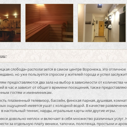
нии:
ицкая слобода» располагается в самом центре Воронежа, это отличное
едавно, но уже пользуется спросом у жителей города и успел заслуж
лям предоставляются два зала на выбор в зависимости от количества чел
лей в час и зависит от общего времени посещения, также предоставля
нным гостям и именинникам.
есть плазменный телевизор, бассейн, финская парная, душевая, комнат
рых ощущений имеется ушат с холодной водой. В качестве развлечени
 в настольный теннис, нарды, игральные карты или другие игры.
ексе довольно неплох и включает в себя множество различных услуг. 
ести за отдельную плату веники, тапочки, полотенца, простыни и аро