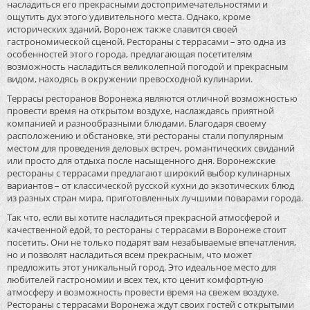
насладиться его прекрасными достопримечательностями и
ощутить дух этого удивительного места. Однако, кроме
исторических зданий, Воронеж также славится своей
гастрономической сценой. Рестораны с террасами – это одна из
особенностей этого города, предлагающая посетителям
возможность насладиться великолепной погодой и прекрасным
видом, находясь в окружении превосходной кулинарии.
Террасы ресторанов Воронежа являются отличной возможностью
провести время на открытом воздухе, наслаждаясь приятной
компанией и разнообразными блюдами. Благодаря своему
расположению и обстановке, эти рестораны стали популярным
местом для проведения деловых встреч, романтических свиданий
или просто для отдыха после насыщенного дня. Воронежские
рестораны с террасами предлагают широкий выбор кулинарных
вариантов – от классической русской кухни до экзотических блюд
из разных стран мира, приготовленных лучшими поварами города.
Так что, если вы хотите насладиться прекрасной атмосферой и
качественной едой, то рестораны с террасами в Воронеже стоит
посетить. Они не только подарят вам незабываемые впечатления,
но и позволят насладиться всем прекрасным, что может
предложить этот уникальный город. Это идеальное место для
любителей гастрономии и всех тех, кто ценит комфортную
атмосферу и возможность провести время на свежем воздухе.
Рестораны с террасами Воронежа ждут своих гостей с открытыми