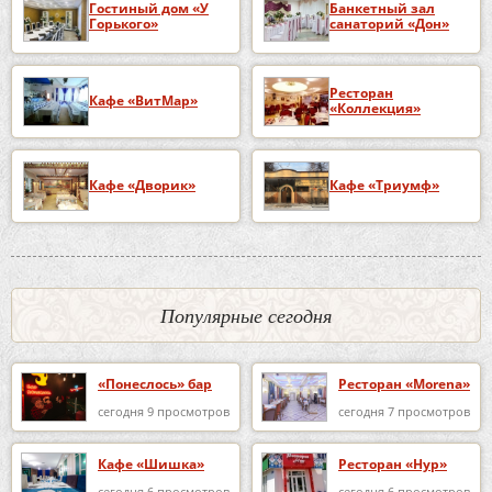
Гостиный дом «У
Банкетный зал
Горького»
санаторий «Дон»
Ресторан
Кафе «ВитМар»
«Коллекция»
Кафе «Дворик»
Кафе «Триумф»
Популярные сегодня
«Понеслось» бар
Ресторан «Morena»
сегодня 9 просмотров
сегодня 7 просмотров
Кафе «Шишка»
Ресторан «Нур»
сегодня 6 просмотров
сегодня 6 просмотров