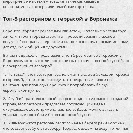
мероприятия на свежем воздухе, такие как свадьбы,
корпоративные вечера или семейные торжества
Топ-5 ресторанов с террасой в Воронеже
Воронеж - город с прекрасным климатом, и в теплые месяцы года
жители и гости города стремятся провести время на свежем
воздухе. Рестораны с террасами становятся популярными местами
для отдыха и общения с друзьями.
В этом подразделе представлены топ-5 ресторанов с террасой в
Воронеже, которые отличаются не только качественной кухней, но
и прекрасной атмосферой.
1. "Terrazza" - этот ресторан расположен на самой большой террасе
в городе. Здесь можно насладиться прекрасным видом на
центральную площадь Воронежа и попробовать блюда
европейской кухни.
2. "Sky Bar" - расположенный на крыше одного из высотных зданий
города, этот ресторан предлагает потрясающий вид на
окружающие достопримечательности. Здесь можно заказать
уникальные коктейли и блюда японской кухни.
3. "Ривьера" - этот ресторан расположен на берегу реки Воронеж,
что создает особую атмосферу. Терраса с видом на воду и отличная