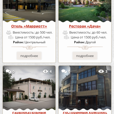
Отель «Марриотт»
Ресторан «Дача»
Вместимость:
до 500 чел.
Вместимость:
до 60 чел.
Цена
от 1500 руб./чел.
Цена
от 1500 руб./чел.
Район:
Центральный
Район:
Другой
подробнее
подробнее
0
4
0
3
Развлекательный
Ресторанный комплекс