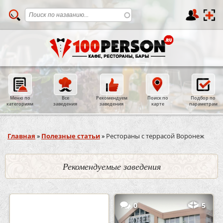
Меню по
Все
Рекомендуем
Поиск по
Подбор по
категориям
заведения
заведения
карте
параметрам
Вы здесь
Главная
»
Полезные статьи
»
Рестораны с террасой Воронеж
Рекомендуемые заведения
2
3
0
5