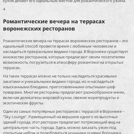
кухня делают его идеальным местом для романтического ужина.
4
Романтические вечера на террасах
воронежских ресторанов
Романтические вечера на террасах воронежских ресторанов – это
идеальный способ провести время с любимым человеком и
насладиться прекрасными видами города. В Воронеже существует
множество ресторанов, которые предлагают своим посетителям
возможность погрузиться в атмосферу романтики на открытых
террасах.
На таких террасах можно не только насладиться красивыми
закатами и уникальными видами города, но и насладиться
изысканными блюдами, приготовленными опытными шеф-
поварами. Многие рестораны предлагают разнообразное меню,
включая деликатесы мировой кухни, свежие морепродукты и
экзотические фрукты.
Один из самых популярных ресторанов с террасой в Воронеже –
"Sky Lounge". Размещенный на вершине одного из высотных
зданий города, этот ресторан предлагает потрясающий вид на
центральную часть города. Здесь можно заказать ужин под
открытым небом и полюбоваться ночными огнями Воронежа.