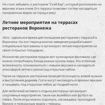
Не стоит забывать о ресторане "Скай Бар", который расположен на
верхнем этаже отеля. Его терраса позволяет гостям насладиться
панорамным видом на город и реку
Летние мероприятия на террасах
ресторанов Воронежа
Лето - идеальное время для посещения ресторанов с террасой в
Воронеже. На этот период многие заведения разрабатывают
специальные программы и организуют летние мероприятия на
своих открытых площадках.
Множество ресторанов предлагают кулинарные фестивали, где
можно попробовать блюда разных кухонь мира. Это отличная
возможность познакомиться с новыми вкусами и насладиться
атмосферой летнего ужина под открытым небом.
Также на террасах ресторанов проводятся концерты живой музыки
и выступления диджеев. Гости могут наслаждаться яркими звуками
и танцевать под открытым небом до поздней ночи.
Для любителей активного отдыха рестораны организуют
спортивные мероприятия, такие как волейбол или футбол на
пляже. После игры можно отдохнуть, наслаждаясь прохладной
бризом и прекрасным видом с террасы.