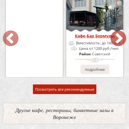
Кафе «Шишка»
Кафе-Бар Бермуды
Вместимость:
до 100 чел.
Вместимость:
до 160 чел.
Цена
от 1700 руб./чел.
Цена
от 1200 руб./чел.
Район:
Советский
Район:
Советский
подробнее
подробнее
Посмотреть все рекомендуемые
Другие кафе, рестораны, банкетные залы в
Воронеже