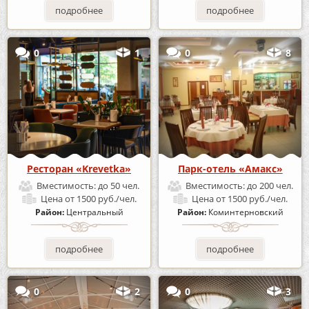
подробнее
подробнее
0
1
0
8
Ресторан «Krevetka»
Парк-отель «Амакс»
Вместимость:
до 50 чел.
Вместимость:
до 200 чел.
Цена
от 1500 руб./чел.
Цена
от 1500 руб./чел.
Район:
Центральный
Район:
Коминтерновский
подробнее
подробнее
0
2
0
3