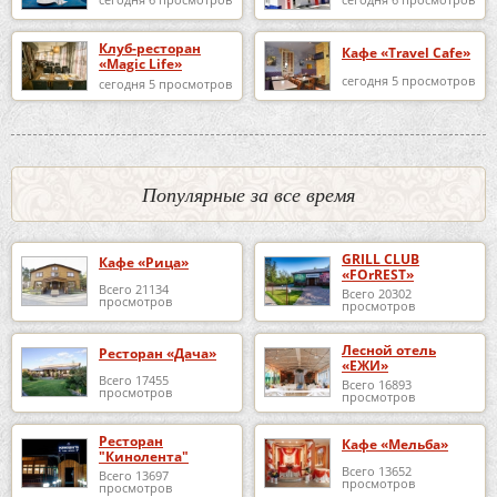
Клуб-ресторан
Кафе «Travel Cafe»
«Magic Life»
сегодня 5 просмотров
сегодня 5 просмотров
Популярные за все время
GRILL CLUB
Кафе «Рица»
«FOrREST»
Всего 21134
Всего 20302
просмотров
просмотров
Лесной отель
Ресторан «Дача»
«ЕЖИ»
Всего 17455
Всего 16893
просмотров
просмотров
Ресторан
Кафе «Мельба»
"Кинолента"
Всего 13652
Всего 13697
просмотров
просмотров