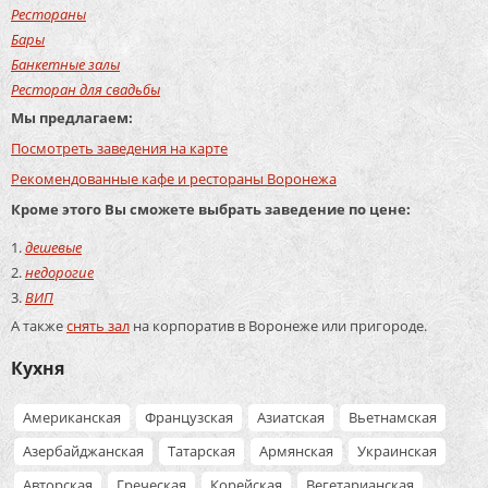
Рестораны
Бары
Банкетные залы
Ресторан для свадьбы
Мы предлагаем:
Посмотреть заведения на карте
Рекомендованные кафе и рестораны Воронежа
Кроме этого Вы сможете выбрать заведение по цене:
дешевые
недорогие
ВИП
А также
снять зал
на корпоратив в Воронеже или пригороде.
Кухня
Американская
Французская
Азиатская
Вьетнамская
Азербайджанская
Татарская
Армянская
Украинская
Авторская
Греческая
Корейская
Вегетарианская