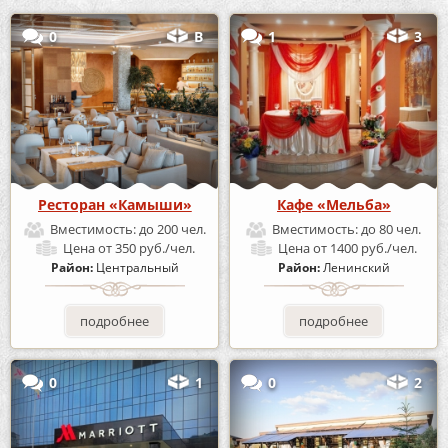
0
В
1
3
Ресторан «Камыши»
Кафе «Мельба»
Вместимость:
до 200 чел.
Вместимость:
до 80 чел.
Цена
от 350 руб./чел.
Цена
от 1400 руб./чел.
Район:
Центральный
Район:
Ленинский
подробнее
подробнее
0
1
0
2