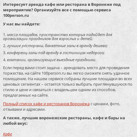
Интересует аренда кафе или ресторана в Воронеже под
мероприятие? Организуйте все с помощью сервиса
100person.ru
У нас вы найдете:
масса площадок, пространство которых подойдет для
организации праздников для взрослых и детей;
лучшие рестораны, банкетные залы в аренду дешево;
конференц-залы под аренду в гостиницах недорого;
компании, организующие выездные праздники.
Если перед вами стоит задача – арендовать место для проведения
торжества, на сайте 100person.ru вы легко сможете снять удачное
помещение. На нашем сервисе собраны лучшие площадки во всех
ценовых сегментах – остается только выбрать приглянувшуюся по
стилю и цене и связаться с владельцем одним из способов,
предлагаемых на сайте.
Полный список кафе и ресторанов Воронежа
с ценами, фото,
отзывами и адресами.
А также, лучшие воронежские рестораны, кафе и бары на
любой вкус:
Кафе