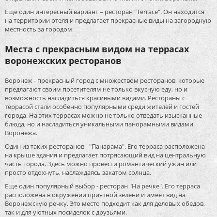
Еще один интересный вариант – ресторан "Terrace". Он находится
на территории отеля и предлагает прекрасные виды на загородную
местность за городом
Места с прекрасным видом на террасах
воронежских ресторанов
Воронеж - прекрасный город с множеством ресторанов, которые
предлагают своим посетителям не только вкусную еду, но и
возможность насладиться красивыми видами. Рестораны с
террасой стали особенно популярными среди жителей и гостей
города. На этих террасах можно не только отведать изысканные
блюда, но и насладиться уникальными панорамными видами
Воронежа.
Один из таких ресторанов - "Панарама". Его терраса расположена
на крыше здания и предлагает потрясающий вид на центральную
часть города. Здесь можно провести романтический ужин или
просто отдохнуть, наслаждаясь закатом солнца.
Еще один популярный выбор - ресторан "На речке". Его терраса
расположена в окружении приятной зелени и имеет вид на
Воронежскую речку. Это место подходит как для деловых обедов,
так и для уютных посиделок с друзьями.