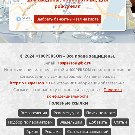
рождения
Выбрать банкетный зал на карте
© 2024 «100PERSON» Все права защищены.
E-mail:
100person@bk.ru
Использование материалов сайта
100PERSON
возможно только по
согласованию с администрацией. Активная ссылка
https://100person.ru
на источник информации обязательна.
Согласие на обработку персональных данных -
Политика
конфиденциальности
Полезные ссылки
Все заведения
Рекомендуем
Поиск по карте
Подбор по параметрам
Владельцам
Добавить
Статьи
Архив
Реклама
Статистика заведений