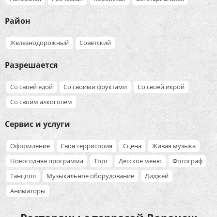
Район
Железнодорожный
Советский
Разрешается
Со своей едой
Со своими фруктами
Со своей икрой
Со своим алкоголем
Сервис и услуги
Оформление
Своя территория
Сцена
Живая музыка
Новогодняя программа
Торт
Детское меню
Фотограф
Танцпол
Музыкальное оборудование
Диджей
Аниматоры