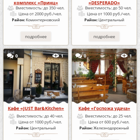
комплекс «Принц»
«DESPERADO»
Вместимость:
до 350 чел.
Вместимость:
до 50 чел.
Цена
от 2000 руб./чел.
Цена
от 1000 руб./чел.
Район:
Коминтерновский
Район:
Центральный
подробнее
подробнее
0
1
0
1
Кафе «JUST Bar&Kitchen»
Кафе «Госпожа удача»
Вместимость:
до 40 чел.
Вместимость:
до 25 чел.
Цена
от 1000 руб./чел.
Цена
от 600 руб./чел.
Район:
Центральный
Район:
Железнодорожный