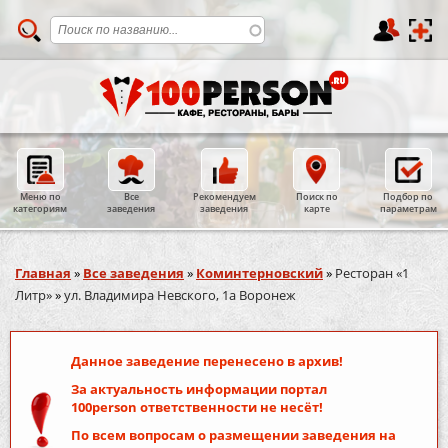
Меню по
Все
Рекомендуем
Поиск по
Подбор по
категориям
заведения
заведения
карте
параметрам
Вы здесь
Главная
»
Все заведения
»
Коминтерновский
»
Ресторан «1
Литр»
»
ул. Владимира Невского, 1а Воронеж
Данное заведение перенесено в архив!
За актуальность информации портал
100person
ответственности не несёт!
По всем вопросам о размещении заведения на