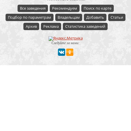
Все заведения
Рекомендуем
Поиск по карте
Подбор по параметрам
Владельцам
Добавить
Статьи
Архив
Реклама
Статистика заведений
Следуйте за нами:
Мероприятие
Свадьбы
Корпоратив
Детский праздник
День рождения
Юбилей
Выпускной
Вечеринка
Встреча болельщиков
Деловая встреча
Кейтеринг
Team-building
Конференция, тренинг
Премии, церемонии