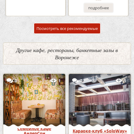
подробнее
подробнее
Посмотреть все рекомендуемые
Другие кафе, рестораны, банкетные залы в
Воронеже
0
1
2
1
Семейное кафе
Караоке-клуб «SoloWay»
АндерСон