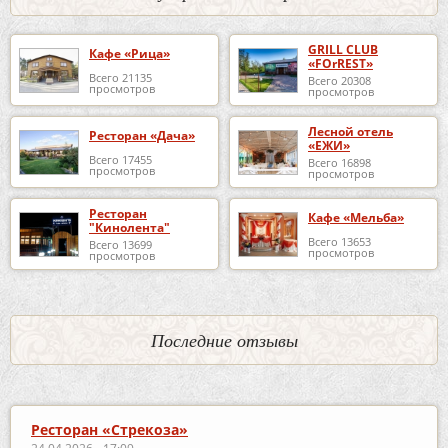
GRILL CLUB
Кафе «Рица»
«FOrREST»
Всего 21135
Всего 20308
просмотров
просмотров
Лесной отель
Ресторан «Дача»
«ЕЖИ»
Всего 17455
Всего 16898
просмотров
просмотров
Ресторан
Кафе «Мельба»
"Кинолента"
Всего 13653
Всего 13699
просмотров
просмотров
Последние отзывы
Ресторан «Стрекоза»