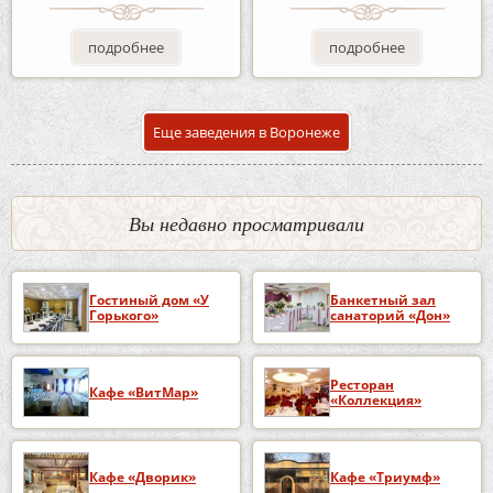
подробнее
подробнее
Еще заведения в Воронеже
Вы недавно просматривали
Гостиный дом «У
Банкетный зал
Горького»
санаторий «Дон»
Ресторан
Кафе «ВитМар»
«Коллекция»
Кафе «Дворик»
Кафе «Триумф»