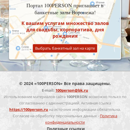
Портал 100PERSON приглашает в
банкетные залы Воронежа!
К вашим услугам множество залов
для свадьбы, корпоратива, дня
рождения
Выбрать банкетный зал на карте
© 2024 «100PERSON» Все права защищены.
E-mail:
100person@bk.ru
Использование материалов сайта
100PERSON
возможно только по
согласованию с администрацией. Активная ссылка
https://100person.ru
на источник информации обязательна.
Согласие на обработку персональных данных -
Политика
конфиденциальности
Полезные ссылки