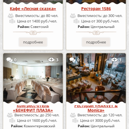
Кафе «Лесная сказка»
Ресторан 1586
Вместимость:
до 80 чел.
Вместимость:
до 300 чел.
Цена
от 1400 руб./чел.
Цена
от 300 руб./чел.
Район:
Советский
Район:
Центральный
подробнее
подробнее
0
3
0
1
Конгресс-отель
Ресторан «HARVEY &
«БЕНЕФИТ ПЛАЗА»
Monica»
Вместимость:
до 250 чел.
Вместимость:
до 120 чел.
Цена
от 1600 руб./чел.
Цена
от 3000 руб./чел.
Район:
Коминтерновский
Район:
Центральный