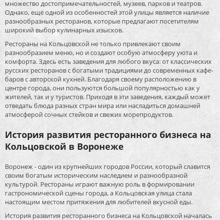
множество достопримечательностей, музеев, парков и театров.
Однако, ещё одной из особенностей этой улицы является наличие
разнообразных ресторанов, которые предлагают посетителям
широкий выбор кулинарных изысков.
Рестораны на Кольцовской не только привлекают своим
разнообразием меню, но и создают особую атмосферу уюта и
комфорта. Здесь есть заведения для любого вкуса: от классических
русских ресторанов с богатыми традициями до современных кафе-
баров с авторской кухней. Благодаря своему расположению в
центре города, они пользуются большой популярностью как у
жителей, так и у туристов. Приходя в эти заведения, каждый может
отведать блюда разных стран мира или насладиться домашней
атмосферой сочных стейков и свежих морепродуктов.
История развития ресторанного бизнеса на
Кольцовской в Воронеже
Воронеж - один из крупнейших городов России, который славится
своим богатым историческим наследием и разнообразной
культурой. Рестораны играют важную роль в формировании
гастрономической сцены города, а Кольцовская улица стала
настоящим местом притяжения для любителей вкусной еды.
История развития ресторанного бизнеса на Кольцовской началась