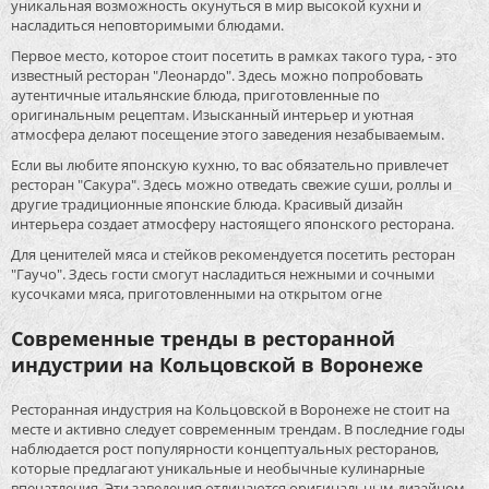
уникальная возможность окунуться в мир высокой кухни и
насладиться неповторимыми блюдами.
Первое место, которое стоит посетить в рамках такого тура, - это
известный ресторан "Леонардо". Здесь можно попробовать
аутентичные итальянские блюда, приготовленные по
оригинальным рецептам. Изысканный интерьер и уютная
атмосфера делают посещение этого заведения незабываемым.
Если вы любите японскую кухню, то вас обязательно привлечет
ресторан "Сакура". Здесь можно отведать свежие суши, роллы и
другие традиционные японские блюда. Красивый дизайн
интерьера создает атмосферу настоящего японского ресторана.
Для ценителей мяса и стейков рекомендуется посетить ресторан
"Гаучо". Здесь гости смогут насладиться нежными и сочными
кусочками мяса, приготовленными на открытом огне
Современные тренды в ресторанной
индустрии на Кольцовской в Воронеже
Ресторанная индустрия на Кольцовской в Воронеже не стоит на
месте и активно следует современным трендам. В последние годы
наблюдается рост популярности концептуальных ресторанов,
которые предлагают уникальные и необычные кулинарные
впечатления. Эти заведения отличаются оригинальным дизайном