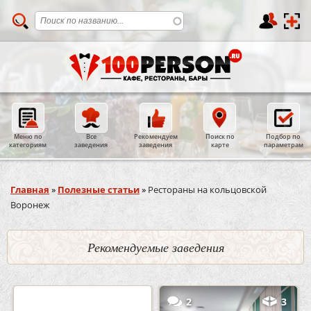
Меню по
Все
Рекомендуем
Поиск по
Подбор по
категориям
заведения
заведения
карте
параметрам
Вы здесь
Главная
»
Полезные статьи
»
Рестораны на кольцовской
Воронеж
Рекомендуемые заведения
0
5
2
3