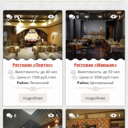
0
5
0
1
Ресторан «Портос»
Ресторан «Маршак»
Вместимость:
до 40 чел.
Вместимость:
до 50 чел.
Цена
от 1500 руб./чел.
Цена
от 3500 руб./чел.
Район:
Ленинский
Район:
Центральный
подробнее
подробнее
0
1
0
1