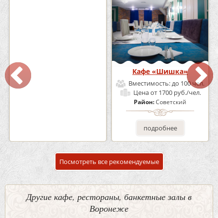
Кафе-Бар Бермуды
Кафе «Шишка»
Вместимость:
до 160 чел.
Вместимость:
до 100 чел.
Цена
от 1200 руб./чел.
Цена
от 1700 руб./чел.
Район:
Советский
Район:
Советский
подробнее
подробнее
Посмотреть все рекомендуемые
Другие кафе, рестораны, банкетные залы в
Воронеже