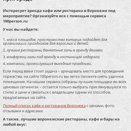
Интересует аренда кафе или ресторана в Воронеже под
мероприятие? Организуйте все с помощью сервиса
100person.ru
У нас вы найдете:
масса площадок, пространство которых подойдет для
организации праздников для взрослых и детей;
лучшие рестораны, банкетные залы в аренду дешево;
конференц-залы под аренду в гостиницах недорого;
компании, организующие выездные праздники.
Если перед вами стоит задача – арендовать место для проведения
торжества, на сайте 100person.ru вы легко сможете снять удачное
помещение. На нашем сервисе собраны лучшие площадки во всех
ценовых сегментах – остается только выбрать приглянувшуюся по
стилю и цене и связаться с владельцем одним из способов,
предлагаемых на сайте.
Полный список кафе и ресторанов Воронежа
с ценами, фото,
отзывами и адресами.
А также, лучшие воронежские рестораны, кафе и бары на
любой вкус: