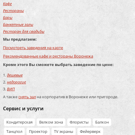
Кафе
Рестораны
Бары
Банкетные залы
Ресторан для свадьбы
Мы предлагаем:
Посмотреть заведения на карте
Рекомендованные кафе и рестораны Воронежа
Кроме этого Вы сможете выбрать заведение по цене:
дешевые
недорогие
ВИП
А также
снять зал
на корпоратив в Воронеже или пригороде.
Сервис и услуги
Кондитерская
Велком зона
Флористы
Балкон
Танцпол
Проектор
TV экраны
Фейерверк