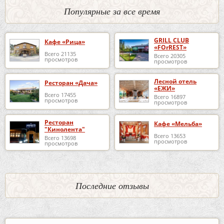
Популярные за все время
GRILL CLUB
Кафе «Рица»
«FOrREST»
Всего 21135
Всего 20305
просмотров
просмотров
Лесной отель
Ресторан «Дача»
«ЕЖИ»
Всего 17455
Всего 16897
просмотров
просмотров
Ресторан
Кафе «Мельба»
"Кинолента"
Всего 13653
Всего 13698
просмотров
просмотров
Последние отзывы