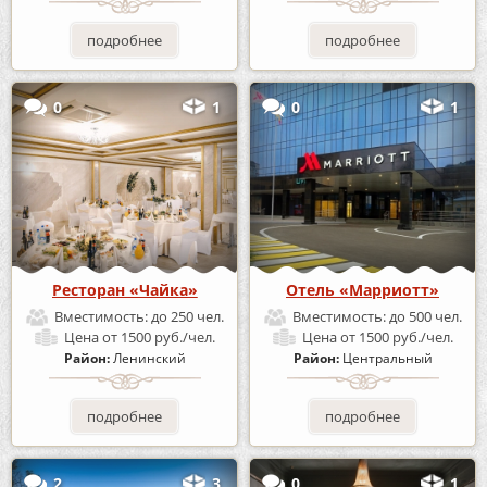
подробнее
подробнее
0
1
0
1
Ресторан «Чайка»
Отель «Марриотт»
Вместимость:
до 250 чел.
Вместимость:
до 500 чел.
Цена
от 1500 руб./чел.
Цена
от 1500 руб./чел.
Район:
Ленинский
Район:
Центральный
подробнее
подробнее
2
3
0
1