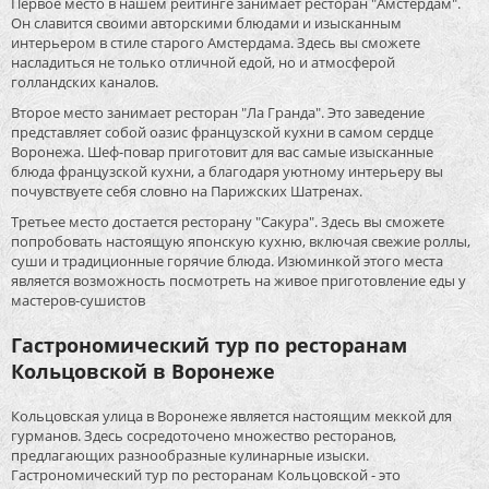
Первое место в нашем рейтинге занимает ресторан "Амстердам".
Он славится своими авторскими блюдами и изысканным
интерьером в стиле старого Амстердама. Здесь вы сможете
насладиться не только отличной едой, но и атмосферой
голландских каналов.
Второе место занимает ресторан "Ла Гранда". Это заведение
представляет собой оазис французской кухни в самом сердце
Воронежа. Шеф-повар приготовит для вас самые изысканные
блюда французской кухни, а благодаря уютному интерьеру вы
почувствуете себя словно на Парижских Шатренах.
Третьее место достается ресторану "Сакура". Здесь вы сможете
попробовать настоящую японскую кухню, включая свежие роллы,
суши и традиционные горячие блюда. Изюминкой этого места
является возможность посмотреть на живое приготовление еды у
мастеров-сушистов
Гастрономический тур по ресторанам
Кольцовской в Воронеже
Кольцовская улица в Воронеже является настоящим меккой для
гурманов. Здесь сосредоточено множество ресторанов,
предлагающих разнообразные кулинарные изыски.
Гастрономический тур по ресторанам Кольцовской - это