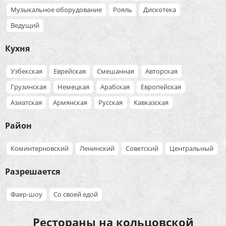
Музыкальное оборудование
Рояль
Дискотека
Ведущий
Кухня
Узбекская
Еврейская
Смешанная
Авторская
Грузинская
Немецкая
Арабская
Европейская
Азиатская
Армянская
Русская
Кавказская
Район
Коминтерновский
Ленинский
Советский
Центральный
Разрешается
Фаер-шоу
Со своей едой
Рестораны на кольцовской