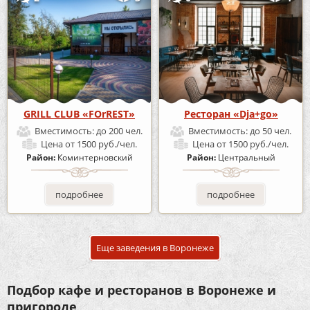
GRILL CLUB «FOrREST»
Ресторан «Dja+go»
Вместимость:
до 200 чел.
Вместимость:
до 50 чел.
Цена
от 1500 руб./чел.
Цена
от 1500 руб./чел.
Район:
Коминтерновский
Район:
Центральный
подробнее
подробнее
Еще заведения в Воронеже
Подбор кафе и ресторанов в Воронеже и
пригороде