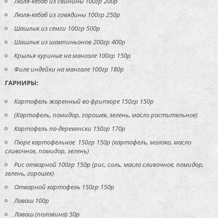
Люля-кебаб из свинины 100гр 200р
Люля-кебаб из говядины 100гр 250р
Шашлык из семги 100гр 500р
Шашлык из шампиньонов 200гр 400р
Крылья куриные на мангале 100гр 150р
Филе индейки на мангале 100гр 180р
ГАРНИРЫ:
Картофель жаренный во фритюре 150гр 150р
(Картофель, помидор, горошек, зелень, масло растительное)
Картофель по-деревенски 150гр 170р
Пюре картофельное 150гр 150р (картофель, молоко, масло
сливочное, помидор, зелень)
Рис отварной 100гр 150р (рис, соль, масло сливочное, помидор,
зелень, горошек)
Отварной картофель 150гр 150р
Лаваш 100р
Лаваш (половина) 50р