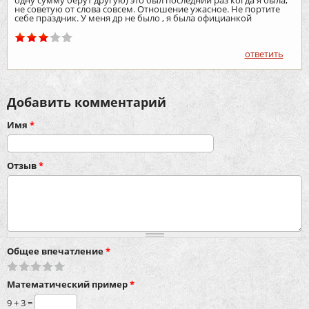
одну сумму берут другую) это был последний раз когда я была,
не советую от слова совсем. Отношение ужасное. Не портите
себе праздник. У меня др не было , я была официанкой
ответить
Добавить комментарий
Имя
*
Отзыв
*
Общее впечатление
*
Математический пример
*
9 + 3 =