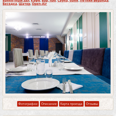
Банкетный зал
,
Кафе
,
Бар, паб
,
Сауна, баня
,
Летняя веранда
,
Беседка
,
Шатер
,
Open-Air
Фотографии
Описание
Карта проезда
Отзывы