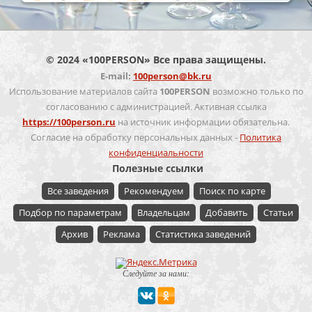
© 2024 «100PERSON» Все права защищены.
E-mail:
100person@bk.ru
Использование материалов сайта
100PERSON
возможно только по
согласованию с администрацией. Активная ссылка
https://100person.ru
на источник информации обязательна.
Согласие на обработку персональных данных -
Политика
конфиденциальности
Полезные ссылки
Все заведения
Рекомендуем
Поиск по карте
Подбор по параметрам
Владельцам
Добавить
Статьи
Архив
Реклама
Статистика заведений
Следуйте за нами: