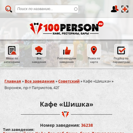
Меню по
Все
Рекомендуем
Поиск по
Подбор по
категориям
заведения
заведения
карте
параметрам
Вы здесь
Главная
»
Все заведения
»
Советский
»
Кафе «Шишка»
»
Воронеж, пр-т Патриотов, 42Г
Кафе «Шишка»
Номер заведения:
36238
Тип заведения: