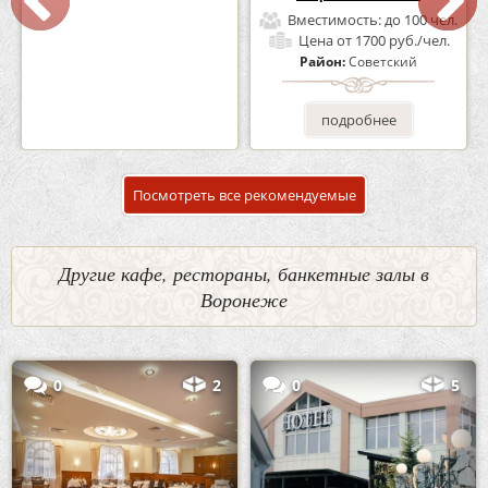
Вместимость:
до 160 чел.
Вместимость:
до 100 чел.
Цена
от 1200 руб./чел.
Цена
от 1700 руб./чел.
Район:
Советский
Район:
Советский
подробнее
подробнее
Посмотреть все рекомендуемые
Другие кафе, рестораны, банкетные залы в
Воронеже
0
2
0
5