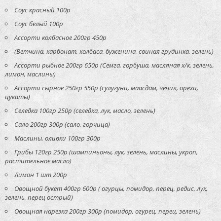
Соус красный 100р
Соус белый 100р
Ассорти колбасное 200гр 450р
(Ветчина, карбонат, колбаса, буженина, свиная грудинка, зелень)
Ассорти рыбное 200гр 650р (Семга, горбуша, масляная х/к, зелень,
лимон, маслины)
Ассорти сырное 250гр 550р (сулугуни, маасдам, чечил, орехи,
цукаты)
Селедка 100гр 250р (селедка, лук, масло, зелень)
Сало 200гр 300р (сало, горчица)
Маслины, оливки 100гр 300р
Грибы 120гр 250р (шампиньоны, лук, зелень, маслины, укроп,
растительное масло)
Лимон 1 шт 200р
Овощной букет 400гр 600р ( огурцы, помидор, перец, редис, лук,
зелень, перец острый)
Овощная нарезка 200гр 300р (помидор, огурец, перец, зелень)