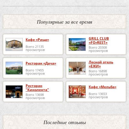
Популярные за все время
GRILL CLUB
Кафе «Рица»
«FOrREST»
Всего 21135
Всего 20308
просмотров
просмотров
Лесной отель
Ресторан «Дача»
«ЕЖИ»
Всего 17455
Всего 16898
просмотров
просмотров
Ресторан
Кафе «Мельба»
"Кинолента"
Всего 13653
Всего 13698
просмотров
просмотров
Последние отзывы