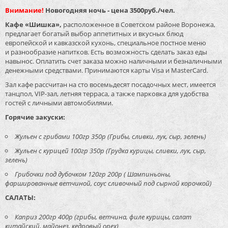
Внимание!
Новогодняя ночь - цена 3500руб./чел.
Кафе «Шишка»,
расположенное в Советском районе Воронежа,
предлагает богатый выбор аппетитных и вкусных блюд
европейской и кавказской кухонь, специальное постное меню
и разнообразие напитков. Есть возможность сделать заказ еды
навынос. Оплатить счет заказа можно наличными и безналичными
денежными средствами. Принимаются карты Visa и MasterCard.
Зал кафе рассчитан на сто восемьдесят посадочных мест, имеется
танцпол, VIP-зал, летняя терраса, а также парковка для удобства
гостей с личными автомобилями.
Горячие закуски:
Жульен с грибами 100гр 350р (Грибы, сливки, лук, сыр, зелень)
Жульен с курицей 100гр 350р (Грудка курицы, сливки, лук, сыр,
зелень)
Грибочки под дубочком 120гр 200р ( Шампиньоны,
фаршированные ветчиной, соус сливочный под сырной корочкой)
САЛАТЫ:
Каприз 200гр 400р (грибы, ветчина, филе курицы, салат
китайский, майонез, кедровый орех)