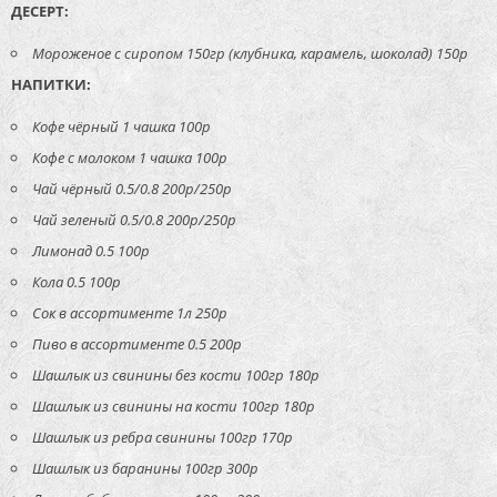
ДЕСЕРТ:
Мороженое с сиропом 150гр (клубника, карамель, шоколад) 150р
НАПИТКИ:
Кофе чёрный 1 чашка 100р
Кофе с молоком 1 чашка 100р
Чай чёрный 0.5/0.8 200р/250р
Чай зеленый 0.5/0.8 200р/250р
Лимонад 0.5 100р
Кола 0.5 100р
Сок в ассортименте 1л 250р
Пиво в ассортименте 0.5 200р
Шашлык из свинины без кости 100гр 180р
Шашлык из свинины на кости 100гр 180р
Шашлык из ребра свинины 100гр 170р
Шашлык из баранины 100гр 300р