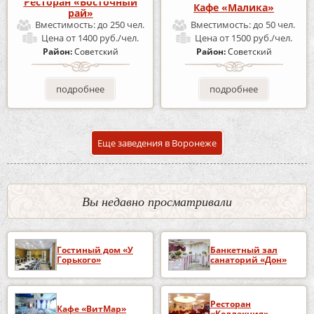
Ресторан «Восточный
Кафе «Малика»
рай»
Вместимость:
до 250 чел.
Вместимость:
до 50 чел.
Цена
от 1400 руб./чел.
Цена
от 1500 руб./чел.
Район:
Советский
Район:
Советский
подробнее
подробнее
Еще заведения в Воронеже
Вы недавно просматривали
Гостиный дом «У
Банкетный зал
Горького»
санаторий «Дон»
Ресторан
Кафе «ВитМар»
«Коллекция»