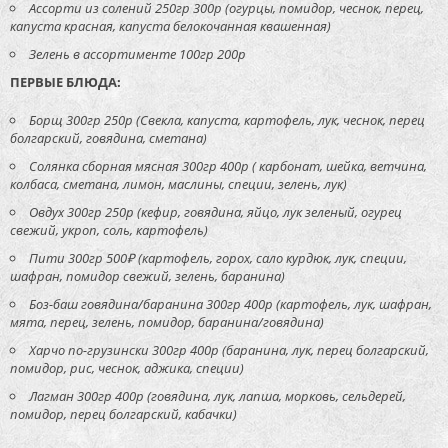
Ассорти из солений 250гр 300р (огурцы, помидор, чеснок, перец,
капуста красная, капуста белокочанная квашенная)
Зелень в ассортименте 100гр 200р
ПЕРВЫЕ БЛЮДА:
Борщ 300гр 250р (Свекла, капуста, картофель, лук, чеснок, перец
болгарский, говядина, сметана)
Солянка сборная мясная 300гр 400р ( карбонат, шейка, ветчина,
колбаса, сметана, лимон, маслины, специи, зелень, лук)
Овдух 300гр 250р (кефир, говядина, яйцо, лук зеленый, огурец
свежий, укроп, соль, картофель)
Пити 300гр 500₽ (картофель, горох, сало курдюк, лук, специи,
шафран, помидор свежий, зелень, баранина)
Боз-баш говядина/баранина 300гр 400р (картофель, лук, шафран,
мята, перец, зелень, помидор, баранина/говядина)
Харчо по-грузински 300гр 400р (баранина, лук, перец болгарский,
помидор, рис, чеснок, аджика, специи)
Лагман 300гр 400р (говядина, лук, лапша, морковь, сельдерей,
помидор, перец болгарский, кабачки)