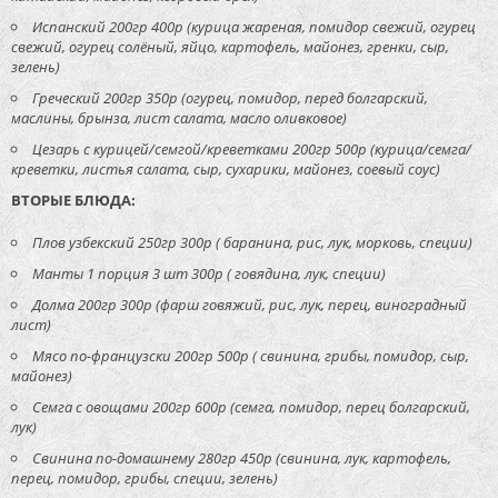
Испанский 200гр 400р (курица жареная, помидор свежий, огурец
свежий, огурец солёный, яйцо, картофель, майонез, гренки, сыр,
зелень)
Греческий 200гр 350р (огурец, помидор, перед болгарский,
маслины, брынза, лист салата, масло оливковое)
Цезарь с курицей/семгой/креветками 200гр 500р (курица/семга/
креветки, листья салата, сыр, сухарики, майонез, соевый соус)
ВТОРЫЕ БЛЮДА:
Плов узбекский 250гр 300р ( баранина, рис, лук, морковь, специи)
Манты 1 порция 3 шт 300р ( говядина, лук, специи)
Долма 200гр 300р (фарш говяжий, рис, лук, перец, виноградный
лист)
Мясо по-французски 200гр 500р ( свинина, грибы, помидор, сыр,
майонез)
Семга с овощами 200гр 600р (семга, помидор, перец болгарский,
лук)
Свинина по-домашнему 280гр 450р (свинина, лук, картофель,
перец, помидор, грибы, специи, зелень)