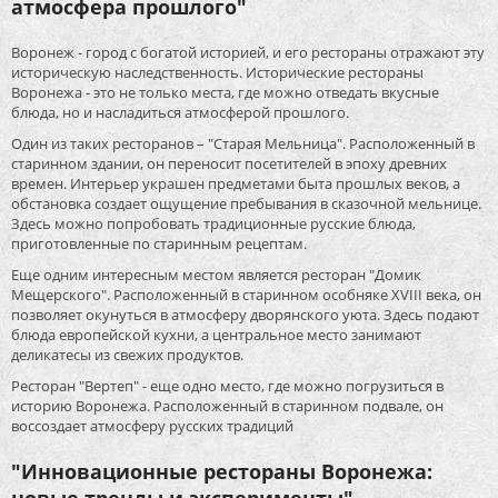
атмосфера прошлого"
Воронеж - город с богатой историей, и его рестораны отражают эту
историческую наследственность. Исторические рестораны
Воронежа - это не только места, где можно отведать вкусные
блюда, но и насладиться атмосферой прошлого.
Один из таких ресторанов – "Старая Мельница". Расположенный в
старинном здании, он переносит посетителей в эпоху древних
времен. Интерьер украшен предметами быта прошлых веков, а
обстановка создает ощущение пребывания в сказочной мельнице.
Здесь можно попробовать традиционные русские блюда,
приготовленные по старинным рецептам.
Еще одним интересным местом является ресторан "Домик
Мещерского". Расположенный в старинном особняке XVIII века, он
позволяет окунуться в атмосферу дворянского уюта. Здесь подают
блюда европейской кухни, а центральное место занимают
деликатесы из свежих продуктов.
Ресторан "Вертеп" - еще одно место, где можно погрузиться в
историю Воронежа. Расположенный в старинном подвале, он
воссоздает атмосферу русских традиций
"Инновационные рестораны Воронежа: