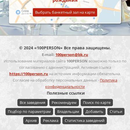
рождения
Выбрать банкетный зал на карте
© 2024 «100PERSON» Все права защищены.
E-mail:
100person@bk.ru
Использование материалов сайта
100PERSON
возможно только по
согласованию с администрацией. Активная ссылка
https://100person.ru
на источник информации обязательна.
Согласие на обработку персональных данных -
Политика
конфиденциальности
Полезные ссылки
Все заведения
Рекомендуем
Поиск по карте
Подбор по параметрам
Владельцам
Добавить
Статьи
Архив
Реклама
Статистика заведений