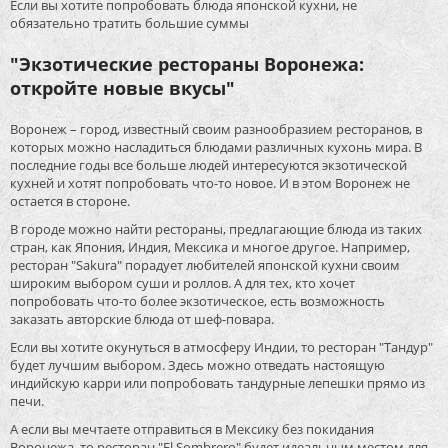
Если вы хотите попробовать блюда японской кухни, не
обязательно тратить большие суммы
"Экзотические рестораны Воронежа:
откройте новые вкусы"
Воронеж – город, известный своим разнообразием ресторанов, в
которых можно насладиться блюдами различных кухонь мира. В
последние годы все больше людей интересуются экзотической
кухней и хотят попробовать что-то новое. И в этом Воронеж не
остается в стороне.
В городе можно найти рестораны, предлагающие блюда из таких
стран, как Япония, Индия, Мексика и многое другое. Например,
ресторан "Sakura" порадует любителей японской кухни своим
широким выбором суши и роллов. А для тех, кто хочет
попробовать что-то более экзотическое, есть возможность
заказать авторские блюда от шеф-повара.
Если вы хотите окунуться в атмосферу Индии, то ресторан "Тандур"
будет лучшим выбором. Здесь можно отведать настоящую
индийскую карри или попробовать тандурные лепешки прямо из
печи.
А если вы мечтаете отправиться в Мексику без покидания
Воронежа, то ресторан "El Sombrero" будет идеальным местом для