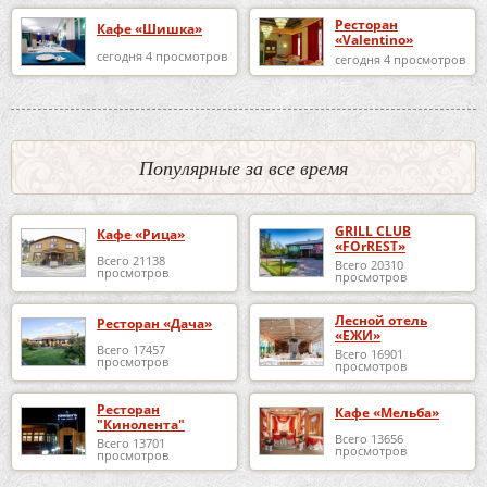
Ресторан
Кафе «Шишка»
«Valentino»
сегодня 4 просмотров
сегодня 4 просмотров
Популярные за все время
GRILL CLUB
Кафе «Рица»
«FOrREST»
Всего 21138
Всего 20310
просмотров
просмотров
Лесной отель
Ресторан «Дача»
«ЕЖИ»
Всего 17457
Всего 16901
просмотров
просмотров
Ресторан
Кафе «Мельба»
"Кинолента"
Всего 13656
Всего 13701
просмотров
просмотров