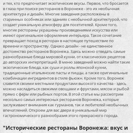
и тех, кто предпочитает экзотические вкусы. Первое, что бросается
в глаза при поиске ресторанов в Воронеже - это их необычная
архитектура и дизайн. Многие заведения расположены в
старинных особняках или зданиях с необычной архитектурой, что
создает уникальную атмосферу для посетителей. Кроме того,
многие рестораны украшены произведениями искусства или
имеют оригинальное оформление интерьера. Такое сочетание
превращает поход в ресторан в настоящее путешествие по
времени и пространству. Однако дизайн - не единственное
достоинство ресторанов Воронежа. Здесь можно отведать самые
разнообразные блюда мировой кухни, от классических рецептов
до авторских интерпретаций. В меню заведений можно найти такие
экзотические блюда, как суши и роллы японской кухни,
традиционные итальянские пасты и пиццы, а также оригинальные
комбинации ингредиентов в стиле фьюжн. Кроме того, Воронеж
славится своими местными продуктами высокого качества - здесь
можно насладиться свежими овощами и фруктами, мясом и рыбой
прямо с ферм или рыбных портов. В этой статье мы рассмотрим
несколько самых интересных ресторанов Воронежа, которые
заслуживают внимания как гурманов, так и любителей необычных
впечатлений. Откроем для вас двери в уникальный мир
гастрономического разнообразия этого прекрасного города.
"Исторические рестораны Воронежа: вкус и