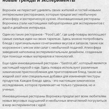
новые тренды и эксперименты"
Воронеж не перестает удивлять своих жителей и гостей новыми
интересными ресторанами, которые предлагают необычную
атмосферу и эзотерическую кухню. Инновационные рестораны
Воронежа стали настоящими лабораториями для экспериментов с
едой и дизайном интерьера.
Один из таких ресторанов - "Food Lab", где шеф-повары воплощают
самые смелые идеи на своих тарелках. Здесь можно попробовать
блюда с оригинальными сочетаниями вкусов и запахов, такие как
мороженое с мясом или салат с необычной подачей. Атмосфера
заведения наполнена экспериментальным дизайном, созданным
при помощи новых материалов и технологий.
Еще один инновационный ресторан - "GastroLab", который является
настоящей наукой о еде. Здесь повара используют различные
химические приспособления для приготовления блюд, такие как
жидкий азот или специальные добавки для изменения текстуры
продуктов. Каждое блюдо здесь - это настоящее химическое
исследование, которое привлекает не только гурманов, но и
ученых.
Инновационные рестораны Воронежа предлагают всем любителям
новых вкусовых ощущений и необычных впечатлений погрузиться
в мир экспериментов с едой