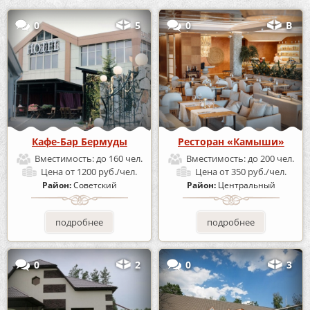
0
5
0
В
Кафе-Бар Бермуды
Ресторан «Камыши»
Вместимость:
до 160 чел.
Вместимость:
до 200 чел.
Цена
от 1200 руб./чел.
Цена
от 350 руб./чел.
Район:
Советский
Район:
Центральный
подробнее
подробнее
0
2
0
3