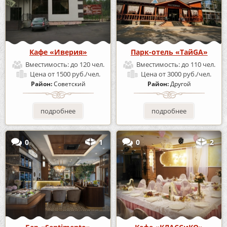
Кафе «Иверия»
Парк-отель «ТайGA»
Вместимость:
до 120 чел.
Вместимость:
до 110 чел.
Цена
от 1500 руб./чел.
Цена
от 3000 руб./чел.
Район:
Советский
Район:
Другой
подробнее
подробнее
0
1
0
2