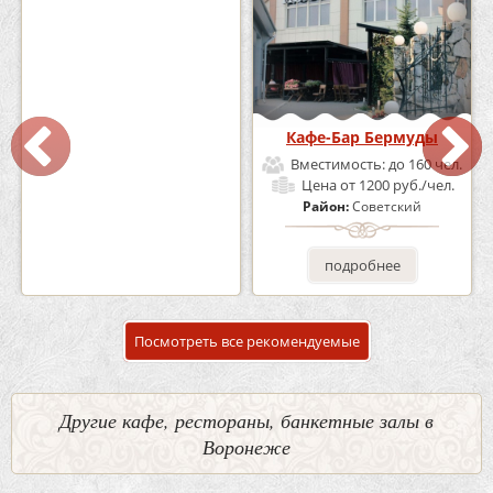
Кафе «Шишка»
Кафе-Бар Бермуды
Вместимость:
до 100 чел.
Вместимость:
до 160 чел.
Цена
от 1700 руб./чел.
Цена
от 1200 руб./чел.
Район:
Советский
Район:
Советский
подробнее
подробнее
Посмотреть все рекомендуемые
Другие кафе, рестораны, банкетные залы в
Воронеже