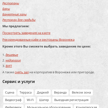
Рестораны
Бары
Банкетные залы
Ресторан для свадьбы
Мы предлагаем:
Посмотреть заведения на карте
Рекомендованные кафе и рестораны Воронежа
Кроме этого Вы сможете выбрать заведение по цене:
дешевые
недорогие
ВИП
А также
снять зал
на корпоратив в Воронеже или пригороде.
Сервис и услуги
Сцена
Терраса
Диджей
Веранда
Велком зона
Видеограф
Wi-Fi
Шатер
Выездная регистрация
Фейерверк
Музыкальное оборудование
Кондитерская