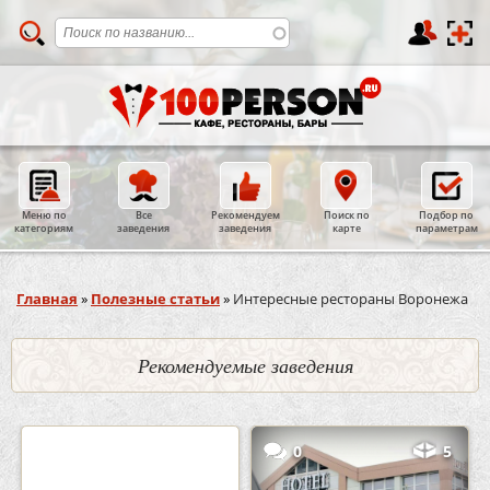
Меню по
Все
Рекомендуем
Поиск по
Подбор по
категориям
заведения
заведения
карте
параметрам
Вы здесь
Главная
»
Полезные статьи
»
Интересные рестораны Воронежа
Рекомендуемые заведения
2
3
0
5