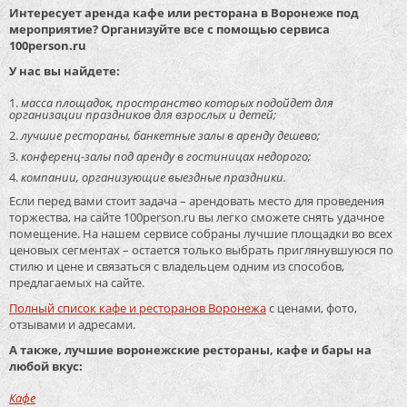
Интересует аренда кафе или ресторана в Воронеже под
мероприятие? Организуйте все с помощью сервиса
100person.ru
У нас вы найдете:
масса площадок, пространство которых подойдет для
организации праздников для взрослых и детей;
лучшие рестораны, банкетные залы в аренду дешево;
конференц-залы под аренду в гостиницах недорого;
компании, организующие выездные праздники.
Если перед вами стоит задача – арендовать место для проведения
торжества, на сайте 100person.ru вы легко сможете снять удачное
помещение. На нашем сервисе собраны лучшие площадки во всех
ценовых сегментах – остается только выбрать приглянувшуюся по
стилю и цене и связаться с владельцем одним из способов,
предлагаемых на сайте.
Полный список кафе и ресторанов Воронежа
с ценами, фото,
отзывами и адресами.
А также, лучшие воронежские рестораны, кафе и бары на
любой вкус:
Кафе