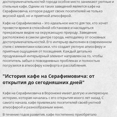
достопримечательностей города особое место занимают уютные и
стильные кафе. Одним из таких заведений является кафе на
Серафимовича, которое радует своих посетителей не только
вкусной едой, но и приятной атмосферой.
Кафе на Серафимовича – это идеальное место для тех, кто хочет
провести время в спокойной обстановке и насладиться
прекрасным видом на окружающую природу. Заведение
расположено в самом центре города, неподалеку от основных
достопримечательностей. Его интерьер выполнен в современном
стиле с элементами классики, что создает уютную атмосферу и
приятные ощущения от посещения. Каждый детально
продуманный интерьерный элемент направлен на то, чтобы
посетитель забыл о повседневных проблемах и полностью
погрузился в атмосферу комфорта и расслабления.
"История кафе на Серафимовича: от
открытия до сегодняшних дней"
Кафе на Серафимовича в Воронеже имеет долгую и интересную
историю, которая началась с его открытия много лет назад. С
самого начала, кафе привлекало посетителей своей уютной
атмосферой и разнообразным меню.
В течение годов развития, кафе постепенно приобретало