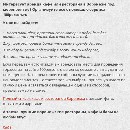
Интересует аренда кафе или ресторана в Воронеже под
мероприятие? Организуйте все с помощью сервиса
100person.ru
У нас вы найдете:
масса площадок, пространство которых подойдет для
организации праздников для взрослых и детей;
лучшие рестораны, банкетные залы в аренду дешево;
конференц-залы под аренду в гостиницах недорого;
компании, организующие выездные праздники.
Если перед вами стоит задача – арендовать место для проведения
торжества, на сайте 100person.ru вы легко сможете снять удачное
помещение. На нашем сервисе собраны лучшие площадки во всех
ценовых сегментах – остается только выбрать приглянувшуюся по
стилю и цене и связаться с владельцем одним из способов,
предлагаемых на сайте.
Полный список кафе и ресторанов Воронежа
с ценами, фото,
отзывами и адресами.
А также, лучшие воронежские рестораны, кафе и бары на
любой вкус:
Кафе