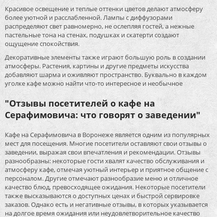
Красивое освещение и теплые оттенки цветов делают атмосферу
более уютной и расслабленной. Лампы с диффузорами
распределяют свет равномерно, не ослепляя гостей, а нежные
пастельные тона на стенах, подушках и скатерти создают
ощущение спокойствия.
Декоративные элементы также играют большую роль в создании
атмосферы. Растения, картины и другие предметы искусства
добавляют шарма и оживляют пространство. Буквально в каждом
уголке кафе можно найти что-то интересное и необычное
"Отзывы посетителей о кафе на
Серафимовича: что говорят о заведении"
Кафе на Серафимовича в Воронеже является одним из популярных
мест для посещения. Многие посетители оставляют свои отзывы о
заведении, выражая свои впечатления и рекомендации. Отзывы
разнообразны: некоторые гости хвалят качество обслуживания и
атмосферу кафе, отмечая уютный интерьер и приятное общение с
персоналом. Другие отмечают разнообразие меню и отличное
качество блюд, превосходящее ожидания. Некоторые посетители
также высказываются о доступных ценах и быстрой сервировке
заказов. Однако есть и негативные отзывы, в которых указывается
на долгое время ожидания или неудовлетворительное качество