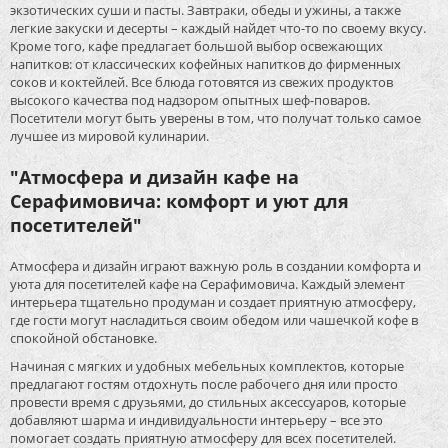
экзотических суши и пасты. Завтраки, обеды и ужины, а также
легкие закуски и десерты – каждый найдет что-то по своему вкусу.
Кроме того, кафе предлагает большой выбор освежающих
напитков: от классических кофейных напитков до фирменных
соков и коктейлей. Все блюда готовятся из свежих продуктов
высокого качества под надзором опытных шеф-поваров.
Посетители могут быть уверены в том, что получат только самое
лучшее из мировой кулинарии.
"Атмосфера и дизайн кафе на
Серафимовича: комфорт и уют для
посетителей"
Атмосфера и дизайн играют важную роль в создании комфорта и
уюта для посетителей кафе на Серафимовича. Каждый элемент
интерьера тщательно продуман и создает приятную атмосферу,
где гости могут насладиться своим обедом или чашечкой кофе в
спокойной обстановке.
Начиная с мягких и удобных мебельных комплектов, которые
предлагают гостям отдохнуть после рабочего дня или просто
провести время с друзьями, до стильных аксессуаров, которые
добавляют шарма и индивидуальности интерьеру – все это
помогает создать приятную атмосферу для всех посетителей.