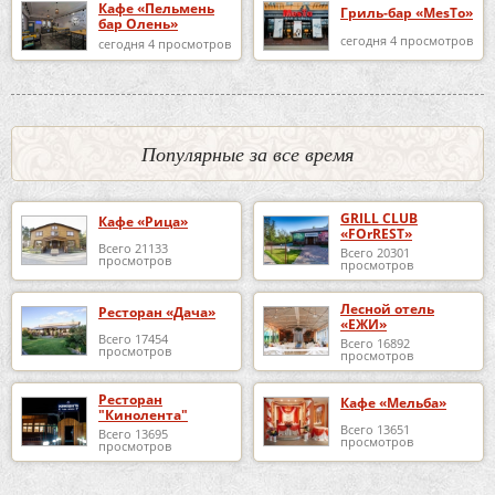
Кафе «Пельмень
Гриль-бар «MesTo»
бар Олень»
сегодня 4 просмотров
сегодня 4 просмотров
Популярные за все время
GRILL CLUB
Кафе «Рица»
«FOrREST»
Всего 21133
Всего 20301
просмотров
просмотров
Лесной отель
Ресторан «Дача»
«ЕЖИ»
Всего 17454
Всего 16892
просмотров
просмотров
Ресторан
Кафе «Мельба»
"Кинолента"
Всего 13651
Всего 13695
просмотров
просмотров