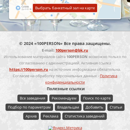
Выбрать банкетный зал на карте
© 2024 «100PERSON» Все права защищены.
E-mail:
100person@bk.ru
Использование материалов сайта
100PERSON
возможно только по
согласованию с администрацией. Активная ссылка
https://100person.ru
на источник информации обязательна.
Согласие на обработку персональных данных -
Политика
конфиденциальности
Полезные ссылки
Все заведения
Рекомендуем
Поиск по карте
Подбор по параметрам
Владельцам
Добавить
Статьи
Архив
Реклама
Статистика заведений