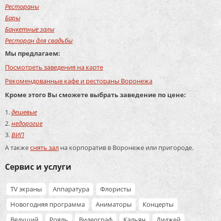
Рестораны
Бары
Банкетные залы
Ресторан для свадьбы
Мы предлагаем:
Посмотреть заведения на карте
Рекомендованные кафе и рестораны Воронежа
Кроме этого Вы сможете выбрать заведение по цене:
дешевые
недорогие
ВИП
А также
снять зал
на корпоратив в Воронеже или пригороде.
Сервис и услуги
TV экраны
Аппаратура
Флористы
Новогодняя программа
Аниматоры
Концерты
Ведущий
Рояль
Видеограф
Кальян
Диджей