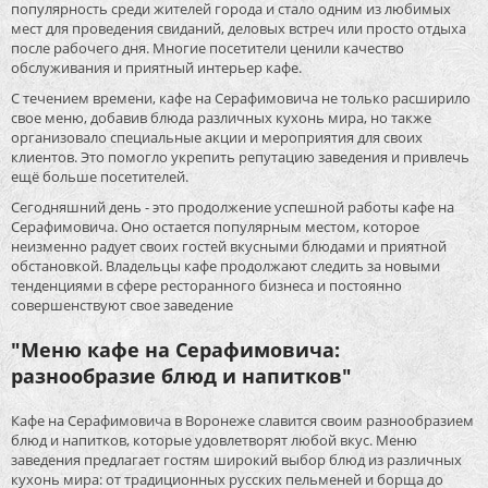
популярность среди жителей города и стало одним из любимых
мест для проведения свиданий, деловых встреч или просто отдыха
после рабочего дня. Многие посетители ценили качество
обслуживания и приятный интерьер кафе.
С течением времени, кафе на Серафимовича не только расширило
свое меню, добавив блюда различных кухонь мира, но также
организовало специальные акции и мероприятия для своих
клиентов. Это помогло укрепить репутацию заведения и привлечь
ещё больше посетителей.
Сегодняшний день - это продолжение успешной работы кафе на
Серафимовича. Оно остается популярным местом, которое
неизменно радует своих гостей вкусными блюдами и приятной
обстановкой. Владельцы кафе продолжают следить за новыми
тенденциями в сфере ресторанного бизнеса и постоянно
совершенствуют свое заведение
"Меню кафе на Серафимовича:
разнообразие блюд и напитков"
Кафе на Серафимовича в Воронеже славится своим разнообразием
блюд и напитков, которые удовлетворят любой вкус. Меню
заведения предлагает гостям широкий выбор блюд из различных
кухонь мира: от традиционных русских пельменей и борща до