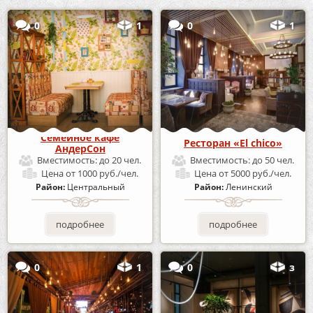
0
1
0
1
Семейное кафе
Ресторан «El chico»
АндерСон
Вместимость:
до 20 чел.
Вместимость:
до 50 чел.
Цена
от 1000 руб./чел.
Цена
от 5000 руб./чел.
Район:
Центральный
Район:
Ленинский
подробнее
подробнее
0
1
0
з