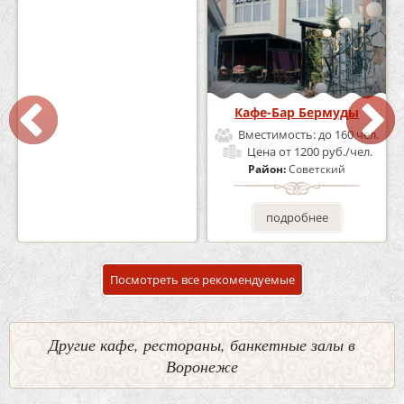
Кафе «Шишка»
Кафе-Бар Бермуды
Вместимость:
до 100 чел.
Вместимость:
до 160 чел.
Цена
от 1700 руб./чел.
Цена
от 1200 руб./чел.
Район:
Советский
Район:
Советский
подробнее
подробнее
Посмотреть все рекомендуемые
Другие кафе, рестораны, банкетные залы в
Воронеже