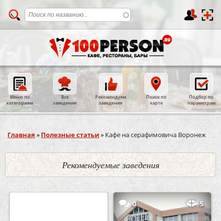
Меню по
Все
Рекомендуем
Поиск по
Подбор по
категориям
заведения
заведения
карте
параметрам
Вы здесь
Главная
»
Полезные статьи
»
Кафе на серафимовича Воронеж
Рекомендуемые заведения
2
3
0
5