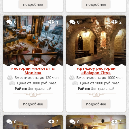
подробнее
подробнее
0
1
0
2
Ресторан «HARVEY &
Арт-шоу ресторан
Monica»
«Balagan City»
Вместимость:
до 120 чел.
Вместимость:
до 1000 чел.
Цена
от 3000 руб./чел.
Цена
от 1000 руб./чел.
Район:
Центральный
Район:
Центральный
подробнее
подробнее
0
2
0
2