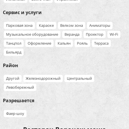
Сервис и услуги
Парковая зона
Караоке
Велком зона
Аниматоры
Музыкальное оборудование
Веранда
Проектор
Wi-Fi
Танцпол
Оформление
Кальян
Рояль
Терраса
Бильярд
Район
Другой
Железнодорожный
Центральный
Левобережный
Разрешается
Фаер-шоу