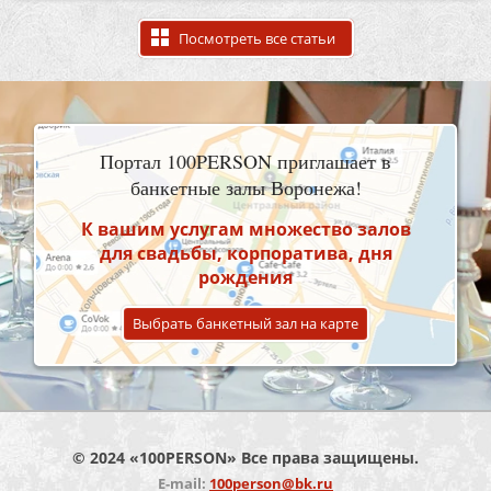
Посмотреть все статьи
Портал 100PERSON приглашает в
банкетные залы Воронежа!
К вашим услугам множество залов
для свадьбы, корпоратива, дня
рождения
Выбрать банкетный зал на карте
© 2024 «100PERSON» Все права защищены.
E-mail:
100person@bk.ru