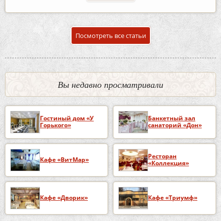
Посмотреть все статьи
Вы недавно просматривали
Гостиный дом «У
Банкетный зал
Горького»
санаторий «Дон»
Ресторан
Кафе «ВитМар»
«Коллекция»
Кафе «Дворик»
Кафе «Триумф»