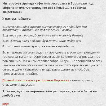
Интересует аренда кафе или ресторана в Воронеже под
мероприятие? Организуйте все с помощью сервиса
100person.ru
У нас вы найдете:
масса площадок, пространство которых подойдет для
организации праздников для взрослых и детей;
лучшие рестораны, банкетные залы в аренду дешево;
конференц-залы под аренду в гостиницах недорого;
компании, организующие выездные праздники.
Если перед вами стоит задача – арендовать место для проведения
торжества, на сайте 100person.ru вы легко сможете снять удачное
помещение. На нашем сервисе собраны лучшие площадки во всех
ценовых сегментах – остается только выбрать приглянувшуюся по
стилю и цене и связаться с владельцем одним из способов,
предлагаемых на сайте.
Полный список кафе и ресторанов Воронежа
с ценами, фото,
отзывами и адресами.
А также, лучшие воронежские рестораны, кафе и бары на
любой вкус:
Кафе