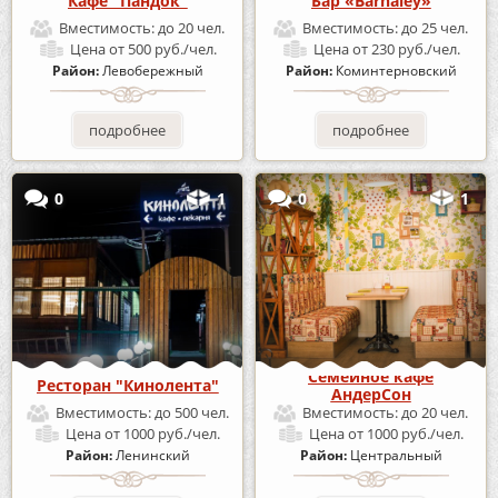
Кафе "Пандок"
Бар «Barnaley»
Вместимость:
до 20 чел.
Вместимость:
до 25 чел.
Цена
от 500 руб./чел.
Цена
от 230 руб./чел.
Район:
Левобережный
Район:
Коминтерновский
подробнее
подробнее
0
1
0
1
Семейное кафе
Ресторан "Кинолента"
АндерСон
Вместимость:
до 500 чел.
Вместимость:
до 20 чел.
Цена
от 1000 руб./чел.
Цена
от 1000 руб./чел.
Район:
Ленинский
Район:
Центральный