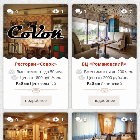
0
1
1
7
Ресторан «Совок»
БЦ «Романовский»
Вместимость:
до 50 чел.
Вместимость:
до 200 чел.
Цена
от 800 руб./чел.
Цена
от 2000 руб./чел.
Район:
Центральный
Район:
Ленинский
подробнее
подробнее
0
1
0
5