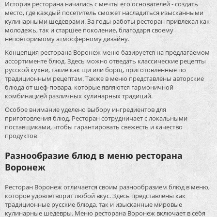
История ресторана началась с мечты его основателей - создать
место, где каждый посетитель сможет насладиться изысканными
кулинарными шедеврами. За годы работы ресторан привлекал как
молодежь, так и старшее поколение, благодаря своему
неповторимому атмосферному дизайну.
Концепция ресторана Воронеж меню базируется на предлагаемом
ассортименте блюд. Здесь можно отведать классические рецепты
русской кухни, такие как щи или борщ, приготовленные по
традиционным рецептам. Также в меню представлены авторские
блюда от шеф-повара, которые являются гармоничной
комбинацией различных кулинарных традиций.
Особое внимание уделено выбору ингредиентов для
приготовления блюд. Ресторан сотрудничает с локальными
поставщиками, чтобы гарантировать свежесть и качество
продуктов
Разнообразие блюд в меню ресторана
Воронеж
Ресторан Воронеж отличается своим разнообразием блюд в меню,
которое удовлетворит любой вкус. Здесь представлены как
традиционные русские блюда, так и изысканные мировые
кулинарные шедевры. Меню ресторана Воронеж включает в себя