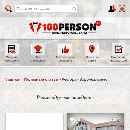
Меню по
Все
Рекомендуем
Поиск по
Подбор по
категориям
заведения
заведения
карте
параметрам
Вы здесь
Главная
»
Полезные статьи
»
Ресторан Воронеж меню
Рекомендуемые заведения
2
3
0
5