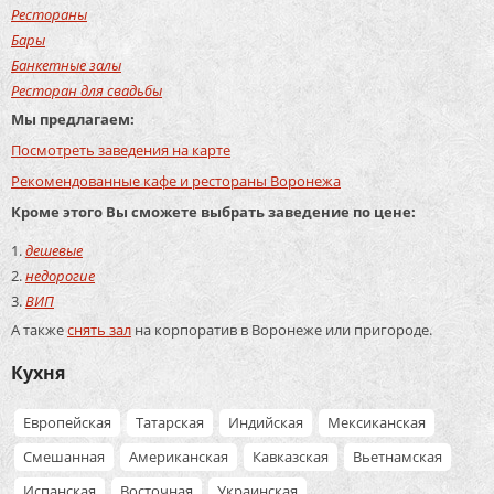
Рестораны
Бары
Банкетные залы
Ресторан для свадьбы
Мы предлагаем:
Посмотреть заведения на карте
Рекомендованные кафе и рестораны Воронежа
Кроме этого Вы сможете выбрать заведение по цене:
дешевые
недорогие
ВИП
А также
снять зал
на корпоратив в Воронеже или пригороде.
Кухня
Европейская
Татарская
Индийская
Мексиканская
Смешанная
Американская
Кавказская
Вьетнамская
Испанская
Восточная
Украинская