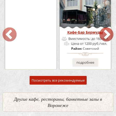
Кафе «Шишка»
Кафе-Бар Бермуды
Вместимость:
до 100 чел.
Вместимость:
до 160 чел.
Цена
от 1700 руб./чел.
Цена
от 1200 руб./чел.
Район:
Советский
Район:
Советский
подробнее
подробнее
Посмотреть все рекомендуемые
Другие кафе, рестораны, банкетные залы в
Воронеже