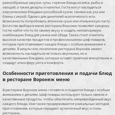
разнообразные закуски, супы, горячие блюда из мяса, рыбы и
овощей, а также десерты и напитки. Гости могут насладиться
классическими блюдами российской кухни, такими как уха или
блины с икрой. Однако для ценителей экзотического есть
возможность попробовать японские суши или итальянскую пасту.
Богатство выбора в меню ресторана Воронеж позволяет каждому
гостю найти что-то по своему вкусу и создать неповторимую
комбинацию блюд для ужина или обеда. Также стоит отметить
высокое качество продуктов и профессионализм шеф-поваров,
которые приготавливают каждое блюдо с особым вниманием к
деталям. В результате, посетители ресторана Воронеж имеют
возможность насладиться не только вкусными, но и
качественными блюдами, которые оставят приятное впечатление и
создадут атмосферу уюта и комфорта.
Особенности приготовления и подачи блюд
в ресторане Воронеж меню
В ресторане Воронеж меню готовятся и подаются блюда с особым
вниманием к деталям. Шеф-повары используют только свежие и
качественные продукты, чтобы обеспечить непревзойденный вкус
каждого блюда. Они также придерживаются уникальных методов
приготовления, которые передают аутентичный вкус и стиль
ресторана.