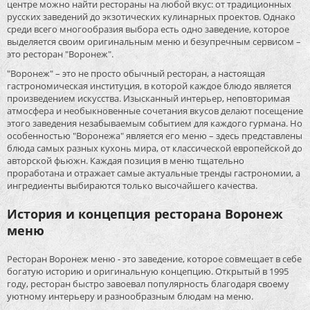
центре можно найти рестораны на любой вкус: от традиционных
русских заведений до экзотических кулинарных проектов. Однако
среди всего многообразия выбора есть одно заведение, которое
выделяется своим оригинальным меню и безупречным сервисом –
это ресторан "Воронеж".
"Воронеж" – это не просто обычный ресторан, а настоящая
гастрономическая институция, в которой каждое блюдо является
произведением искусства. Изысканный интерьер, неповторимая
атмосфера и необыкновенные сочетания вкусов делают посещение
этого заведения незабываемым событием для каждого гурмана. Но
особенностью "Воронежа" является его меню – здесь представлены
блюда самых разных кухонь мира, от классической европейской до
авторской фьюжн. Каждая позиция в меню тщательно
проработана и отражает самые актуальные тренды гастрономии, а
ингредиенты выбираются только высочайшего качества.
История и концепция ресторана Воронеж
меню
Ресторан Воронеж меню - это заведение, которое совмещает в себе
богатую историю и оригинальную концепцию. Открытый в 1995
году, ресторан быстро завоевал популярность благодаря своему
уютному интерьеру и разнообразным блюдам на меню.