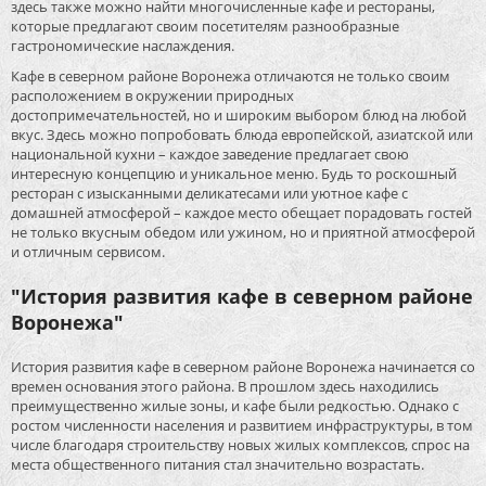
здесь также можно найти многочисленные кафе и рестораны,
которые предлагают своим посетителям разнообразные
гастрономические наслаждения.
Кафе в северном районе Воронежа отличаются не только своим
расположением в окружении природных
достопримечательностей, но и широким выбором блюд на любой
вкус. Здесь можно попробовать блюда европейской, азиатской или
национальной кухни – каждое заведение предлагает свою
интересную концепцию и уникальное меню. Будь то роскошный
ресторан с изысканными деликатесами или уютное кафе с
домашней атмосферой – каждое место обещает порадовать гостей
не только вкусным обедом или ужином, но и приятной атмосферой
и отличным сервисом.
"История развития кафе в северном районе
Воронежа"
История развития кафе в северном районе Воронежа начинается со
времен основания этого района. В прошлом здесь находились
преимущественно жилые зоны, и кафе были редкостью. Однако с
ростом численности населения и развитием инфраструктуры, в том
числе благодаря строительству новых жилых комплексов, спрос на
места общественного питания стал значительно возрастать.