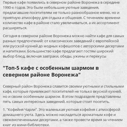
Первые кафе появились в северном районе Воронежа в середине
1990-х годов. Это были небольшие уютные заведения,
предлагавшие посетителям не только разнообразное меню, но и
приятную атмосферу для отдыха и общения. С течением времени
количество кафе в районе стало увеличиваться, а их ассортимент
расширяться.
Сегодня в северном районе Воронежа можно найти кафе для самых
разных предпочтений: от классических заведений с европейской
или русской кухней до модных кофешопов с авторскими десертами
и напитками. Большинство кафе предлагают гостям широкий
выбор блюд, включая завтраки, обеды, ужины и перекусы
"Топ-5 кафе с особенным шармом в
северном районе Воронежа"
Северный район Воронежа славится своими уютными и стильными
кафе, которые привлекают посетителей не только вкусной кухней,
но и своим особенным шармом. В этом подразделе представлены
пять самых интересных заведений, которые стоит посетить.
1. "Кофейня Чарли". Это маленькая уютная кофейня с атмосферой
домашнего уюта. Здесь можно насладиться ароматным кофе и
свежеиспеченными десертами, а также провести время за чтением
книг из мини-библиотеки.