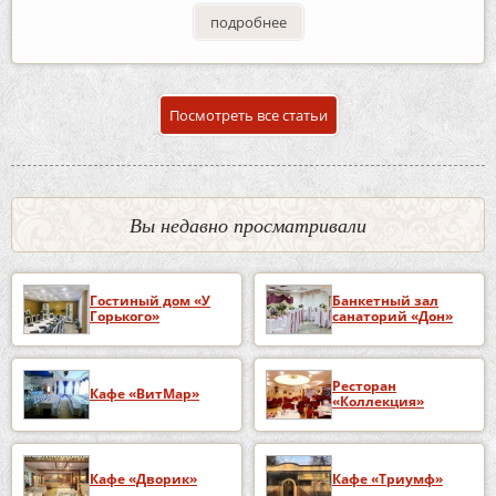
подробнее
Посмотреть все статьи
Вы недавно просматривали
Гостиный дом «У
Банкетный зал
Горького»
санаторий «Дон»
Ресторан
Кафе «ВитМар»
«Коллекция»
Кафе «Дворик»
Кафе «Триумф»