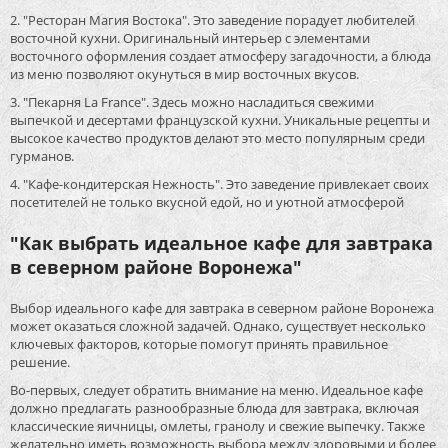
2. "Ресторан Магия Востока". Это заведение порадует любителей
восточной кухни. Оригинальный интерьер с элементами
восточного оформления создает атмосферу загадочности, а блюда
из меню позволяют окунуться в мир восточных вкусов.
3. "Пекарня La France". Здесь можно насладиться свежими
выпечкой и десертами французской кухни. Уникальные рецепты и
высокое качество продуктов делают это место популярным среди
гурманов.
4. "Кафе-кондитерская Нежность". Это заведение привлекает своих
посетителей не только вкусной едой, но и уютной атмосферой
"Как выбрать идеальное кафе для завтрака
в северном районе Воронежа"
Выбор идеального кафе для завтрака в северном районе Воронежа
может оказаться сложной задачей. Однако, существует несколько
ключевых факторов, которые помогут принять правильное
решение.
Во-первых, следует обратить внимание на меню. Идеальное кафе
должно предлагать разнообразные блюда для завтрака, включая
классические яичницы, омлеты, гранолу и свежие выпечку. Также
желательно иметь возможность выбора между здоровыми и более