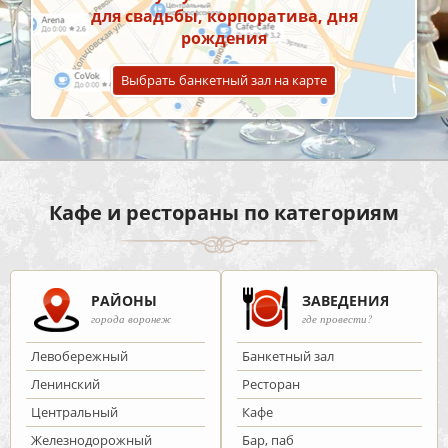
для свадьбы, корпоратива, дня
рождения
Выбрать банкетный зал на карте
Кафе и рестораны по категориям
РАЙОНЫ
ЗАВЕДЕНИЯ
города воронеж
где провести?
Левобережный
Банкетный зал
Ленинский
Ресторан
Центральный
Кафе
Железнодорожный
Бар, паб