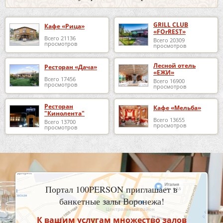
GRILL CLUB
Кафе «Рица»
«FOrREST»
Всего 21136
Всего 20309
просмотров
просмотров
Лесной отель
Ресторан «Дача»
«ЕЖИ»
Всего 17456
Всего 16900
просмотров
просмотров
Ресторан
Кафе «Мельба»
"Кинолента"
Всего 13655
Всего 13700
просмотров
просмотров
Портал 100PERSON приглашает в
банкетные залы Воронежа!
К вашим услугам множество залов