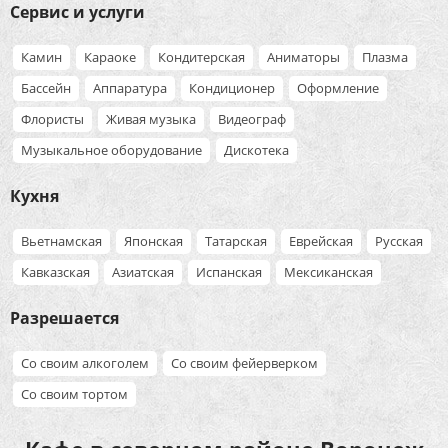
Сервис и услуги
Камин
Караоке
Кондитерская
Аниматоры
Плазма
Бассейн
Аппаратура
Кондиционер
Оформление
Флористы
Живая музыка
Видеограф
Музыкальное оборудование
Дискотека
Кухня
Вьетнамская
Японская
Татарская
Еврейская
Русская
Кавказская
Азиатская
Испанская
Мексиканская
Разрешается
Со своим алкоголем
Со своим фейерверком
Со своим тортом