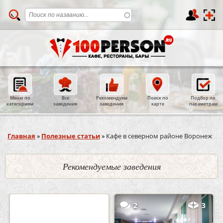
Меню по
Все
Рекомендуем
Поиск по
Подбор по
категориям
заведения
заведения
карте
параметрам
Вы здесь
Главная
»
Полезные статьи
»
Кафе в северном районе Воронеж
Рекомендуемые заведения
0
5
2
3