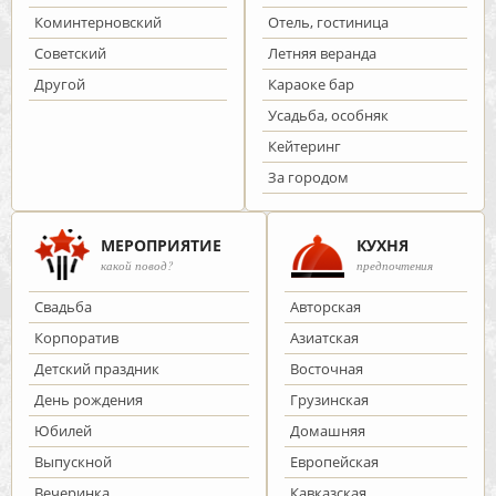
Коминтерновский
Отель, гостиница
Советский
Летняя веранда
Другой
Караоке бар
Усадьба, особняк
Кейтеринг
За городом
МЕРОПРИЯТИЕ
КУХНЯ
какой повод?
предпочтения
Cвадьба
Авторская
Корпоратив
Азиатская
Детский праздник
Восточная
День рождения
Грузинская
Юбилей
Домашняя
Выпускной
Европейская
Вечеринка
Кавказская