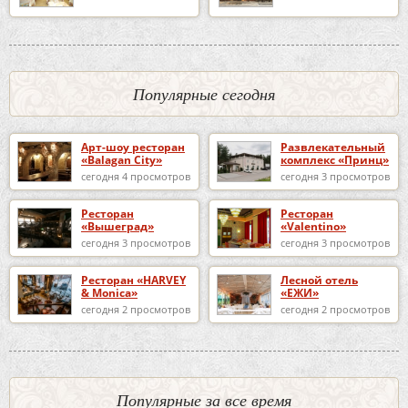
Популярные сегодня
Арт-шоу ресторан
Развлекательный
«Balagan City»
комплекс «Принц»
сегодня 4 просмотров
сегодня 3 просмотров
Ресторан
Ресторан
«Вышеград»
«Valentino»
сегодня 3 просмотров
сегодня 3 просмотров
Ресторан «HARVEY
Лесной отель
& Monica»
«ЕЖИ»
сегодня 2 просмотров
сегодня 2 просмотров
Популярные за все время