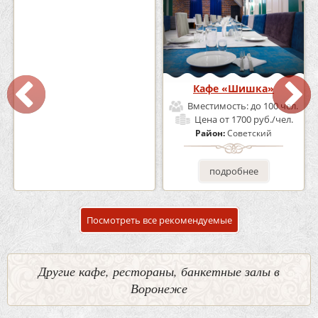
Кафе-Бар Бермуды
Кафе «Шишка»
Вместимость:
до 160 чел.
Вместимость:
до 100 чел.
Цена
от 1200 руб./чел.
Цена
от 1700 руб./чел.
Район:
Советский
Район:
Советский
подробнее
подробнее
Посмотреть все рекомендуемые
Другие кафе, рестораны, банкетные залы в
Воронеже