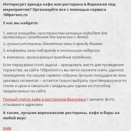
Интересует аренда кафе или ресторана в Воронеже под
мероприятие? Организуйте все с помощью сервиса
100person.ru
У нас вы найдете:
масса площадок, пространство которых подойдет для
организации праздников для взрослых и детей;
лучшие рестораны, банкетные залы в аренду дешево;
конференц-залы под аренду в гостиницах недорого;
компании, организующие выездные праздники.
Если перед вами стоит задача – арендовать место для проведения
торжества, на сайте 100person.ru вы легко сможете снять удачное
помещение. На нашем сервисе собраны лучшие площадки во всех
ценовых сегментах – остается только выбрать приглянувшуюся по
стилю и цене и связаться с владельцем одним из способов,
предлагаемых на сайте.
Полный список кафе и ресторанов Воронежа
с ценами, фото,
отзывами и адресами.
А также, лучшие воронежские рестораны, кафе и бары на
любой вкус:
Кафе