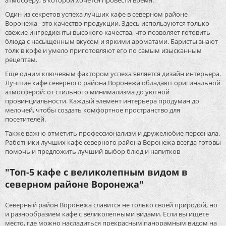
атмосферу, в которой хочется провести время.
Один из секретов успеха лучших кафе в северном районе
Воронежа - это качество продукции. Здесь используются только
свежие ингредиенты высокого качества, что позволяет готовить
блюда с насыщенным вкусом и яркими ароматами. Баристы знают
толк в кофе и умело приготовляют его по самым изысканным
рецептам.
Еще одним ключевым фактором успеха является дизайн интерьера.
Лучшие кафе северного района Воронежа обладают оригинальной
атмосферой: от стильного минимализма до уютной
провинциальности. Каждый элемент интерьера продуман до
мелочей, чтобы создать комфортное пространство для
посетителей.
Также важно отметить профессионализм и дружелюбие персонала.
Работники лучших кафе северного района Воронежа всегда готовы
помочь и предложить лучший выбор блюд и напитков
"Топ-5 кафе с великолепным видом в
северном районе Воронежа"
Северный район Воронежа славится не только своей природой, но
и разнообразием кафе с великолепными видами. Если вы ищете
место, где можно насладиться прекрасным панорамным видом на