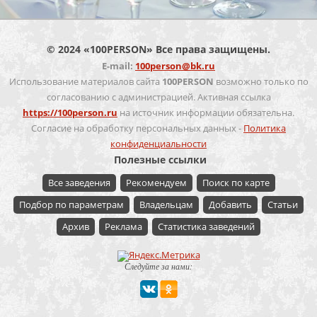
© 2024 «100PERSON» Все права защищены.
E-mail:
100person@bk.ru
Использование материалов сайта
100PERSON
возможно только по
согласованию с администрацией. Активная ссылка
https://100person.ru
на источник информации обязательна.
Согласие на обработку персональных данных -
Политика
конфиденциальности
Полезные ссылки
Все заведения
Рекомендуем
Поиск по карте
Подбор по параметрам
Владельцам
Добавить
Статьи
Архив
Реклама
Статистика заведений
Следуйте за нами: