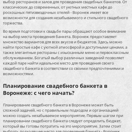
выбор ресторанов и залов для проведения свадебных банкетов. От
классических до современных, от уютных местных кафе до
роскошных пятизвездочных отелей - Воронеж имеет все
возможности для создания незабываемого и стильного свадебного
торжества.
Во время подготовки к свадьбе пары обращают особое внимание
на выбор места проведения банкета. Воронеж предоставляет
множество вариантов для всех вкусов и бюджетов. Здесь можно
найти простые кафе с уютной атмосферой и доступными ценами, а
также элегантные рестораны с изысканным меню и первоклассным
обслуживанием. Богатый выбор различных заведений позволяет
каждой паре найти идеальное место для проведения своего
свадебного банкета в соответствии со своими предпочтениями и
возможностями.
Планирование свадебного банкета в
Воронеже: с чего начать?
Планирование свадебного банкета в Воронеже может быть
сложной задачей, но с правильным подходом и организацией
можно создать незабываемое мероприятие. Первым шагом при
планировании свадебного банкета следует определить бюджет,
который вы готовы потратить на это мероприятие. Затем стоит
выбрать подходящее место для проведения банкета - Воронеж