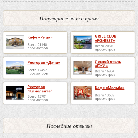
Популярные за все время
GRILL CLUB
Кафе «Рица»
«FOrREST»
Всего 21140
Всего 20310
просмотров
просмотров
Лесной отель
Ресторан «Дача»
«ЕЖИ»
Всего 17457
Всего 16904
просмотров
просмотров
Ресторан
Кафе «Мельба»
"Кинолента"
Всего 13659
Всего 13701
просмотров
просмотров
Последние отзывы