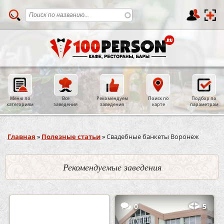
Меню по
Все
Рекомендуем
Поиск по
Подбор по
категориям
заведения
заведения
карте
параметрам
Вы здесь
Главная
»
Полезные статьи
»
Свадебные банкеты Воронеж
Рекомендуемые заведения
2
3
0
5