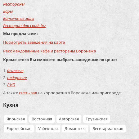
Рестораны
Бары
Банкетные залы
Ресторан для свадьбы
Мы предлагаем:
Посмотреть заведения на карте
Рекомендованные кафе и рестораны Воронежа
Кроме этого Вы сможете выбрать заведение по цене:
дешевые
недорогие
ВИП
А также
снять зал
на корпоратив в Воронеже или пригороде.
Кухня
Японская
Восточная
Авторская
Грузинская
Европейская
Узбекская
Домашняя
Вегетарианская