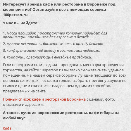
Интересует аренда кафе или ресторана в Воронеже под
мероприятие? Организуйте все с помощью сервиса
100person.ru
У нас вы найдете:
масса площадок, пространство которых подойдет для
организации праздников для взрослых и детей;
лучшие рестораны, банкетные залы в аренду дешево;
конференц-залы под аренду в гостиницах недорого;
компании, организующие выездные праздники.
Если перед вами стоит задача – арендовать место для проведения
торжества, на сайте 100person.ru вы легко сможете снять удачное
помещение. На нашем сервисе собраны лучшие площадки во всех
ценовых сегментах – остается только выбрать приглянувшуюся по
стилю и цене и связаться с владельцем одним из способов,
предлагаемых на сайте.
Полный список кафе и ресторанов Воронежа
с ценами, фото,
отзывами и адресами.
А также, лучшие воронежские рестораны, кафе и бары на
любой вкус:
Кафе