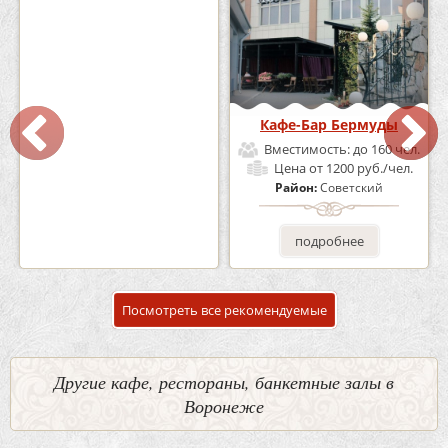
Кафе «Шишка»
Кафе-Бар Бермуды
Вместимость:
до 100 чел.
Вместимость:
до 160 чел.
Цена
от 1700 руб./чел.
Цена
от 1200 руб./чел.
Район:
Советский
Район:
Советский
подробнее
подробнее
Посмотреть все рекомендуемые
Другие кафе, рестораны, банкетные залы в
Воронеже