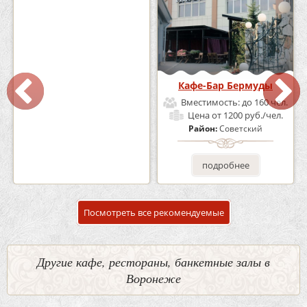
Кафе «Шишка»
Кафе-Бар Бермуды
Вместимость:
до 100 чел.
Вместимость:
до 160 чел.
Цена
от 1700 руб./чел.
Цена
от 1200 руб./чел.
Район:
Советский
Район:
Советский
подробнее
подробнее
Посмотреть все рекомендуемые
Другие кафе, рестораны, банкетные залы в
Воронеже