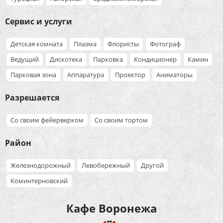
Сервис и услуги
Детская комната
Плазма
Флористы
Фотограф
Ведущий
Дискотека
Парковка
Кондиционер
Камин
Парковая зона
Аппаратура
Проектор
Аниматоры
Разрешается
Со своим фейерверком
Со своим тортом
Район
Железнодорожный
Левобережный
Другой
Коминтерновский
Кафе Воронежа