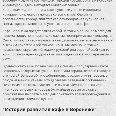
Воронеж – один из крупнейших городов России, богатый историей
и культурой. Здесь находятся многочисленные
достопримечательности, а также уютные улочки и площади,
которые привлекают туристов со всего мира. Одной из
особенностей города является его разнообразная кулинарная
сцена, включая множество уютных и стильных кафе.
Кафе Воронежа представляют собой не только обычное место для
приема пищи, но и настоящие оазисы гостеприимства и комфорта.
Они отличаются своим уникальным дизайном, интересным меню и
высоким качеством обслуживания. В них можно не только
насладиться вкусными блюдами русской или европейской кухни,
но и провести время с друзьями или родными в атмосфере тепла и
уюта.
В данной статье мы познакомимся с самыми популярными кафе
Воронежа, которые заслужено завоевали сердца жителей города и
его гостей. Узнаем об их особенностях, рассмотрим интересные
блюда из меню и узнаем, что делает эти заведения особенными.
Независимо от того, являетесь ли вы жителем Воронежа или
планируете посетить город в ближайшее время, эта статья
поможет вам выбрать место для приятного времяпровождения и
наслаждения отличной кухней.
"История развития кафе в Воронеже"