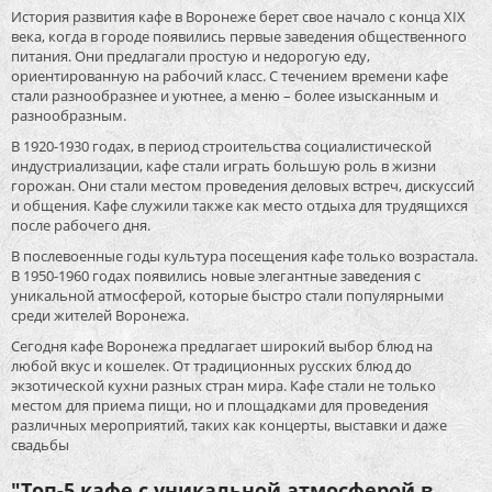
История развития кафе в Воронеже берет свое начало с конца XIX
века, когда в городе появились первые заведения общественного
питания. Они предлагали простую и недорогую еду,
ориентированную на рабочий класс. С течением времени кафе
стали разнообразнее и уютнее, а меню – более изысканным и
разнообразным.
В 1920-1930 годах, в период строительства социалистической
индустриализации, кафе стали играть большую роль в жизни
горожан. Они стали местом проведения деловых встреч, дискуссий
и общения. Кафе служили также как место отдыха для трудящихся
после рабочего дня.
В послевоенные годы культура посещения кафе только возрастала.
В 1950-1960 годах появились новые элегантные заведения с
уникальной атмосферой, которые быстро стали популярными
среди жителей Воронежа.
Сегодня кафе Воронежа предлагает широкий выбор блюд на
любой вкус и кошелек. От традиционных русских блюд до
экзотической кухни разных стран мира. Кафе стали не только
местом для приема пищи, но и площадками для проведения
различных мероприятий, таких как концерты, выставки и даже
свадьбы
"Топ-5 кафе с уникальной атмосферой в