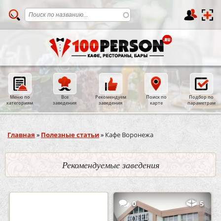
Меню по
Все
Рекомендуем
Поиск по
Подбор по
категориям
заведения
заведения
карте
параметрам
Вы здесь
Главная
»
Полезные статьи
»
Кафе Воронежа
Рекомендуемые заведения
2
3
0
5