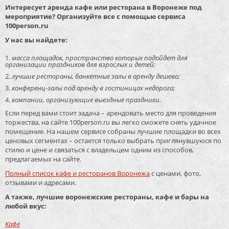
Интересует аренда кафе или ресторана в Воронеже под
мероприятие? Организуйте все с помощью сервиса
100person.ru
У нас вы найдете:
масса площадок, пространство которых подойдет для
организации праздников для взрослых и детей;
лучшие рестораны, банкетные залы в аренду дешево;
конференц-залы под аренду в гостиницах недорого;
компании, организующие выездные праздники.
Если перед вами стоит задача – арендовать место для проведения
торжества, на сайте 100person.ru вы легко сможете снять удачное
помещение. На нашем сервисе собраны лучшие площадки во всех
ценовых сегментах – остается только выбрать приглянувшуюся по
стилю и цене и связаться с владельцем одним из способов,
предлагаемых на сайте.
Полный список кафе и ресторанов Воронежа
с ценами, фото,
отзывами и адресами.
А также, лучшие воронежские рестораны, кафе и бары на
любой вкус:
Кафе