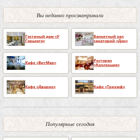
Вы недавно просматривали
Гостиный дом «У
Банкетный зал
Горького»
санаторий «Дон»
Ресторан
Кафе «ВитМар»
«Коллекция»
Кафе «Дворик»
Кафе «Триумф»
Популярные сегодня