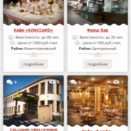
Кафе «КЛАССиКО»
Фреш бар
Вместимость:
до 80 чел.
Вместимость:
до 20 чел.
Цена
от 1000 руб./чел.
Цена
от 500 руб./чел.
Район:
Коминтерновский
Район:
Центральный
подробнее
подробнее
0
5
0
1
Ресторан «Восточный