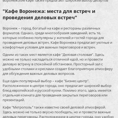
Воронежские кафе также предлагают широкий выбор десертов
"Кафе Воронежа: места для встреч и
проведения деловых встреч"
Воронеж – город, богатый на кафе и рестораны различных
форматов. Однако, среди многообразия заведений, есть те,
которые особенно популярны у жителей и гостей города для
проведения деловых встреч. Кафе Воронежа предлагает уютные и
комфортные условия для важных переговоров и встреч.
Одним из таких мест является кафе "Деловая столовая". Здесь
можно не только насладиться отличной едой, но и провести
деловую встречу в спокойной обстановке. Просторный зал с
удобными столами и креслами создает благоприятную атмосферу
для обсуждения важных деловых вопросов.
Еще один популярный выбор – кафе "Бизнес-центр".
Расположенное в центре города, оно предлагает широкий выбор
блюд европейской и русской кухни. Помимо этого, здесь имеется
отдельная комната для проведения закрытых переговоров или
презентаций.
Кафе "Метрополь" также известно своей деловой атмосферой.
Здесь можно не только вкусно пообедать, но и провести важные
деловые переговоры. Расположенное в центре города, оно удобно