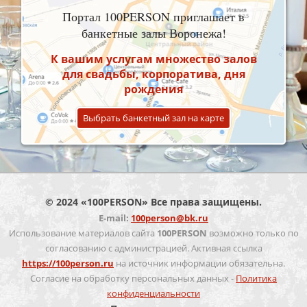
Портал 100PERSON приглашает в
банкетные залы Воронежа!
К вашим услугам множество залов
для свадьбы, корпоратива, дня
рождения
Выбрать банкетный зал на карте
© 2024 «100PERSON» Все права защищены.
E-mail:
100person@bk.ru
Использование материалов сайта
100PERSON
возможно только по
согласованию с администрацией. Активная ссылка
https://100person.ru
на источник информации обязательна.
Согласие на обработку персональных данных -
Политика
конфиденциальности