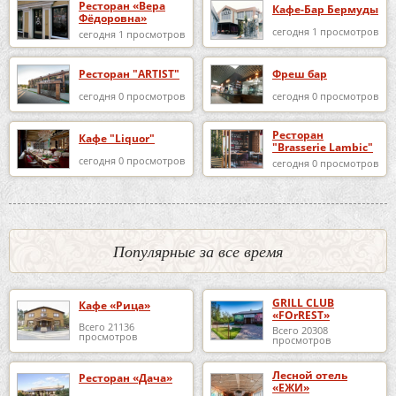
Ресторан «Вера
Кафе-Бар Бермуды
Фёдоровна»
сегодня 1 просмотров
сегодня 1 просмотров
Ресторан "ARTIST"
Фреш бар
сегодня 0 просмотров
сегодня 0 просмотров
Ресторан
Кафе "Liquor"
"Brasserie Lambic"
сегодня 0 просмотров
сегодня 0 просмотров
Популярные за все время
GRILL CLUB
Кафе «Рица»
«FOrREST»
Всего 21136
Всего 20308
просмотров
просмотров
Лесной отель
Ресторан «Дача»
«ЕЖИ»