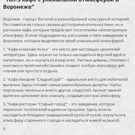
Воронеже"
Воронеж - город с богатой и разнообразной культурной историей.
Он славится не только своими достопримечательностями, но и
уютными кафе, которые предлагают посетителям неповторимую
атмосферу. В этом подразделе мы расскажем о пяти заведениях в
Воронеже, которые выделяются своей уникальной атмосферой.
1. "Кафе-книжная полка" - это место для настоящих ценителей
литературы. Здесь можно не только насладиться вкусной едой и
напитками, но и окунуться в мир книг. Уютные диваны, стеллажи с
книгами и приятная обстановка создают особую атмосферу для
чтения или простого отдыха.
2. "Кафе-пекарня "Сладкий рай"" - идеальное место для любителей
выпечки. Здесь готовят самые разнообразные десерты: торты,
пирожные, печенье и много других сладостей. Аромат свежей
выпечки заполняет всю комнату, создавая уютную атмосферу.
3. "Кафе-ресторан "Старый город"" - это заведение, которое
переносит посетителей в далекое прошлое. Здесь можно
насладиться блюдами традиционной русской кухни, окунуться в
атмосферу старинного города и насладиться живой музыкой.
4