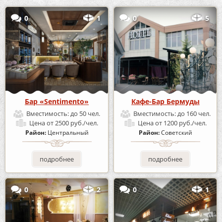
0
1
0
5
Бар «Sentimento»
Кафе-Бар Бермуды
Вместимость:
до 50 чел.
Вместимость:
до 160 чел.
Цена
от 2500 руб./чел.
Цена
от 1200 руб./чел.
Район:
Центральный
Район:
Советский
подробнее
подробнее
0
2
0
1