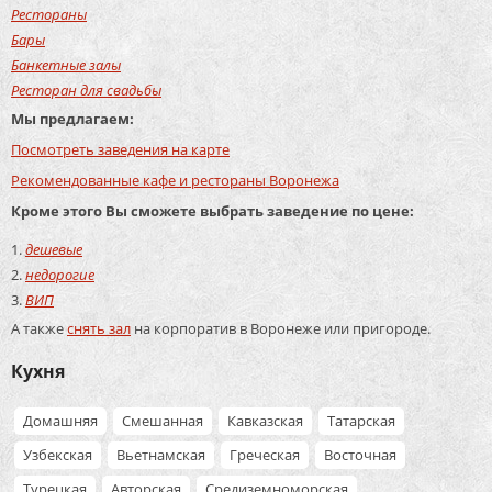
Рестораны
Бары
Банкетные залы
Ресторан для свадьбы
Мы предлагаем:
Посмотреть заведения на карте
Рекомендованные кафе и рестораны Воронежа
Кроме этого Вы сможете выбрать заведение по цене:
дешевые
недорогие
ВИП
А также
снять зал
на корпоратив в Воронеже или пригороде.
Кухня
Домашняя
Смешанная
Кавказская
Татарская
Узбекская
Вьетнамская
Греческая
Восточная
Турецкая
Авторская
Средиземноморская