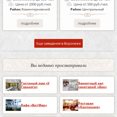
Цена
от 2000 руб./чел.
Цена
от 500 руб./чел.
Район:
Коминтерновский
Район:
Центральный
подробнее
подробнее
Еще заведения в Воронеже
Вы недавно просматривали
Гостиный дом «У
Банкетный зал
Горького»
санаторий «Дон»
Ресторан
Кафе «ВитМар»
«Коллекция»