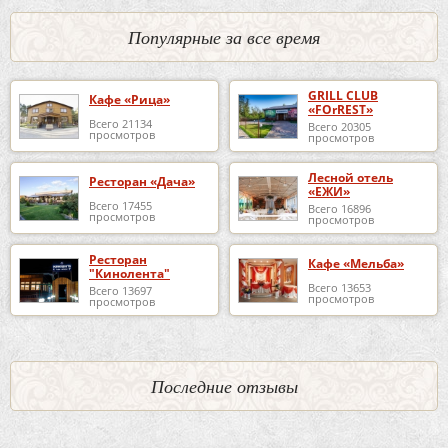
Популярные за все время
GRILL CLUB
Кафе «Рица»
«FOrREST»
Всего 21134
Всего 20305
просмотров
просмотров
Лесной отель
Ресторан «Дача»
«ЕЖИ»
Всего 17455
Всего 16896
просмотров
просмотров
Ресторан
Кафе «Мельба»
"Кинолента"
Всего 13653
Всего 13697
просмотров
просмотров
Последние отзывы