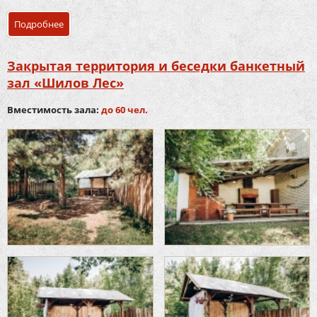
Подробнее
о Баня на дровах «Шилов лес»
Закрытая территория и беседки банкетный
зал «Шилов Лес»
Вместимость зала:
до 60 чел.