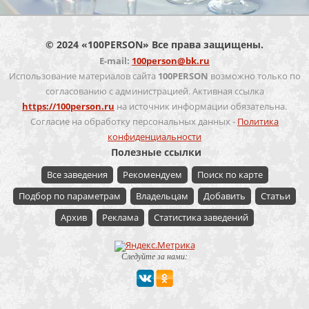
© 2024 «100PERSON» Все права защищены.
E-mail:
100person@bk.ru
Использование материалов сайта
100PERSON
возможно только по
согласованию с администрацией. Активная ссылка
https://100person.ru
на источник информации обязательна.
Согласие на обработку персональных данных -
Политика
конфиденциальности
Полезные ссылки
Все заведения
Рекомендуем
Поиск по карте
Подбор по параметрам
Владельцам
Добавить
Статьи
Архив
Реклама
Статистика заведений
Следуйте за нами: