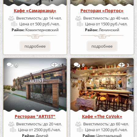
Кафе «Самарканд»
Ресторан «Портос»
Вместимость:
до 14 чел.
Вместимость:
до 40 чел.
Цена
от 500 руб./чел.
Цена
от 1500 руб./чел.
Район:
Коминтерновский
Район:
Ленинский
подробнее
подробнее
0
1
0
3
Ресторан "ARTIST"
Кафе «The CoVok»
Вместимость:
до 20 чел.
Вместимость:
до 60 чел.
Цена
от 2500 руб./чел.
Цена
от 1200 руб./чел.
Район:
Другой
Район:
Центральный