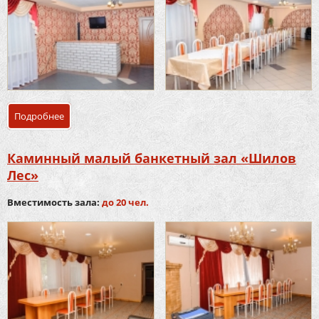
Подробнее
о Основной банкетный зал «Шилов Лес»
Каминный малый банкетный зал «Шилов
Лес»
Вместимость зала:
до 20 чел.