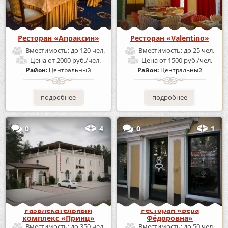
Ресторан «Апраксин»
Ресторан «Valentino»
Вместимость:
до 120 чел.
Вместимость:
до 25 чел.
Цена
от 2000 руб./чел.
Цена
от 1500 руб./чел.
Район:
Центральный
Район:
Центральный
подробнее
подробнее
0
4
0
1
Развлекательный
Ресторан «Вера
комплекс «Принц»
Фёдоровна»
Вместимость:
до 350 чел.
Вместимость:
до 50 чел.