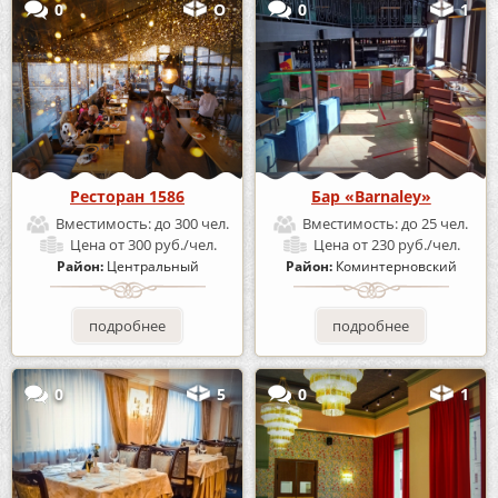
0
О
0
1
Ресторан 1586
Бар «Barnaley»
Вместимость:
до 300 чел.
Вместимость:
до 25 чел.
Цена
от 300 руб./чел.
Цена
от 230 руб./чел.
Район:
Центральный
Район:
Коминтерновский
подробнее
подробнее
0
5
0
1