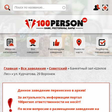
Меню по
Все
Рекомендуем
Поиск по
Подбор по
категориям
заведения
заведения
карте
параметрам
Вы здесь
Главная
»
Все заведения
»
Советский
»
Банкетный зал «Шилов
Лес»
»
ул. Курчатова, 29 Воронеж
Данное заведение перенесено в архив!
За актуальность информации портал
100person
ответственности не несёт!
По всем вопросам о размещении заведения на