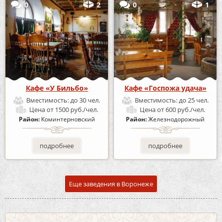
0
2
0
1
Кафе «У Бильбо»
Кафе «Госпожа удача»
Вместимость:
до 30 чел.
Вместимость:
до 25 чел.
Цена
от 1500 руб./чел.
Цена
от 600 руб./чел.
Район:
Коминтерновский
Район:
Железнодорожный
подробнее
подробнее
Еще заведения в Воронеже