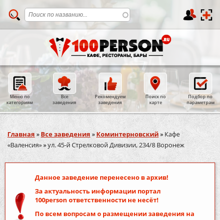
Меню по
Все
Рекомендуем
Поиск по
Подбор по
категориям
заведения
заведения
карте
параметрам
Вы здесь
Главная
»
Все заведения
»
Коминтерновский
»
Кафе
«Валенсия»
»
ул. 45-й Стрелковой Дивизии, 234/8 Воронеж
Данное заведение перенесено в архив!
За актуальность информации портал
100person
ответственности не несёт!
По всем вопросам о размещении заведения на