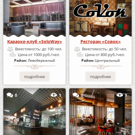
Караоке-клуб «SoloWay»
Ресторан «Совок»
Вместимость:
до 100 чел.
Вместимость:
до 50 чел.
Цена
от 1000 руб./чел.
Цена
от 800 руб./чел.
Район:
Левобережный
Район:
Центральный
подробнее
подробнее
0
1
0
1