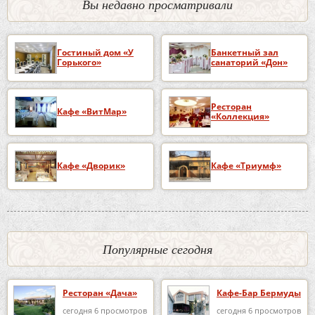
Вы недавно просматривали
Гостиный дом «У
Банкетный зал
Горького»
санаторий «Дон»
Ресторан
Кафе «ВитМар»
«Коллекция»
Кафе «Дворик»
Кафе «Триумф»
Популярные сегодня
Ресторан «Дача»
Кафе-Бар Бермуды
сегодня 6 просмотров
сегодня 6 просмотров