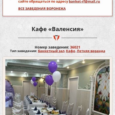
сайте обращаться по адресу
banket-rf@mail.ru
ВСЕ ЗАВЕДЕНИЯ ВОРОНЕЖА
Кафе «Валенсия»
Номер заведения:
36021
Тип заведения:
Банкетный зал
,
Кафе
,
Летняя веранда