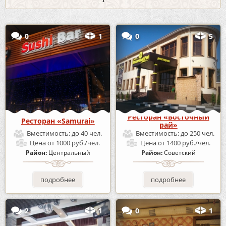
0
1
0
5
Ресторан «Восточный
Ресторан «Samurai»
рай»
Вместимость:
до 40 чел.
Вместимость:
до 250 чел.
Цена
от 1000 руб./чел.
Цена
от 1400 руб./чел.
Район:
Центральный
Район:
Советский
подробнее
подробнее
2
1
0
1