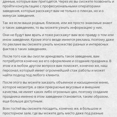
данные, которые вам пригодятся. Через их вы сможете позвонить и
пройти консультацию с профессиональными операторами
заведения, которые расскажут вам не только о плюсах, но и о
минусах заведения.
Так же если ваши родные, близкие, или же просто знакомые знают
о таких заведениях, то вы можете узнать информацию у них.
Они не будут вам врать и тоже расскажут вам всю правду о том или
ином заведении. Кроме этого везде имеется реклама, поэтому даже
по рекламе вы сможете узнать множество разных и интересных
фактов о таких заведениях.
После того как вы смогли арендовать такое заведение, вам
потребуется конечно же его оформление и создание праздника. В
этом и в любом другом вопросе вам поможет, конечно же, наш
персонал, который имеет огромнейший стаж работы и может
найти подход под любого клиента.
После этого вы можете заказать объемное и насыщенное меню,
которое несмотря, а свои прекрасные вкусовые и внешние
качества, не имеет каких либо огромных цен, поэтому создание
праздника именно в этом заведении становится, таким образом,
еще больше доступным.
Всех гостей вы сможете посадить, конечно же, в большом и
просторном зале, где вы можете дать место даже под разные