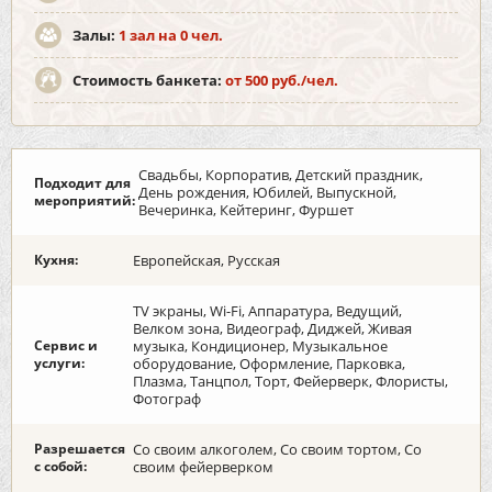
Залы:
1 зал на 0 чел.
Стоимость банкета:
от 500 руб./чел.
Свадьбы, Корпоратив, Детский праздник,
Подходит для
День рождения, Юбилей, Выпускной,
мероприятий:
Вечеринка, Кейтеринг, Фуршет
Кухня:
Европейская, Русская
TV экраны, Wi-Fi, Аппаратура, Ведущий,
Велком зона, Видеограф, Диджей, Живая
Сервис и
музыка, Кондиционер, Музыкальное
услуги:
оборудование, Оформление, Парковка,
Плазма, Танцпол, Торт, Фейерверк, Флористы,
Фотограф
Разрешается
Со своим алкоголем, Со своим тортом, Со
с собой:
своим фейерверком