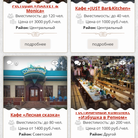
Ресторан «HARVEY &
Кафе «JUST Bar&Kitchen»
Monica»
Вместимость:
до 120 чел.
Вместимость:
до 40 чел.
Цена
от 3000 руб./чел.
Цена
от 1000 руб./чел.
Район:
Центральный
Район:
Центральный
подробнее
подробнее
0
4
0
4
Гостиничный комплекс
Кафе «Лесная сказка»
«Избушка в Репном»
Вместимость:
до 80 чел.
Вместимость:
до 200 чел.
Цена
от 1400 руб./чел.
Цена
от 1000 руб./чел.
Район:
Советский
Район:
Другой