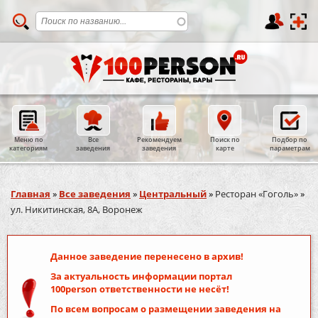
Меню по
Все
Рекомендуем
Поиск по
Подбор по
категориям
заведения
заведения
карте
параметрам
Вы здесь
Главная
»
Все заведения
»
Центральный
»
Ресторан «Гоголь»
»
ул. Никитинская, 8А, Воронеж
Данное заведение перенесено в архив!
За актуальность информации портал
100person
ответственности не несёт!
По всем вопросам о размещении заведения на