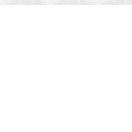
Мероприятие
Свадьбы
Корпоратив
Детский праздник
День рождения
Юбилей
Выпускной
Вечеринка
Встреча болельщиков
Деловая встреча
Кейтеринг
Team-building
Конференция, тренинг
Премии, церемонии
Фуршет
Поминки
Тип заведения
Банкетный зал
Ресторан
Кафе
Бар, паб
Отель, гостиница
Сауна, баня
Летняя веранда
Беседка
Шатер