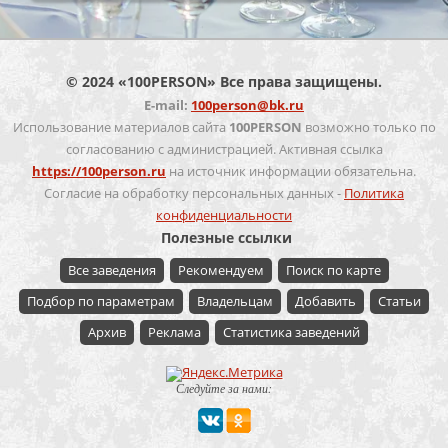
© 2024 «100PERSON» Все права защищены.
E-mail:
100person@bk.ru
Использование материалов сайта
100PERSON
возможно только по
согласованию с администрацией. Активная ссылка
https://100person.ru
на источник информации обязательна.
Согласие на обработку персональных данных -
Политика
конфиденциальности
Полезные ссылки
Все заведения
Рекомендуем
Поиск по карте
Подбор по параметрам
Владельцам
Добавить
Статьи
Архив
Реклама
Статистика заведений
Следуйте за нами: