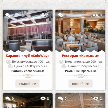
2
1
0
В
Караоке-клуб «SoloWay»
Ресторан «Камыши»
Вместимость:
до 100 чел.
Вместимость:
до 200 чел.
Цена
от 1000 руб./чел.
Цена
от 350 руб./чел.
Район:
Левобережный
Район:
Центральный
подробнее
подробнее
0
3
0
2