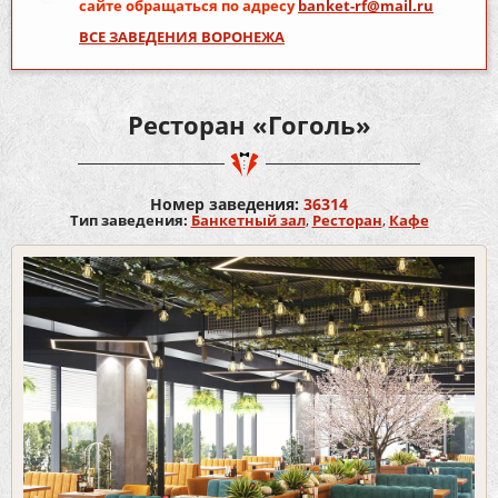
сайте обращаться по адресу
banket-rf@mail.ru
ВСЕ ЗАВЕДЕНИЯ ВОРОНЕЖА
Ресторан «Гоголь»
Номер заведения:
36314
Тип заведения:
Банкетный зал
,
Ресторан
,
Кафе