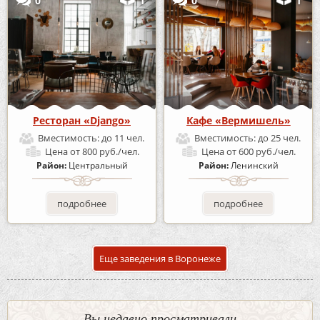
0
1
0
1
Ресторан «Django»
Кафе «Вермишель»
Вместимость:
до 11 чел.
Вместимость:
до 25 чел.
Цена
от 800 руб./чел.
Цена
от 600 руб./чел.
Район:
Центральный
Район:
Ленинский
подробнее
подробнее
Еще заведения в Воронеже
Вы недавно просматривали