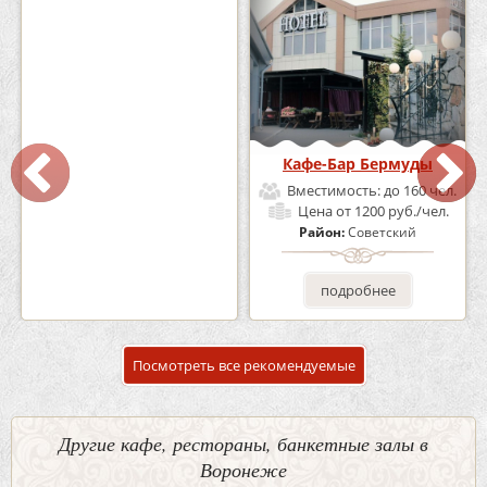
Кафе «Шишка»
Кафе-Бар Бермуды
Вместимость:
до 100 чел.
Вместимость:
до 160 чел.
Цена
от 1700 руб./чел.
Цена
от 1200 руб./чел.
Район:
Советский
Район:
Советский
подробнее
подробнее
Посмотреть все рекомендуемые
Другие кафе, рестораны, банкетные залы в
Воронеже