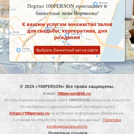
Портал 100PERSON приглашает в
банкетные залы Воронежа!
К вашим услугам множество залов
для свадьбы, корпоратива, дня
рождения
Выбрать банкетный зал на карте
© 2024 «100PERSON» Все права защищены.
E-mail:
100person@bk.ru
Использование материалов сайта
100PERSON
возможно только по
согласованию с администрацией. Активная ссылка
https://100person.ru
на источник информации обязательна.
Согласие на обработку персональных данных -
Политика
конфиденциальности
Полезные ссылки