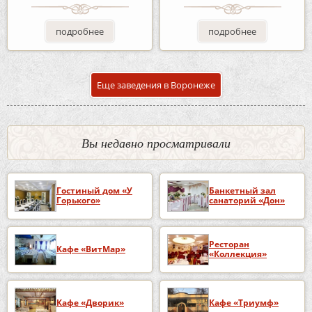
подробнее
подробнее
Еще заведения в Воронеже
Вы недавно просматривали
Гостиный дом «У
Банкетный зал
Горького»
санаторий «Дон»
Ресторан
Кафе «ВитМар»
«Коллекция»
Кафе «Дворик»
Кафе «Триумф»