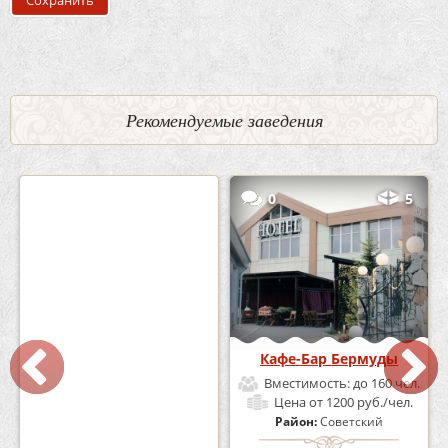
Рекомендуемые заведения
2
3
0
5
Кафе «Шишка»
Кафе-Бар Бермуды
Вместимость:
до 100 чел.
Вместимость:
до 160 чел.
Цена
от 1700 руб./чел.
Цена
от 1200 руб./чел.
Район:
Советский
Район:
Советский