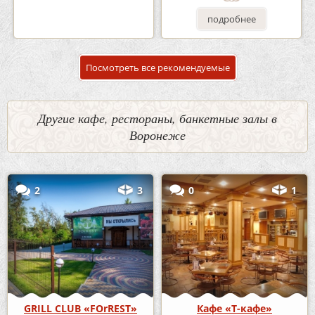
подробнее
подробнее
Посмотреть все рекомендуемые
Другие кафе, рестораны, банкетные залы в
Воронеже
2
3
0
1
GRILL CLUB «FOrREST»
Кафе «Т-кафе»