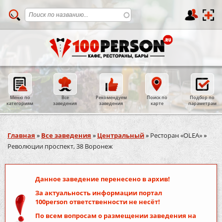
Меню по
Все
Рекомендуем
Поиск по
Подбор по
категориям
заведения
заведения
карте
параметрам
Вы здесь
Главная
»
Все заведения
»
Центральный
»
Ресторан «OLEA»
»
Революции проспект, 38 Воронеж
Данное заведение перенесено в архив!
За актуальность информации портал
100person
ответственности не несёт!
По всем вопросам о размещении заведения на