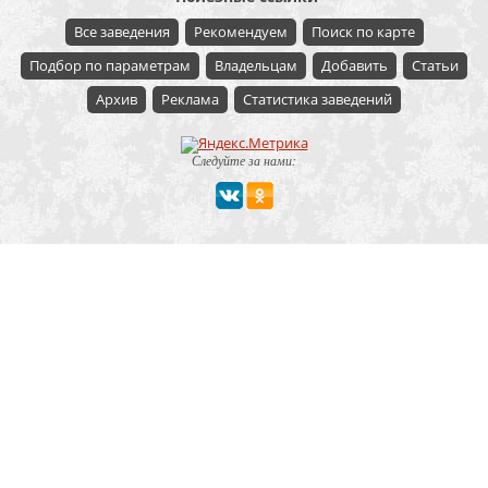
Все заведения
Рекомендуем
Поиск по карте
Подбор по параметрам
Владельцам
Добавить
Статьи
Архив
Реклама
Статистика заведений
Следуйте за нами:
Мероприятие
Свадьбы
Корпоратив
Детский праздник
День рождения
Юбилей
Выпускной
Вечеринка
Встреча болельщиков
Деловая встреча
Кейтеринг
Team-building
Конференция, тренинг
Премии, церемонии