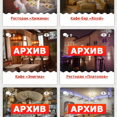
Ресторан «Хижина»
Кафе-бар «Royal»
0
2
0
2
Кафе «Энигма»
Ресторан «Платонов»
2
1
0
Б