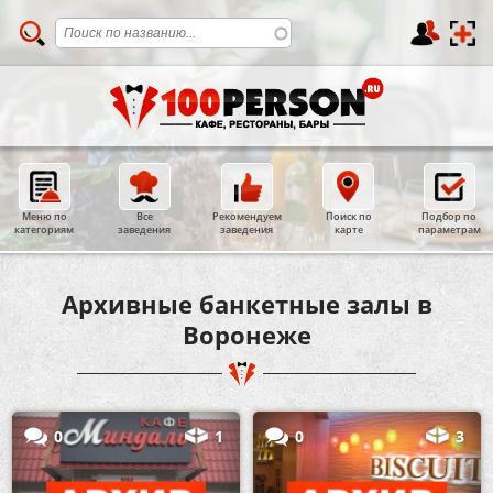
Меню по
Все
Рекомендуем
Поиск по
Подбор по
категориям
заведения
заведения
карте
параметрам
Архивные банкетные залы в
Воронеже
0
1
0
3