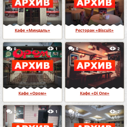
Кафе «Миндаль»
Ресторан «Biscuit»
0
1
0
2
Кафе «Ором»
Кафе «Di One»
0
1
0
2