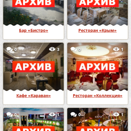
Бар «Бистро»
Ресторан «Крым»
0
3
0
1
Кафе «Караван»
Ресторан «Коллекция»
0
1
0
1