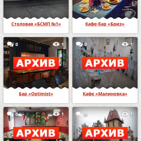
Столовая «БСМП №1»
Кафе-бар «Бриз»
0
1
0
1
Бар «Optimist»
Кафе «Малиновка»
0
1
0
1