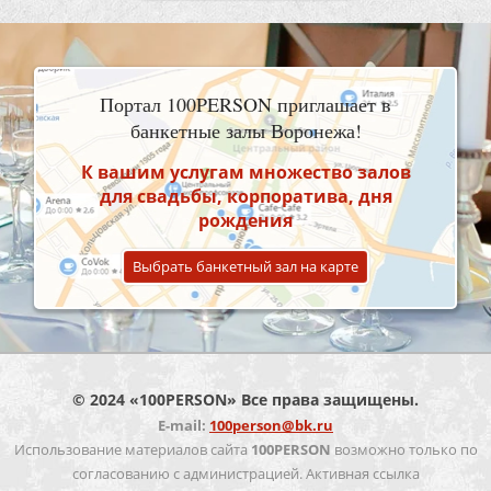
Портал 100PERSON приглашает в
банкетные залы Воронежа!
К вашим услугам множество залов
для свадьбы, корпоратива, дня
рождения
Выбрать банкетный зал на карте
© 2024 «100PERSON» Все права защищены.
E-mail:
100person@bk.ru
Использование материалов сайта
100PERSON
возможно только по
согласованию с администрацией. Активная ссылка