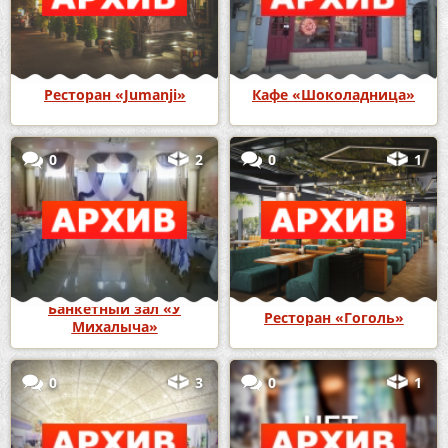
Ресторан «Jumanji»
Кафе «Шоколадница»
0
2
0
1
Банкетный зал «У
Ресторан «Гоголь»
Михалыча»
0
3
0
1