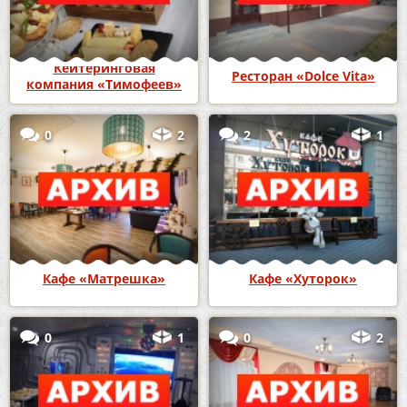
Кейтеринговая
Ресторан «Dolce Vita»
компания «Тимофеев»
0
2
2
1
Кафе «Матрешка»
Кафе «Хуторок»
0
1
0
2