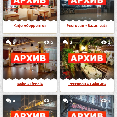
Кафе «Сорренто»
Ресторан «Bazar. eat»
0
2
2
3
Кафе «Efendi»
Ресторан «Тифлис»
0
1
1
1