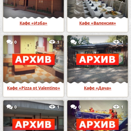
Кафе «Изба»
Кафе «Валенсия»
0
1
0
1
Кафе «Pizza ot Valentino»
Кафе «Дача»
0
1
0
1