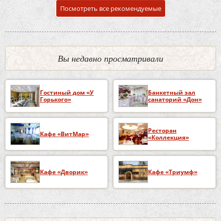
Посмотреть все рекомендуемые
Вы недавно просматривали
Гостиный дом «У
Банкетный зал
Горького»
санаторий «Дон»
Ресторан
Кафе «ВитМар»
«Коллекция»
Кафе «Дворик»
Кафе «Триумф»