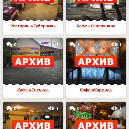
Ресторан «Губерния»
Кафе «Северянка»
0
1
1
1
Кафе «Свечка»
Кафе «Карина»
0
1
0
1