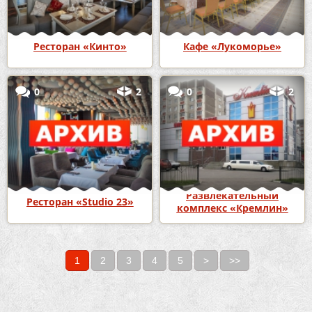
Ресторан «Кинто»
Кафе «Лукоморье»
0
2
0
2
Развлекательный
Ресторан «Studio 23»
комплекс «Кремлин»
1
2
3
4
5
>
>>
Страницы