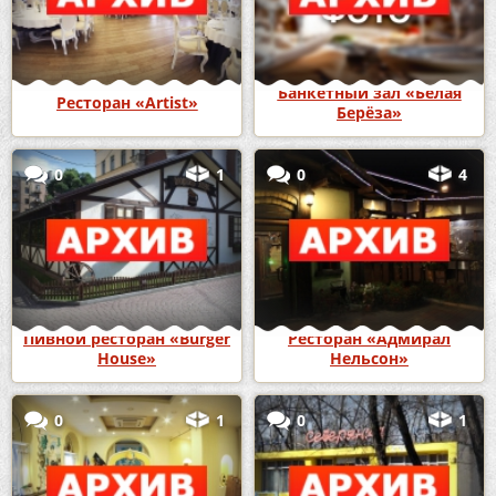
Банкетный зал «Белая
Ресторан «Artist»
Берёза»
0
1
0
4
Пивной ресторан «Burger
Ресторан «Адмирал
House»
Нельсон»
0
1
0
1