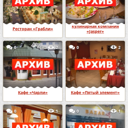
Кулинарная компания
Ресторан «Грабли»
«Jasper»
0
2
0
2
Кафе «Чарли»
Кафе «Пятый элемент»
0
1
0
1