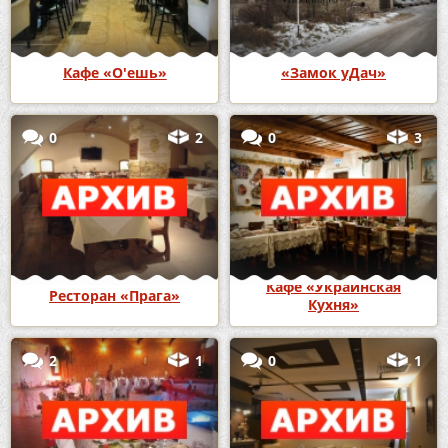
Кафе «О'ешь»
«Замок уДач»
0
2
0
3
Кафе «Украинская
Ресторан «Прага»
Кухня»
2
1
0
1