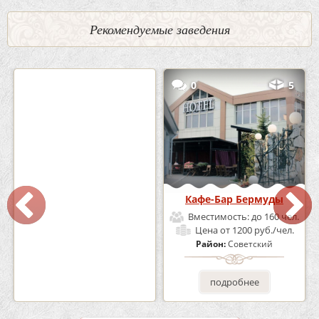
Рекомендуемые заведения
2
3
0
5
Кафе «Шишка»
Кафе-Бар Бермуды
Вместимость:
до 100 чел.
Вместимость:
до 160 чел.
Цена
от 1700 руб./чел.
Цена
от 1200 руб./чел.
Район:
Советский
Район:
Советский
подробнее
подробнее