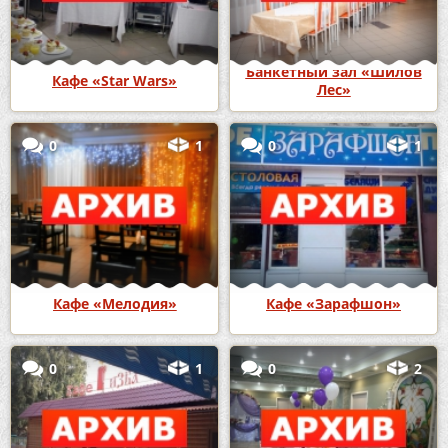
Банкетный зал «Шилов
Кафе «Star Wars»
Лес»
0
1
0
1
Кафе «Мелодия»
Кафе «Зарафшон»
0
1
0
2