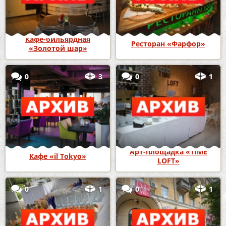
Кафе-бильярдная
Ресторан «Фарфор»
«Золотой шар»
0
3
0
1
Арт-площадка «TIME
Кафе «il Tokyo»
LOFT»
0
1
0
1