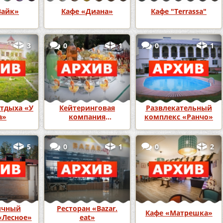
Вайк»
Кафе «Диана»
Кафе "Terrassa"
3
0
1
0
1
тдыха «У
Кейтеринговая
Развлекательный
а»
компания
комплекс «Ранчо»
«ПроСервис»
5
0
1
0
2
ичный
Ресторан «Bazar.
Кафе «Матрешка»
«Лесное»
eat»