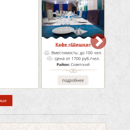
Бар Бермуды
Кафе «Шишка»
мость:
до 160 чел.
Вместимость:
до 100 чел.
от 1200 руб./чел.
Цена
от 1700 руб./чел.
он:
Советский
Район:
Советский
одробнее
подробнее
мые