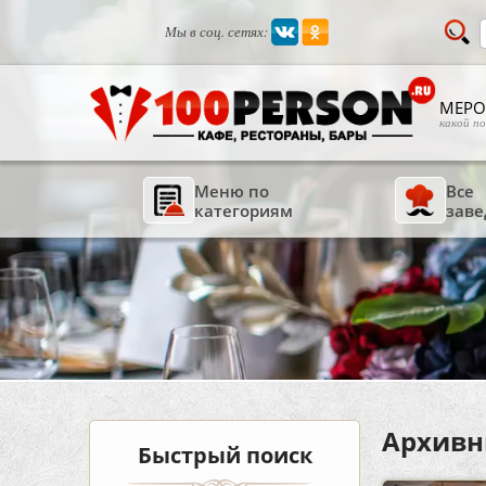
Мы в соц. сетях:
МЕРО
какой п
Меню по
Все
категориям
заве
Архивн
Быстрый поиск