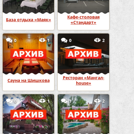
Кафе-столовая
База отдыха «Маяк»
«Стандарт»
0
1
0
2
Ресторан «Мангал-
Сауна на Шишкова
house»
0
1
1
2