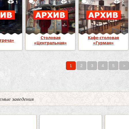
1
0
1
0
2
Столовая
Кафе-столовая
треча»
«Центральная»
«Гурман»
1
2
3
4
5
>
емые заведения
2
3
0