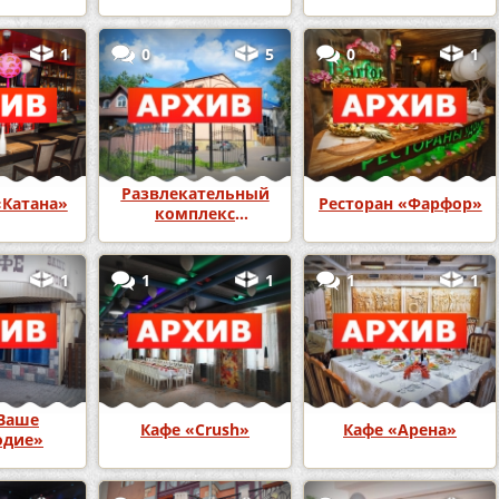
1
0
5
0
1
Развлекательный
«Катана»
Ресторан «Фарфор»
комплекс
«Карамболь»
1
1
1
1
1
Ваше
Кафе «Crush»
Кафе «Арена»
одие»