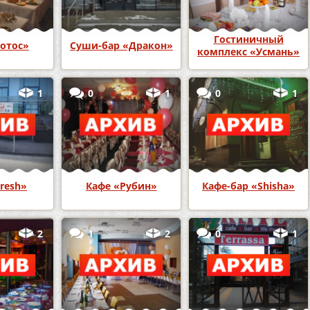
Гостиничный
отос»
Суши-бар «Дракон»
комплекс «Усмань»
1
0
1
0
1
resh»
Кафе «Рубин»
Кафе-бар «Shisha»
2
1
2
0
1