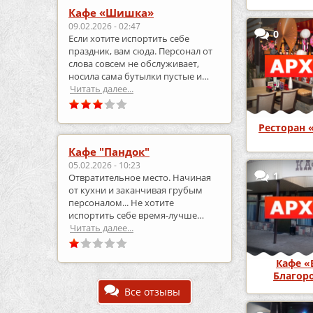
Кафе «Шишка»
09.02.2026 - 02:47
0
Если хотите испортить себе
праздник, вам сюда. Персонал от
слова совсем не обслуживает,
носила сама бутылки пустые и
приносила полные.
Читать далее...
Ресторан 
Кафе "Пандок"
05.02.2026 - 10:23
1
Отвратительное место. Начиная
от кухни и заканчивая грубым
персоналом... Не хотите
испортить себе время-лучше
выберите что-то другое..
Читать далее...
Кафе «
Благор
Все отзывы