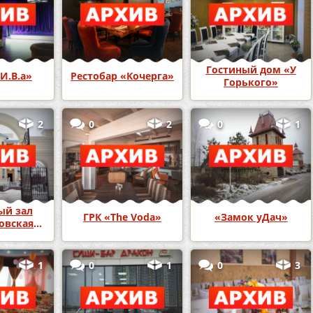
Гостиный дом «У
И.В.а»
Рестобар «Кочерга»
Горького»
2
0
2
0
1
ый зал
ГРК «The Voda»
«Замок уДач»
овская
ба»
1
0
1
0
3