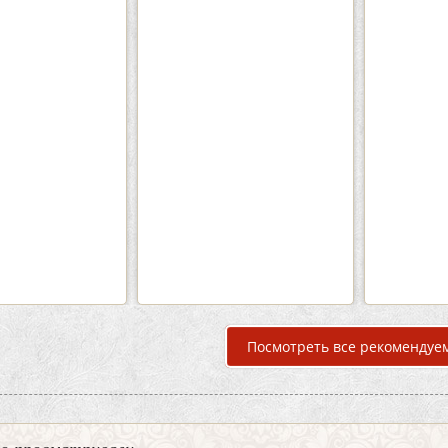
Кафе «Шишка»
Кафе-
Вместимость:
до 100 чел.
Вмести
Цена
от 1700 руб./чел.
Цена
Район:
Советский
Рай
подробнее
п
Посмотреть все рекомендуе
но просматривали