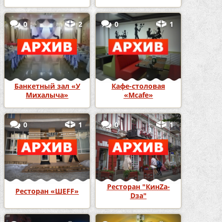
0
2
0
1
Банкетный зал «У
Кафе-столовая
Михалыча»
«Mcafe»
0
1
0
1
Ресторан "КинZа-
Ресторан «ШЕFF»
Dза"