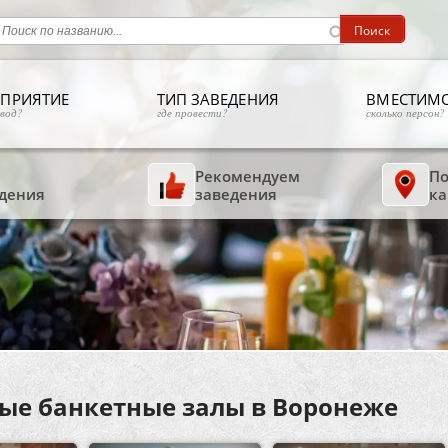
ПРИЯТИЕ
ТИП ЗАВЕДЕНИЯ
ВМЕСТИМ
овод?
где провести?
сколько персон?
Рекомендуем
По
дения
заведения
ка
ые банкетные залы в Воронеже