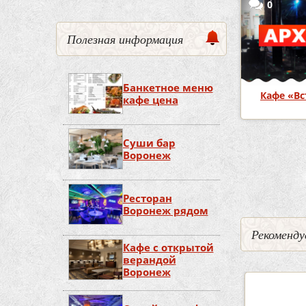
0
Полезная информация
Банкетное меню
Кафе «Вс
кафе цена
Суши бар
Воронеж
Страницы
Ресторан
Воронеж рядом
Рекоменду
Кафе с открытой
верандой
Воронеж
5
2
3