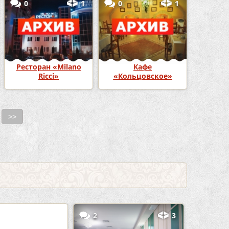
0
1
0
1
Ресторан «Milano
Кафе
Ricci»
«Кольцовское»
>>
5
2
3