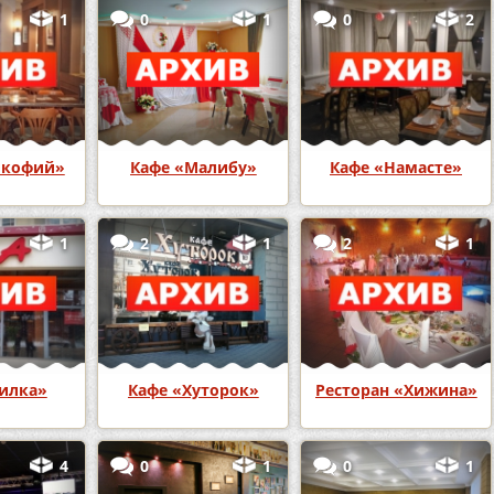
1
0
1
0
2
окофий»
Кафе «Малибу»
Кафе «Намасте»
1
2
1
2
1
илка»
Кафе «Хуторок»
Ресторан «Хижина»
4
0
1
0
1