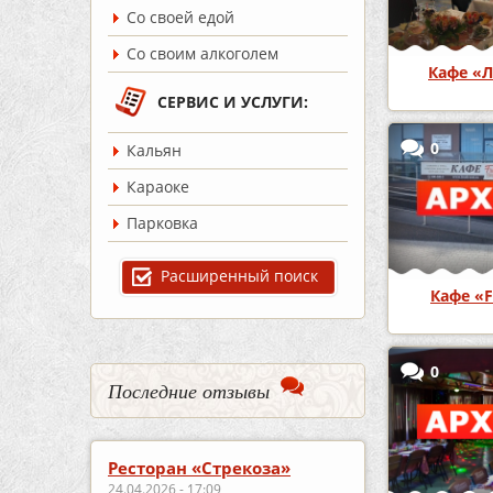
Со своей едой
Со своим алкоголем
Кафе «Л
СЕРВИС И УСЛУГИ:
0
Кальян
Караоке
Парковка
Расширенный поиск
Кафе «F
0
Последние отзывы
Ресторан «Стрекоза»
24.04.2026 - 17:09