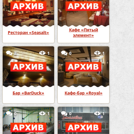
Кафе «Пятый
Ресторан «Seasalt»
элемент»
2
1
0
1
Бар «BarDuck»
Кафе-бар «Royal»
0
1
0
1