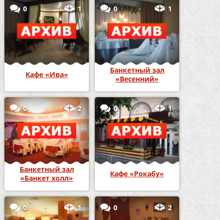
0
1
0
1
Банкетный зал
Кафе «Ива»
«Весенний»
0
2
0
1
Банкетный зал
Кафе «Рокабу»
«Банкет холл»
0
1
0
2