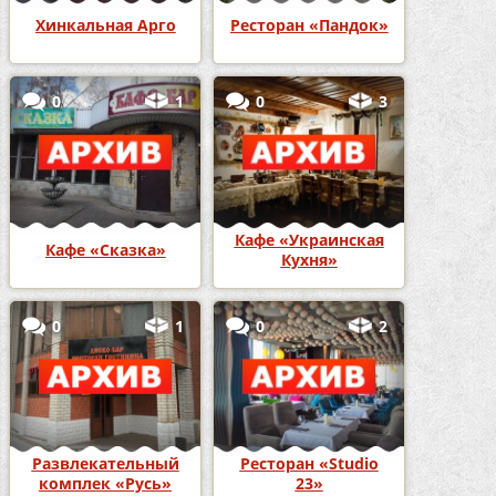
Хинкальная Арго
Ресторан «Пандок»
0
1
0
3
Кафе «Украинская
Кафе «Сказка»
Кухня»
0
1
0
2
Развлекательный
Ресторан «Studio
комплек «Русь»
23»