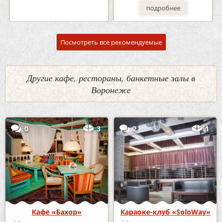
подробнее
подробнее
Посмотреть все рекомендуемые
Другие кафе, рестораны, банкетные залы в
Воронеже
0
3
2
1
Кафе «Бахор»
Караоке-клуб «SoloWay»