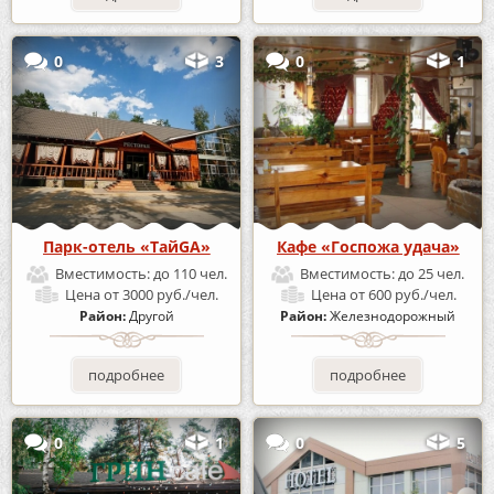
0
3
0
1
Парк-отель «ТайGA»
Кафе «Госпожа удача»
Вместимость:
до 110 чел.
Вместимость:
до 25 чел.
Цена
от 3000 руб./чел.
Цена
от 600 руб./чел.
Район:
Другой
Район:
Железнодорожный
подробнее
подробнее
0
1
0
5