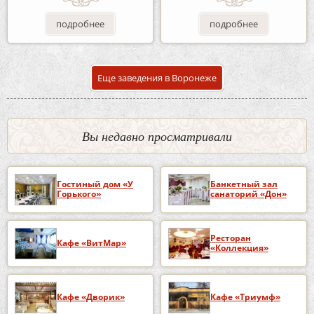
подробнее
подробнее
Еще заведения в Воронеже
Вы недавно просматривали
Гостиный дом «У
Банкетный зал
Горького»
санаторий «Дон»
Ресторан
Кафе «ВитМар»
«Коллекция»
Кафе «Дворик»
Кафе «Триумф»