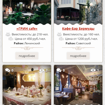
«ГРИН cafe»
Кафе-Бар Бермуды
Вместимость:
до 218 чел.
Вместимость:
до 160 чел.
Цена
от 450 руб./чел.
Цена
от 1200 руб./чел.
Район:
Ленинский
Район:
Советский
подробнее
подробнее
0
2
0
1