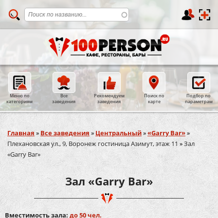
Меню по
Все
Рекомендуем
Поиск по
Подбор по
категориям
заведения
заведения
карте
параметрам
Вы здесь
Главная
»
Все заведения
»
Центральный
»
«Garry Bar»
»
Плехановская ул., 9, Воронеж гостиница Азимут, этаж 11
»
Зал
«Garry Bar»
Зал «Garry Bar»
Вместимость зала:
до 50 чел.