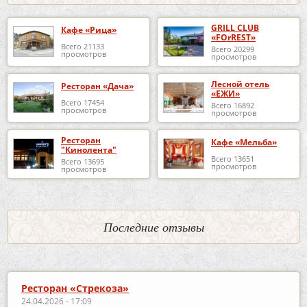
GRILL CLUB
Кафе «Рица»
«FOrREST»
Всего 21133
Всего 20299
просмотров
просмотров
Лесной отель
Ресторан «Дача»
«ЕЖИ»
Всего 17454
Всего 16892
просмотров
просмотров
Ресторан
Кафе «Мельба»
"Кинолента"
Всего 13651
Всего 13695
просмотров
просмотров
Последние отзывы
Ресторан «Стрекоза»
24.04.2026 - 17:09