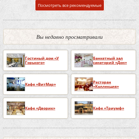
Посмотреть все рекомендуемые
Вы недавно просматривали
Гостиный дом «У
Банкетный зал
Горького»
санаторий «Дон»
Ресторан
Кафе «ВитМар»
«Коллекция»
Кафе «Дворик»
Кафе «Триумф»