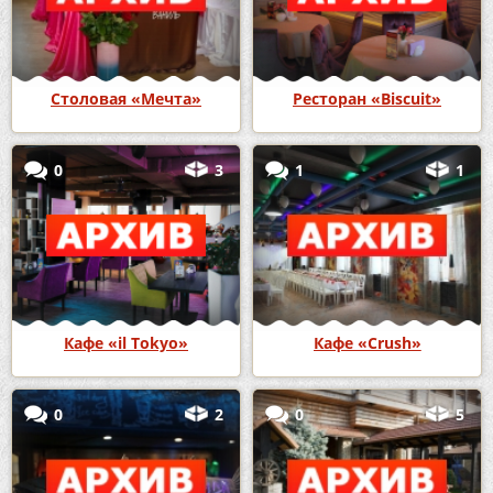
Столовая «Мечта»
Ресторан «Biscuit»
0
3
1
1
Кафе «il Tokyo»
Кафе «Crush»
0
2
0
5