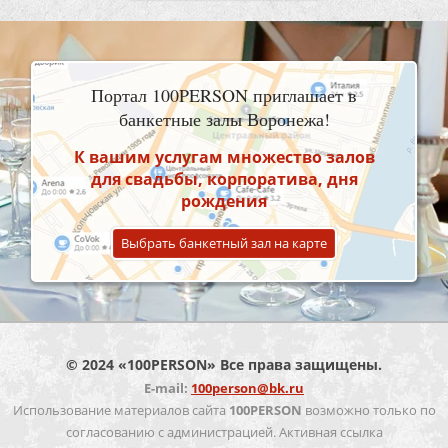
Портал 100PERSON приглашает в
банкетные залы Воронежа!
К вашим услугам множество залов
для свадьбы, корпоратива, дня
рождения
Выбрать банкетный зал на карте
© 2024 «100PERSON» Все права защищены.
E-mail:
100person@bk.ru
Использование материалов сайта
100PERSON
возможно только по
согласованию с администрацией. Активная ссылка