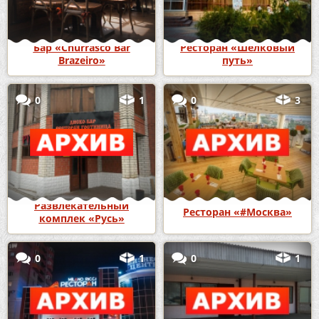
Бар «Churrasco Bar
Ресторан «Шелковый
Brazeiro»
путь»
0
1
0
3
Развлекательный
Ресторан «#Москва»
комплек «Русь»
0
1
0
1