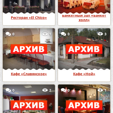
Банкетный зал «Банкет
Ресторан «El Chico»
холл»
0
1
0
3
Кафе «Славянское»
Кафе «Ной»
0
2
0
1