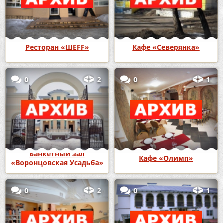
Ресторан «ШЕFF»
Кафе «Северянка»
0
2
0
1
Банкетный зал
Кафе «Олимп»
«Воронцовская Усадьба»
0
2
0
1