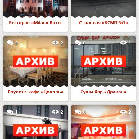
Ресторан «Milano Ricci»
Столовая «БСМП №1»
0
2
0
1
Боулинг-кафе «Цоколь»
Суши-бар «Дракон»
1
2
0
2