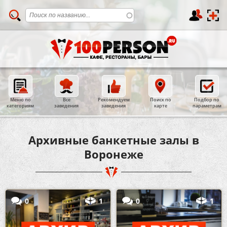
Меню по
Все
Рекомендуем
Поиск по
Подбор по
категориям
заведения
заведения
карте
параметрам
Архивные банкетные залы в
Воронеже
0
1
0
1