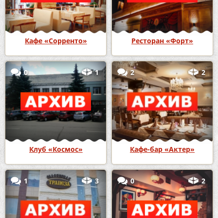
Кафе «Сорренто»
Ресторан «Форт»
0
1
2
2
Клуб «Космос»
Кафе-бар «Актер»
1
3
0
2