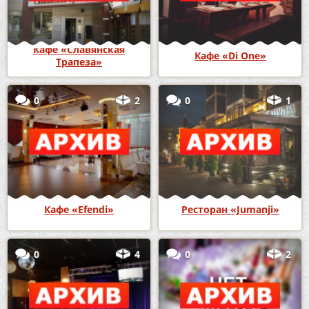
Кафе «Славянская
Кафе «Di One»
Трапеза»
0
2
0
1
Кафе «Efendi»
Ресторан «Jumanji»
0
4
0
2