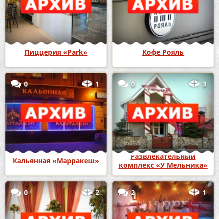
Пиццерия «Park»
Кофе Рояль
0
1
0
3
Развлекательный
Кальянная «Марракеш»
комплекс «У Мельника»
0
2
2
1