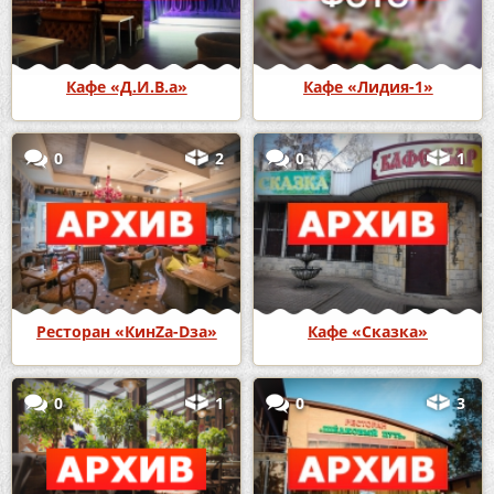
Кафе «Д.И.В.а»
Кафе «Лидия-1»
0
2
0
1
Ресторан «КинZа-Dза»
Кафе «Сказка»
0
1
0
3