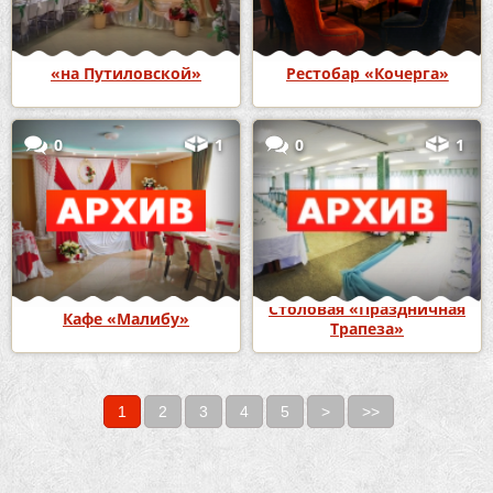
«на Путиловской»
Рестобар «Кочерга»
0
1
0
1
Столовая «Праздничная
Кафе «Малибу»
Трапеза»
1
2
3
4
5
>
>>
Страницы