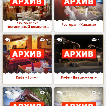
Ресторанно-
Ресторан «Хижина»
гостиничный комплекс
«Версаль»
0
1
0
1
Кафе «Вояж»
Кафе «Две хижины»
0
1
0
3