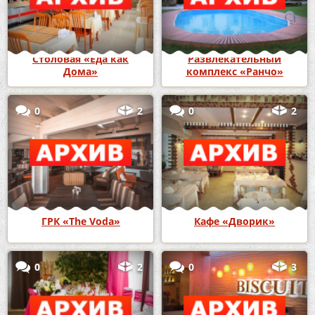
Столовая «Еда как
Развлекательный
Дома»
комплекс «Ранчо»
0
2
0
2
ГРК «The Voda»
Кафе «Дворик»
0
2
0
3