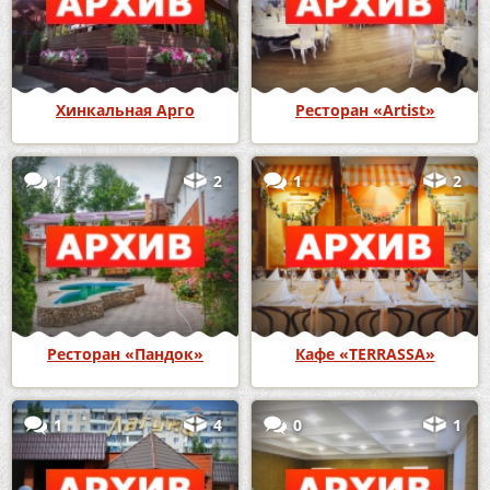
Хинкальная Арго
Ресторан «Artist»
1
2
1
2
Ресторан «Пандок»
Кафе «TERRASSA»
1
4
0
1