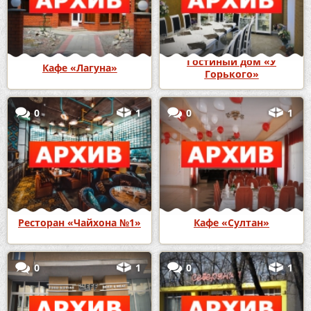
Гостиный дом «У
Кафе «Лагуна»
Горького»
0
1
0
1
Ресторан «Чайхона №1»
Кафе «Султан»
0
1
0
1