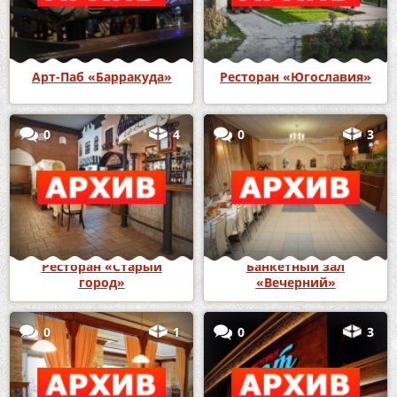
Арт-Паб «Барракуда»
Ресторан «Югославия»
0
4
0
3
Ресторан «Старый
Банкетный зал
город»
«Вечерний»
0
1
0
3