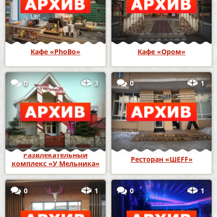
Кафе «PhoBo»
Кафе «Ором»
0
3
0
1
Развлекательный
Ресторан «ШЕFF»
комплекс «У Мельника»
0
1
0
1