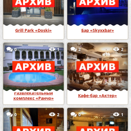
Grill Park «Doski»
Бар «Skyxxbar»
0
1
2
2
Развлекательный
Кафе-бар «Актер»
комплекс «Ранчо»
0
2
0
1