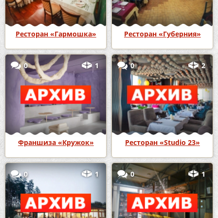
Ресторан «Гармошка»
Ресторан «Губерния»
0
1
0
2
Франшиза «Кружок»
Ресторан «Studio 23»
0
1
0
1