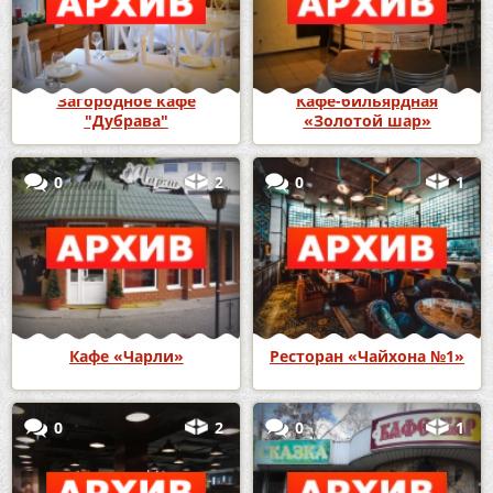
Загородное кафе
Кафе-бильярдная
"Дубрава"
«Золотой шар»
0
2
0
1
Кафе «Чарли»
Ресторан «Чайхона №1»
0
2
0
1