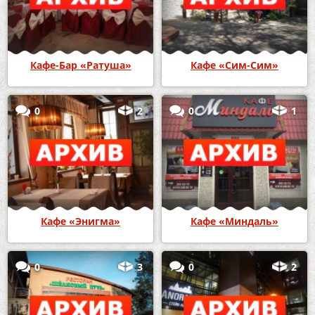
Кафе-Бар «Ратуша»
Кафе «Сим-Сим»
0
2
0
1
Кафе «Энигма»
Кафе «Миндаль»
0
3
0
2