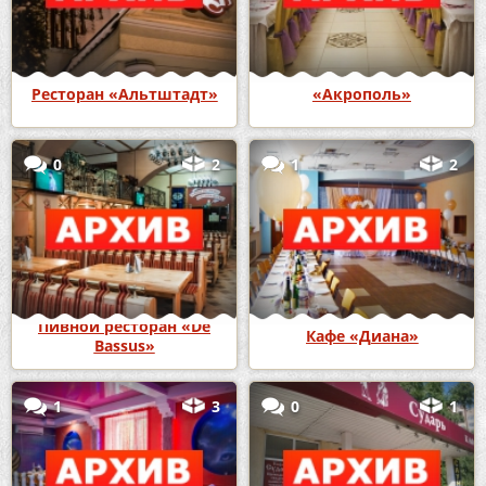
Ресторан «Альтштадт»
«Акрополь»
0
2
1
2
Пивной ресторан «De
Кафе «Диана»
Bassus»
1
3
0
1