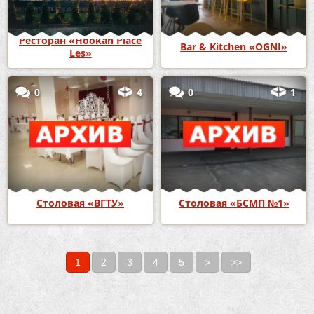
Ресторан «Hookah Place
Bar & Kitchen «OGNI»
Les»
0
4
0
1
Столовая «ВГТУ»
Столовая «БСМП №1»
1
2
3
4
5
>
>>
Страницы