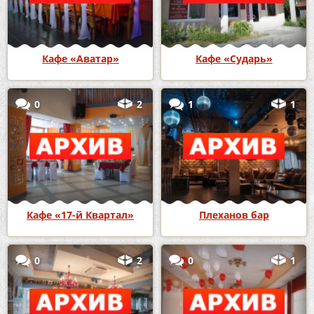
Кафе «Аватар»
Кафе «Сударь»
0
2
1
1
Кафе «17-й Квартал»
Плеханов бар
0
2
0
1