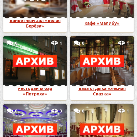
Банкетный зал «Белая
Кафе «Малибу»
Берёза»
0
1
0
1
Ресторан & бар
База отдыха «Лесная
«Потроха»
Сказка»
0
3
0
1