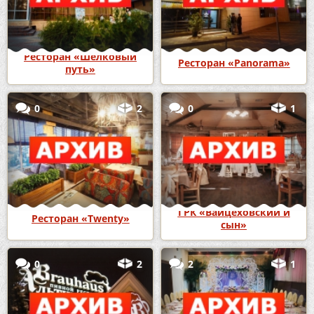
Ресторан «Шелковый
Ресторан «Panorama»
путь»
0
2
0
1
ГРК «Вайцеховский и
Ресторан «Twenty»
сын»
0
2
2
1