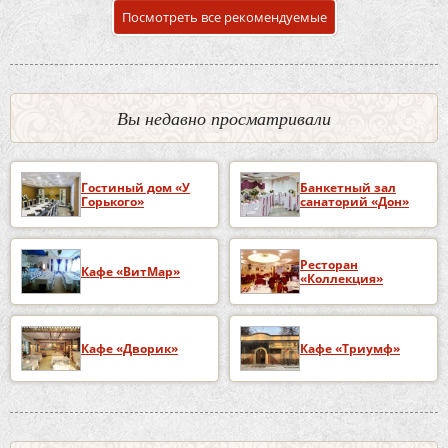
Посмотреть все рекомендуемые
Вы недавно просматривали
Гостиный дом «У
Банкетный зал
Горького»
санаторий «Дон»
Ресторан
Кафе «ВитМар»
«Коллекция»
Кафе «Дворик»
Кафе «Триумф»