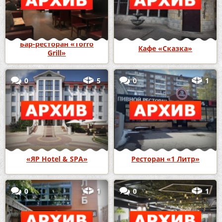
Бар-ресторан «Torro
Кафе «Сказка»
Grill»
0
5
0
1
«ЯР Hotel & SPA»
Ресторан «1 Литр»
0
1
0
1