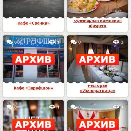
Кулинарная компания
Кафе «Свечка»
«Jasper»
0
1
0
3
Ресторан
Кафе «Зарафшон»
«Императрица»
0
1
0
1