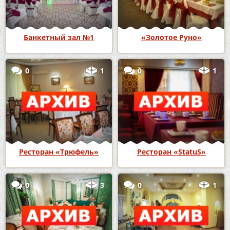
Банкетный зал №1
«Золотое Руно»
0
1
0
1
Ресторан «Трюфель»
Ресторан «StatuS»
0
3
0
1