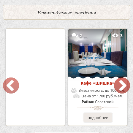
Рекомендуемые заведения
0
5
2
3
Кафе-Бар Бермуды
Кафе «Шишка»
Вместимость:
до 160 чел.
Вместимость:
до 100 чел.
Цена
от 1200 руб./чел.
Цена
от 1700 руб./чел.
Район:
Советский
Район:
Советский
подробнее
подробнее