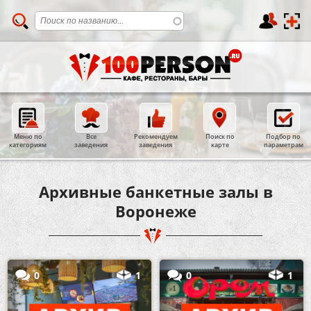
Меню по
Все
Рекомендуем
Поиск по
Подбор по
категориям
заведения
заведения
карте
параметрам
Архивные банкетные залы в
Воронеже
0
1
0
1