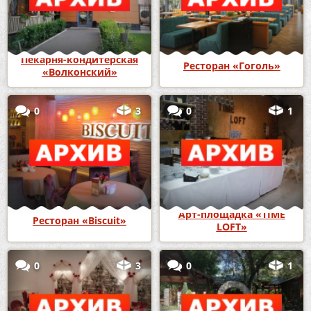
Пекарня-кондитерская
Ресторан «Гоголь»
«Волконский»
0
3
0
1
Арт-площадка «TIME
Ресторан «Biscuit»
LOFT»
0
3
0
1