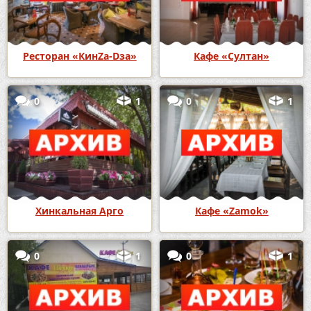
Ресторан «КинZа-Dза»
Кафе «Султан»
0
1
0
1
Хинкальная Арго
Кафе «Zamok»
0
1
0
1