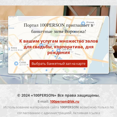
Портал 100PERSON приглашает в
банкетные залы Воронежа!
К вашим услугам множество залов
для свадьбы, корпоратива, дня
рождения
Выбрать банкетный зал на карте
© 2024 «100PERSON» Все права защищены.
E-mail:
100person@bk.ru
Использование материалов сайта
100PERSON
возможно только по
согласованию с администрацией. Активная ссылка