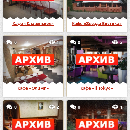
Кафе «Славянское»
Кафе «Звезда Востока»
0
1
0
3
Кафе «Олимп»
Кафе «il Tokyo»
0
2
0
1