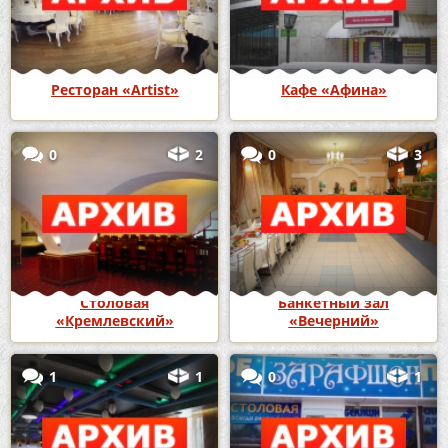
Ресторан «Artist»
Кафе «Афина»
0
2
0
3
Столовая
Банкетный зал
«Кремлевский»
«Вечерний»
1
1
0
1