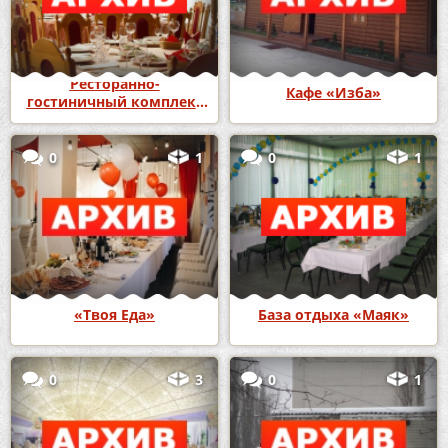
Ресторанно-
Кафе «Изба»
гостиничный комплекс
«Версаль»
0
1
0
1
«Твоя Еда»
База отдыха «Маяк»
0
3
0
1