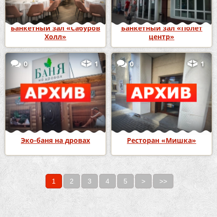
Банкетный зал «Сабуров
Банкетный зал «Полёт
Холл»
центр»
0
1
0
1
Эко-баня на дровах
Ресторан «Мишка»
1
2
3
4
5
>
>>
Страницы