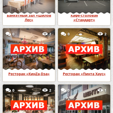
Банкетный зал «Шилов
Кафе-столовая
Лес»
«Стандарт»
0
2
0
2
Ресторан «КинZа-Dза»
Ресторан «Пинта Хаус»
0
2
0
1