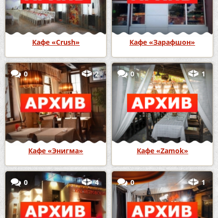
Кафе «Crush»
Кафе «Зарафшон»
0
2
0
1
Кафе «Энигма»
Кафе «Zamok»
0
4
0
1