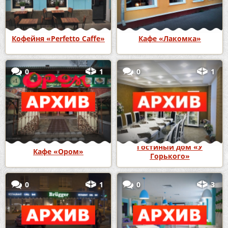
Кофейня «Perfetto Caffe»
Кафе «Лакомка»
0
1
0
1
Гостиный дом «У
Кафе «Ором»
Горького»
0
1
0
3