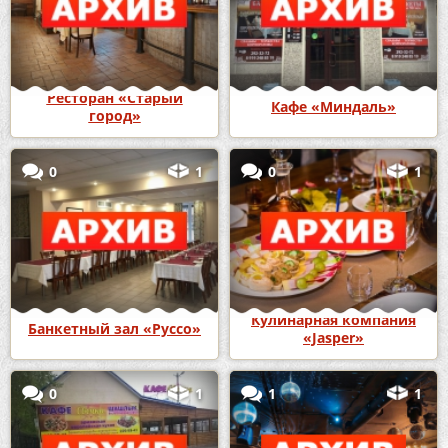
Ресторан «Старый
Кафе «Миндаль»
город»
0
1
0
1
Кулинарная компания
Банкетный зал «Руссо»
«Jasper»
0
1
1
1