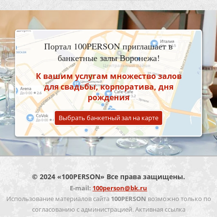
Портал 100PERSON приглашает в
банкетные залы Воронежа!
К вашим услугам множество залов
для свадьбы, корпоратива, дня
рождения
Выбрать банкетный зал на карте
© 2024 «100PERSON» Все права защищены.
E-mail:
100person@bk.ru
Использование материалов сайта
100PERSON
возможно только по
согласованию с администрацией. Активная ссылка