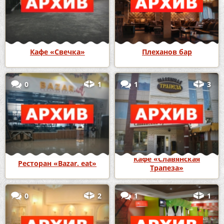
Кафе «Свечка»
Плеханов бар
0
1
1
3
Кафе «Славянская
Ресторан «Bazar. eat»
Трапеза»
0
2
1
1