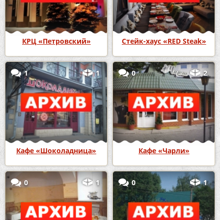
КРЦ «Петровский»
Стейк-хаус «RED Steak»
1
1
0
2
Кафе «Шоколадница»
Кафе «Чарли»
0
1
0
1