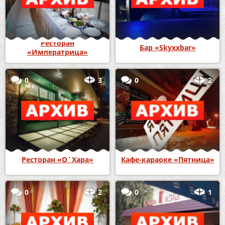
Ресторан
Бар «Skyxxbar»
«Императрица»
0
3
0
2
Ресторан «О`Хара»
Кафе-караоке «Пятница»
0
2
0
1