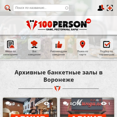
Меню по
Все
Рекомендуем
Поиск по
Подбор по
категориям
заведения
заведения
карте
параметрам
Архивные банкетные залы в
Воронеже
0
4
0
1