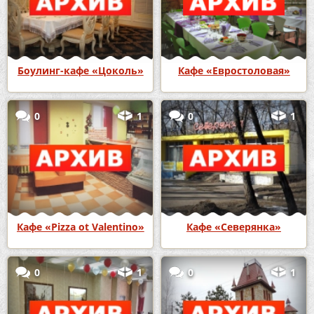
Боулинг-кафе «Цоколь»
Кафе «Евростоловая»
0
1
0
1
Кафе «Pizza ot Valentino»
Кафе «Северянка»
0
1
0
1