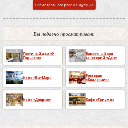
Посмотреть все рекомендуемые
Вы недавно просматривали
Гостиный дом «У
Банкетный зал
Горького»
санаторий «Дон»
Ресторан
Кафе «ВитМар»
«Коллекция»
Кафе «Дворик»
Кафе «Триумф»