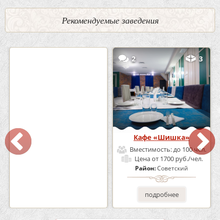
Рекомендуемые заведения
0
5
2
3
Кафе-Бар Бермуды
Кафе «Шишка»
Вместимость:
до 160 чел.
Вместимость:
до 100 чел.
Цена
от 1200 руб./чел.
Цена
от 1700 руб./чел.
Район:
Советский
Район:
Советский
подробнее
подробнее