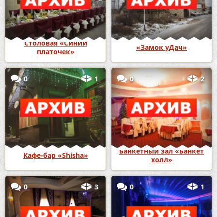
Столовая «Синий
«Замок уДач»
платочек»
0
1
0
2
Банкетный зал «Банкет
Кафе-бар «Shisha»
холл»
0
3
0
1