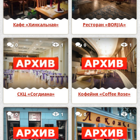
Кафе «Хинкальная»
Ресторан «BORJIA»
0
1
0
1
СКЦ «Согдиана»
Кофейня «Coffee Rose»
0
1
0
1