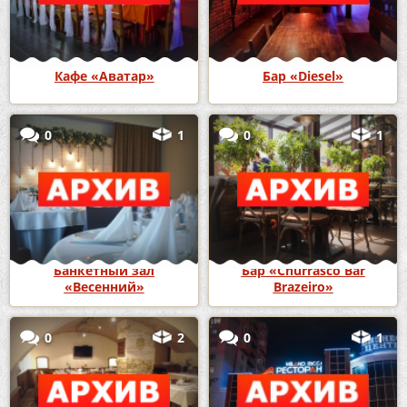
Кафе «Аватар»
Бар «Diesel»
0
1
0
1
Банкетный зал
Бар «Churrasco Bar
«Весенний»
Brazeiro»
0
2
0
1