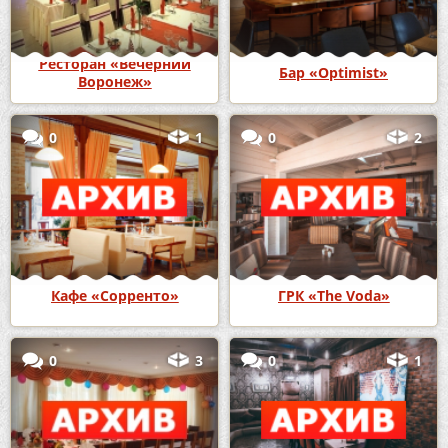
Ресторан «Вечерний
Бар «Optimist»
Воронеж»
0
1
0
2
Кафе «Сорренто»
ГРК «The Voda»
0
3
0
1