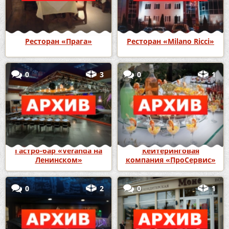
Ресторан «Прага»
Ресторан «Milano Ricci»
0
3
0
1
Гастро-бар «Veranda на
Кейтеринговая
Ленинском»
компания «ПроСервис»
0
2
0
1