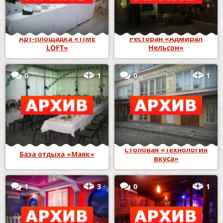
Арт-площадка «TIME
Ресторан «Адмирал
LOFT»
Нельсон»
0
1
0
1
Столовая «Технология
База отдыха «Маяк»
вкуса»
1
3
0
1