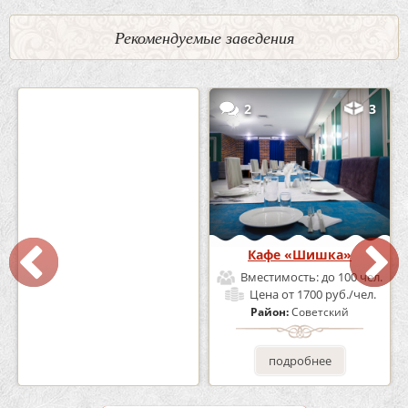
Рекомендуемые заведения
0
5
2
3
Кафе-Бар Бермуды
Кафе «Шишка»
Вместимость:
до 160 чел.
Вместимость:
до 100 чел.
Цена
от 1200 руб./чел.
Цена
от 1700 руб./чел.
Район:
Советский
Район:
Советский
подробнее
подробнее