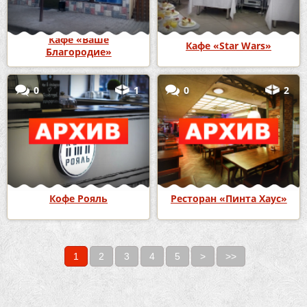
Кафе «Ваше
Кафе «Star Wars»
Благородие»
0
1
0
2
Кофе Рояль
Ресторан «Пинта Хаус»
1
2
3
4
5
>
>>
Страницы