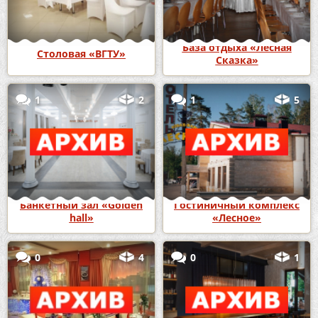
База отдыха «Лесная
Столовая «ВГТУ»
Сказка»
1
2
1
5
Банкетный зал «Golden
Гостиничный комплекс
hall»
«Лесное»
0
4
0
1