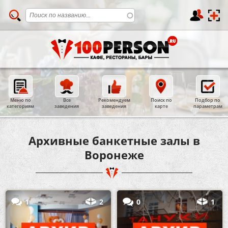
Меню по
Все
Рекомендуем
Поиск по
Подбор по
категориям
заведения
заведения
карте
параметрам
Архивные банкетные залы в
Воронеже
1
2
0
1