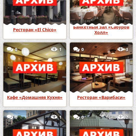
Банкетный зал «Сабуров
Ресторан «El Chico»
Холл»
0
1
0
3
Кафе «Домашняя Кухня»
Ресторан «Варибаси»
0
1
0
2