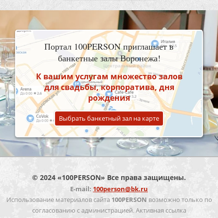
Портал 100PERSON приглашает в
банкетные залы Воронежа!
К вашим услугам множество залов
для свадьбы, корпоратива, дня
рождения
Выбрать банкетный зал на карте
© 2024 «100PERSON» Все права защищены.
E-mail:
100person@bk.ru
Использование материалов сайта
100PERSON
возможно только по
согласованию с администрацией. Активная ссылка