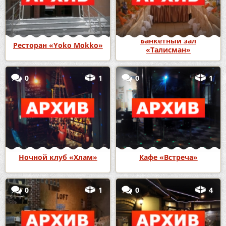
Банкетный зал
Ресторан «Yoko Mokko»
«Талисман»
0
1
0
1
Ночной клуб «Хлам»
Кафе «Встреча»
0
1
0
4