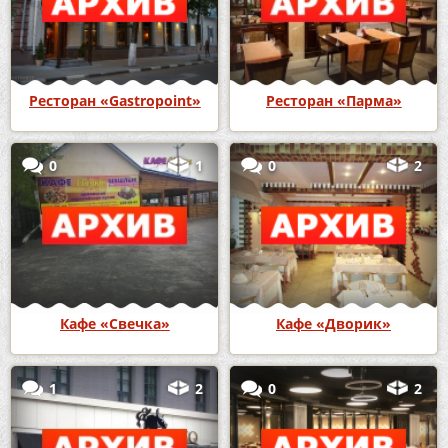
Ресторан «Gastropoint»
Ресторан «Парма»
0
1
0
2
Кафе «Свечка»
Кафе «Дворик»
1
2
0
2