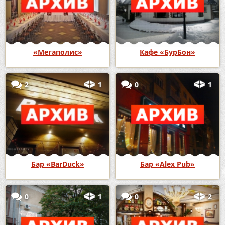
«Мегаполис»
Кафе «БурБон»
2
1
0
1
Бар «BarDuck»
Бар «Alex Pub»
0
1
0
2