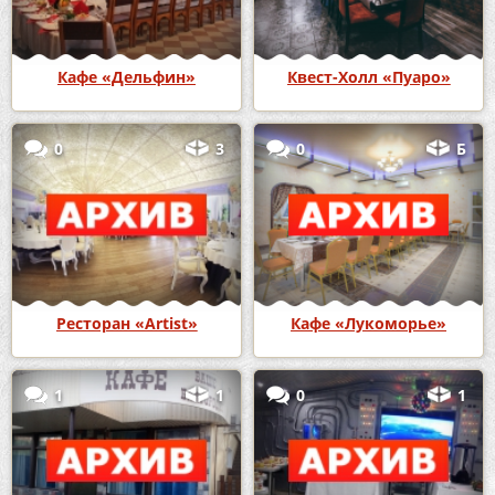
Кафе «Дельфин»
Квест-Холл «Пуаро»
0
3
0
Б
Ресторан «Artist»
Кафе «Лукоморье»
1
1
0
1