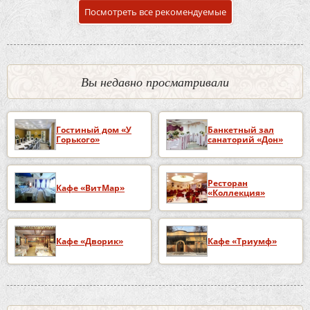
Посмотреть все рекомендуемые
Вы недавно просматривали
Гостиный дом «У
Банкетный зал
Горького»
санаторий «Дон»
Ресторан
Кафе «ВитМар»
«Коллекция»
Кафе «Дворик»
Кафе «Триумф»