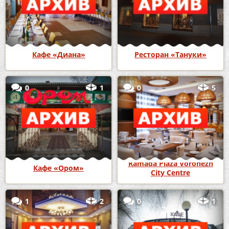
Кафе «Диана»
Ресторан «Тануки»
0
1
0
5
Ramada Plaza Voronezh
Кафе «Ором»
City Centre
1
2
0
1