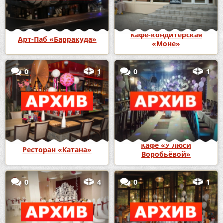
Кафе-кондитерская
Арт-Паб «Барракуда»
«Моне»
0
1
0
1
Кафе «У Люси
Ресторан «Катана»
Воробьёвой»
0
4
0
1