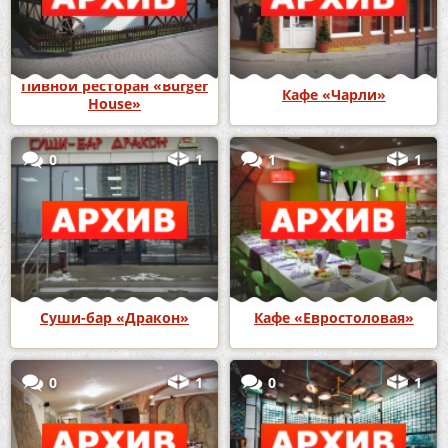
Пивной ресторан «Burger
Кафе «Чарли»
House»
0
1
1
1
Суши-бар «Дракон»
Кафе «Евростоловая»
0
1
0
1