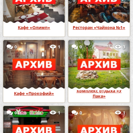
Кафе «Олимп»
Ресторан «Чайхона №1»
0
1
0
3
Комплекс отдыха «У
Кафе «Прокофий»
Пака»
0
1
0
1