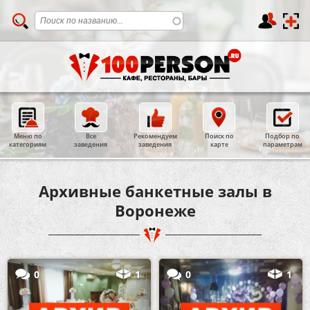
Меню по
Все
Рекомендуем
Поиск по
Подбор по
категориям
заведения
заведения
карте
параметрам
Архивные банкетные залы в
Воронеже
0
1
0
1