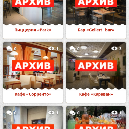
Пиццерия «Park»
Бар «Gellert_ bar»
0
1
0
3
Кафе «Сорренто»
Кафе «Караван»
0
1
0
1