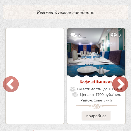
Рекомендуемые заведения
0
5
2
3
Кафе-Бар Бермуды
Кафе «Шишка»
Вместимость:
до 160 чел.
Вместимость:
до 100 чел.
Цена
от 1200 руб./чел.
Цена
от 1700 руб./чел.
Район:
Советский
Район:
Советский
подробнее
подробнее