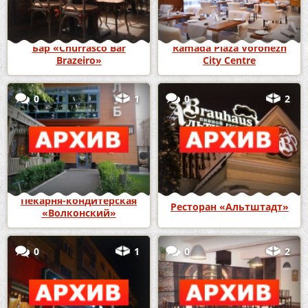
Бар «Churrasco Bar
Ramada Plaza Voronezh
Brazeiro»
City Centre
0
1
0
2
Пекарня-кондитерская
Ресторан «Альтштадт»
«Волконский»
0
1
0
2