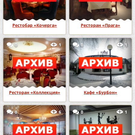
Рестобар «Кочерга»
Ресторан «Прага»
0
1
0
1
Ресторан «Коллекция»
Кафе «БурБон»
0
6
0
1