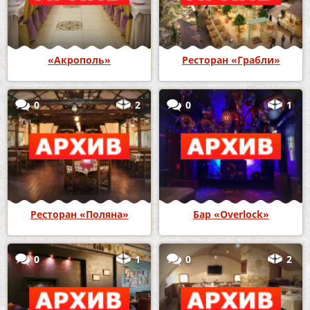
«Акрополь»
Ресторан «Грабли»
0
2
0
1
Ресторан «Поляна»
Бар «Overlock»
0
1
0
2