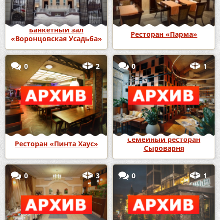
Банкетный зал
Ресторан «Парма»
«Воронцовская Усадьба»
0
2
0
1
Семейный ресторан
Ресторан «Пинта Хаус»
Сыроварня
0
3
0
1