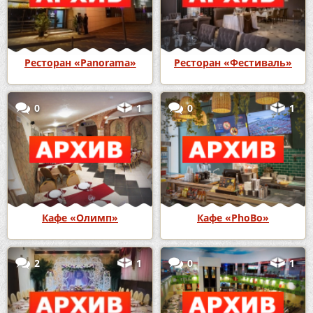
Ресторан «Panorama»
Ресторан «Фестиваль»
0
1
0
1
Кафе «Олимп»
Кафе «PhoBo»
2
1
0
1