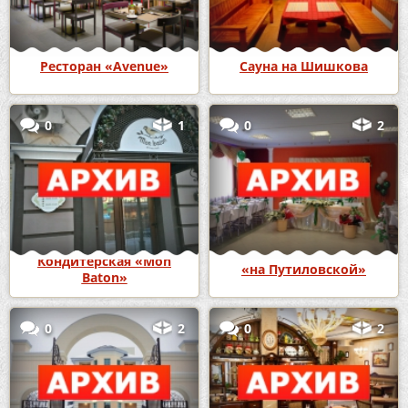
Ресторан «Avenue»
Сауна на Шишкова
0
1
0
2
Кондитерская «Mon
«на Путиловской»
Baton»
0
2
0
2