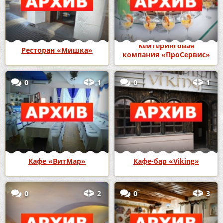
Кейтеринговая
Ресторан «Мишка»
компания «ПроСервис»
0
1
0
1
Кафе «ВитМар»
Кафе-бар «Viking»
0
2
0
3