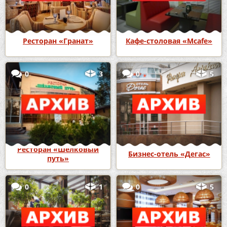
Ресторан «Гранат»
Кафе-столовая «Mcafe»
0
3
0
5
Ресторан «Шелковый
Бизнес-отель «Дегас»
путь»
0
1
0
5