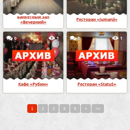
Банкетный зал
Ресторан «Jumanji»
«Вечерний»
0
1
0
1
Кафе «Рубин»
Ресторан «StatuS»
1
2
3
4
5
>
>>
Страницы