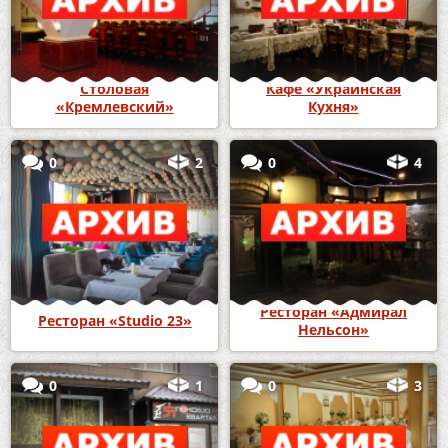
Столовая
Кафе «Украинская
«Кремлевский»
Кухня»
0
2
0
4
Ресторан «Адмирал
Ресторан «Studio 23»
Нельсон»
0
1
0
3