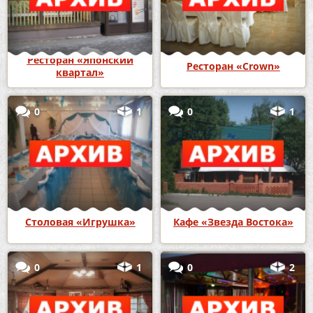
Ресторан «Японский
Ресторан «Crown»
квартал»
0
1
0
1
Столовая «Игрушка»
Кафе «Звезда Востока»
0
1
0
2