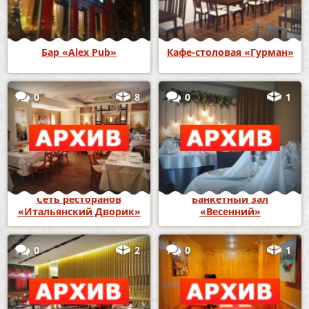
Бар «Alex Pub»
Кафе-столовая «Гурман»
0
8
0
1
Сеть ресторанов
Банкетный зал
«Итальянский Дворик»
«Весенний»
0
2
0
1