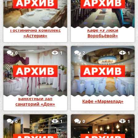
Гостинично комплекс
Кафе «У Люси
«Астерия»
Воробьёвой»
0
1
2
1
Банкетный зал
Кафе «Мармелад»
санаторий «Дон»
0
1
0
1