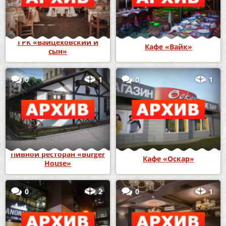
ГРК «Вайцеховский и
Кафе «Вайк»
сын»
0
1
0
1
Пивной ресторан «Burger
Кафе «Оскар»
House»
0
2
0
1