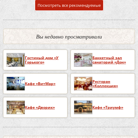
Посмотреть все рекомендуемые
Вы недавно просматривали
Гостиный дом «У
Банкетный зал
Горького»
санаторий «Дон»
Ресторан
Кафе «ВитМар»
«Коллекция»
Кафе «Дворик»
Кафе «Триумф»