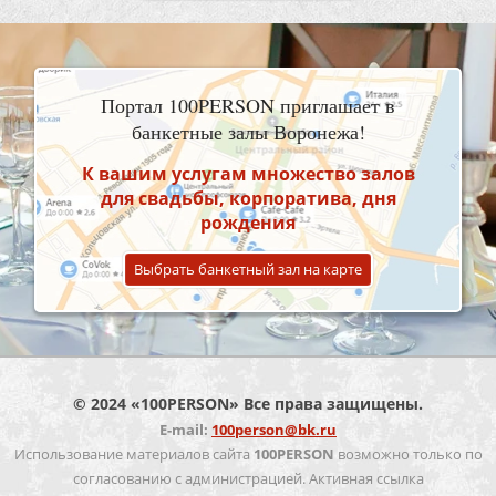
Портал 100PERSON приглашает в
банкетные залы Воронежа!
К вашим услугам множество залов
для свадьбы, корпоратива, дня
рождения
Выбрать банкетный зал на карте
© 2024 «100PERSON» Все права защищены.
E-mail:
100person@bk.ru
Использование материалов сайта
100PERSON
возможно только по
согласованию с администрацией. Активная ссылка