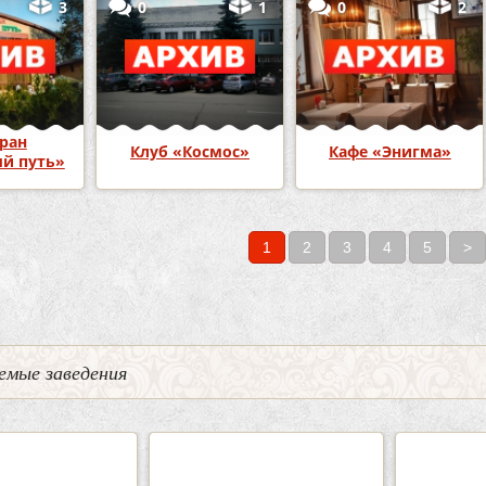
3
0
1
0
2
ран
Клуб «Космос»
Кафе «Энигма»
й путь»
1
2
3
4
5
>
емые заведения
0
5
2