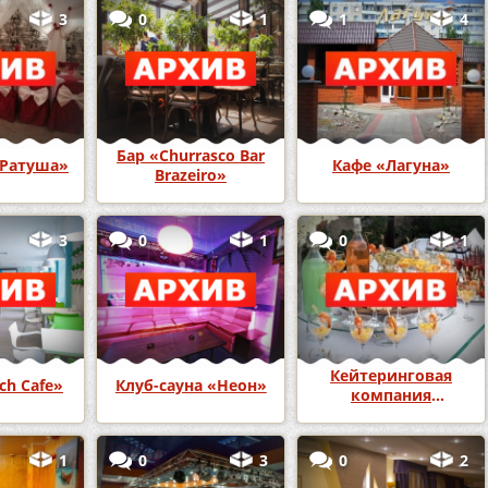
3
0
1
1
4
Бар «Churrasco Bar
«Ратуша»
Кафе «Лагуна»
Brazeiro»
3
0
1
0
1
Кейтеринговая
ch Cafe»
Клуб-сауна «Неон»
компания
«ПроСервис»
1
0
3
0
2