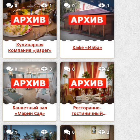
0
1
0
1
Кулинарная
Кафе «Изба»
компания «Jasper»
0
3
0
2
Банкетный зал
Ресторанно-
«Марин Сад»
гостиничный
комплекс
«Версаль»
1
5
0
2