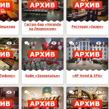
Гастро-бар «Veranda
Шишкова
Ресторан «Spago»
на Ленинском»
3
0
3
0
5
«Тифлис»
Кафе «Зазеркалье»
«ЯР Hotel & SPA»
1
0
2
0
2