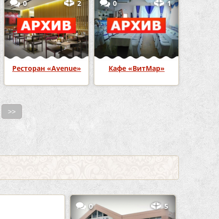
0
2
0
1
Ресторан «Avenue»
Кафе «ВитМар»
>>
3
0
5