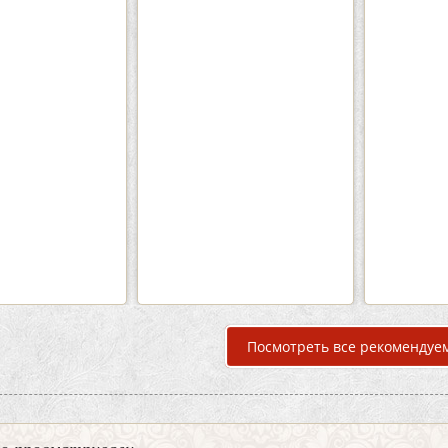
Кафе-Бар Бермуды
Каф
Вместимость:
до 160 чел.
Вмести
Цена
от 1200 руб./чел.
Цена
Район:
Советский
Рай
подробнее
п
Посмотреть все рекомендуе
но просматривали