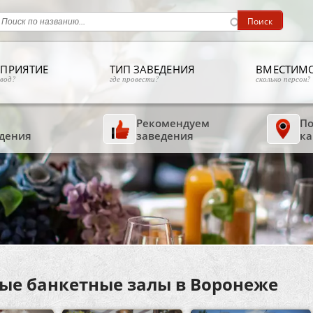
ПРИЯТИЕ
ТИП ЗАВЕДЕНИЯ
ВМЕСТИМ
овод?
где провести?
сколько персон?
Рекомендуем
По
дения
заведения
ка
ые банкетные залы в Воронеже