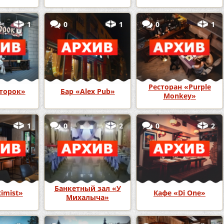
1
0
1
0
1
Ресторан «Purple
торок»
Бар «Alex Pub»
Monkey»
1
0
2
0
2
Банкетный зал «У
imist»
Кафе «Di One»
Михалыча»