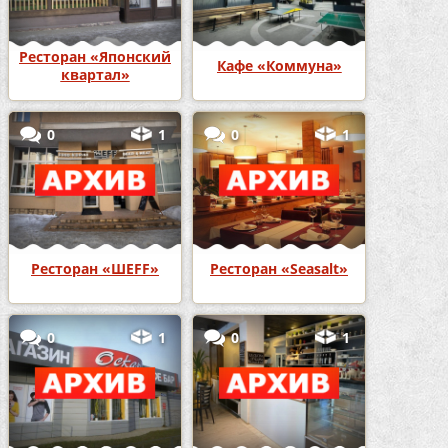
Ресторан «Японский
Кафе «Коммуна»
квартал»
0
1
0
1
Ресторан «ШЕFF»
Ресторан «Seasalt»
0
1
0
1