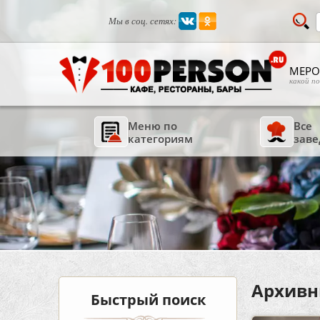
Мы в соц. сетях:
МЕРО
какой п
Меню по
Все
категориям
заве
Архивн
Быстрый поиск