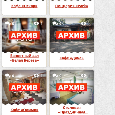
Кафе «Оскар»
Пиццерия «Park»
0
1
0
1
Банкетный зал
Кафе «Дача»
«Белая Берёза»
0
1
0
1
Столовая
Кафе «Олимп»
«Праздничная