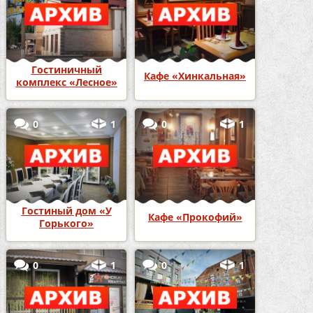
Гостиничный
Кафе «Хинкальная»
комплекс «Лесное»
0
1
0
1
Гостиный дом «У
Кафе «Прокофий»
Горького»
0
1
0
1