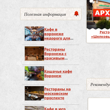
0
Полезная информация
Кафе в
Ресто
воронеже
«Шелковы
недорого для
дня рождения
Рестораны
Воронежа с
Страницы
красивым
видом
Кошачье кафе
Воронеж
Рекоменду
Рестораны на
московском
проспекте
3
0
5
Кафе в юго