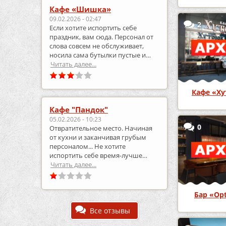
Кафе «Шишка»
09.02.2026 - 02:47
2
Если хотите испортить себе
праздник, вам сюда. Персонал от
слова совсем не обслуживает,
носила сама бутылки пустые и
приносила полные.
Читать далее...
Кафе «Ху
Кафе "Пандок"
05.02.2026 - 10:23
0
Отвратительное место. Начиная
от кухни и заканчивая грубым
персоналом... Не хотите
испортить себе время-лучше
выберите что-то другое..
Читать далее...
Бар «Opt
Все отзывы