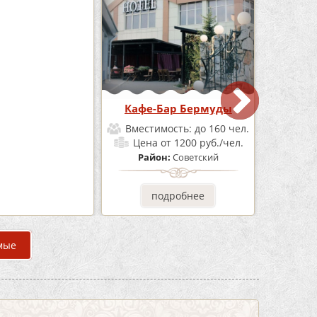
е «Шишка»
Кафе-Бар Бермуды
мость:
до 100 чел.
Вместимость:
до 160 чел.
от 1700 руб./чел.
Цена
от 1200 руб./чел.
он:
Советский
Район:
Советский
одробнее
подробнее
мые