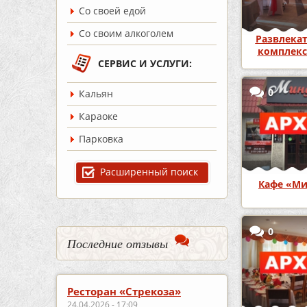
Со своей едой
Со своим алкоголем
Развлека
комплекс
СЕРВИС И УСЛУГИ:
0
Кальян
Караоке
Парковка
Расширенный поиск
Кафе «Ми
0
Последние отзывы
Ресторан «Стрекоза»
24.04.2026 - 17:09