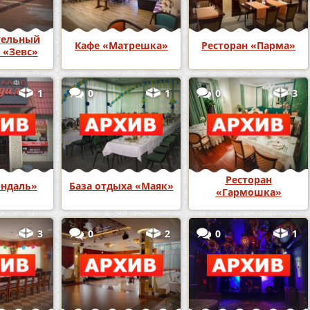
тельный
Кафе «Матрешка»
Ресторан «Парма»
 «Зевс»
1
0
1
0
3
Ресторан
ндаль»
База отдыха «Маяк»
«Гармошка»
3
0
2
0
1