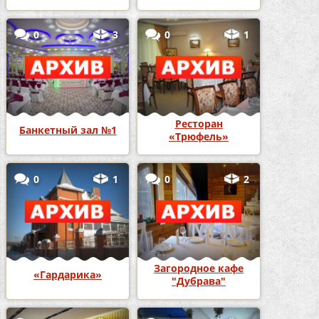
Трапеза»
0
3
0
1
Ресторан
Банкетный зал №1
«Трюфель»
0
1
0
2
Загородное кафе
«Гардарика»
"Дубрава"