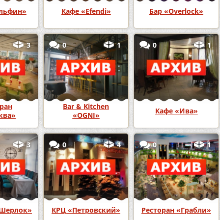
льфин»
Кафе «Efendi»
Бар «Overlock»
3
0
1
0
1
ран
Bar & Kitchen
Кафе «Ива»
ква»
«OGNI»
3
0
4
0
1
«Шерлок»
КРЦ «Петровский»
Ресторан «Грабли»