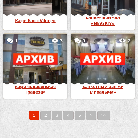
Банкетный зал
Кафе-бар «Viking»
«NEVSKIY»
1
3
0
2
Кафе «Славянская
Банкетный зал «У
Трапеза»
Михалыча»
1
2
3
4
5
>
>>
Страницы