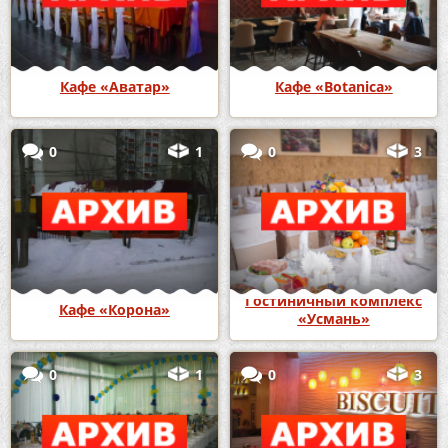
Кафе «Аватар»
Кафе «Botanica»
0
1
0
3
Гостиничный комплекс
Кафе «Корона»
«Усмань»
0
1
0
3