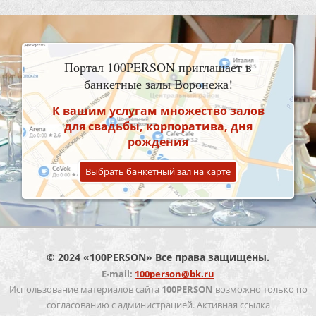
Портал 100PERSON приглашает в
банкетные залы Воронежа!
К вашим услугам множество залов
для свадьбы, корпоратива, дня
рождения
Выбрать банкетный зал на карте
© 2024 «100PERSON» Все права защищены.
E-mail:
100person@bk.ru
Использование материалов сайта
100PERSON
возможно только по
согласованию с администрацией. Активная ссылка