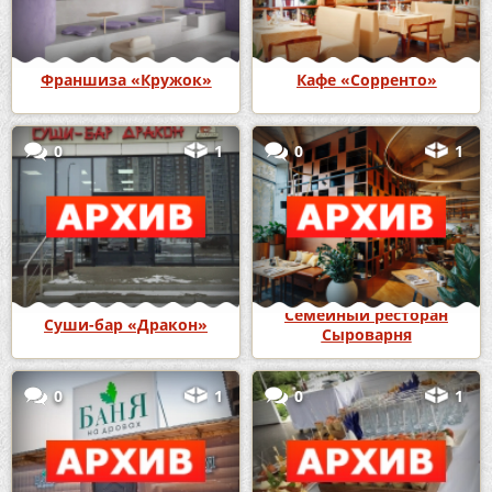
Франшиза «Кружок»
Кафе «Сорренто»
0
1
0
1
Семейный ресторан
Суши-бар «Дракон»
Сыроварня
0
1
0
1