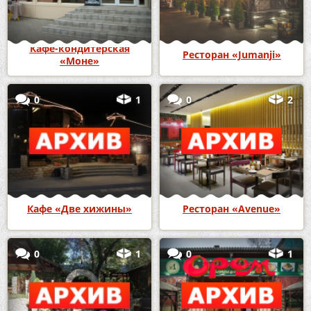
Кафе-кондитерская
Ресторан «Jumanji»
«Моне»
0
1
0
2
Кафе «Две хижины»
Ресторан «Avenue»
0
1
0
1