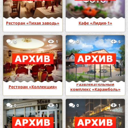
Ресторан «Тихая заводь»
Кафе «Лидия-1»
0
1
0
5
Развлекательный
Ресторан «Коллекция»
комплекс «Карамболь»
0
1
0
1