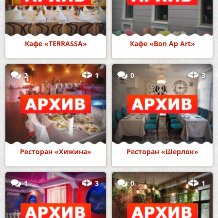
Кафе «TERRASSA»
Кафе «Bon Ap Art»
2
1
0
3
Ресторан «Хижина»
Ресторан «Шерлок»
1
3
0
1