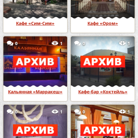
Кафе «Сим-Сим»
Кафе «Ором»
0
1
0
1
Кальянная «Марракеш»
Кафе-бар «Коктейль»
0
1
0
1