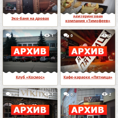
Кейтеринговая
Эко-баня на дровах
компания «Тимофеев»
0
1
0
2
Клуб «Космос»
Кафе-караоке «Пятница»
0
1
0
2