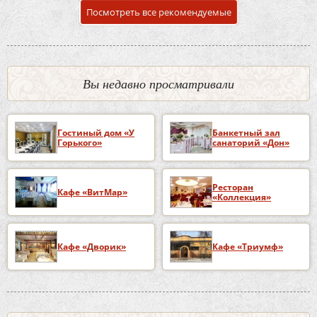
Посмотреть все рекомендуемые
Вы недавно просматривали
Гостиный дом «У
Банкетный зал
Горького»
санаторий «Дон»
Ресторан
Кафе «ВитМар»
«Коллекция»
Кафе «Дворик»
Кафе «Триумф»