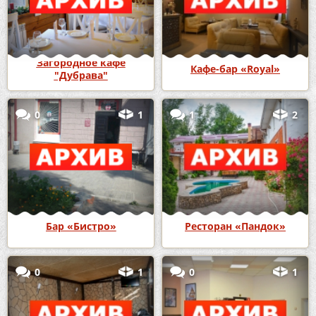
Загородное кафе
Кафе-бар «Royal»
"Дубрава"
0
1
1
2
Бар «Бистро»
Ресторан «Пандок»
0
1
0
1