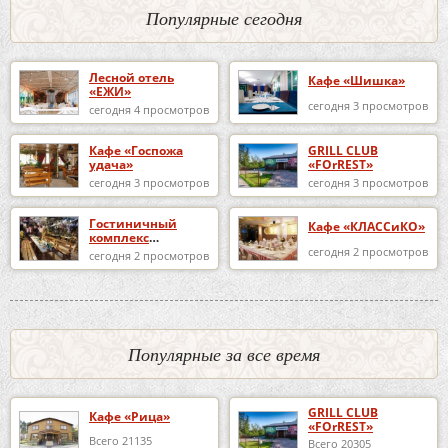
Популярные сегодня
Лесной отель
Кафе «Шишка»
«ЕЖИ»
сегодня 3 просмотров
сегодня 4 просмотров
Кафе «Госпожа
GRILL CLUB
удача»
«FOrREST»
сегодня 3 просмотров
сегодня 3 просмотров
Гостиничный
Кафе «КЛАССиКО»
комплекс
«Избушка в
сегодня 2 просмотров
сегодня 2 просмотров
Репном»
Популярные за все время
GRILL CLUB
Кафе «Рица»
«FOrREST»
Всего 21135
Всего 20305