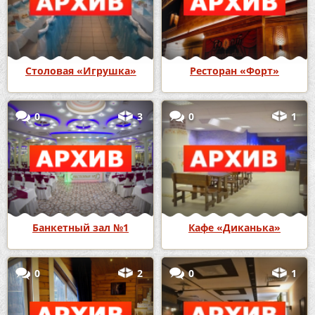
Столовая «Игрушка»
Ресторан «Форт»
0
3
0
1
Банкетный зал №1
Кафе «Диканька»
0
2
0
1