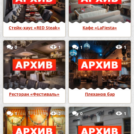
Стейк-хаус «RED Steak»
Кафе «LaFiesta»
0
1
1
1
Ресторан «Фестиваль»
Плеханов бар
1
2
0
1