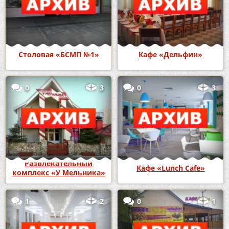
Столовая «БСМП №1»
Кафе «Дельфин»
0
3
0
3
Развлекательный
Кафе «Lunch Cafe»
комплекс «У Мельника»
1
2
0
1