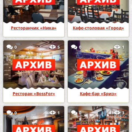
Ресторанчик «Ника»
Кафе-столовая «Город»
0
5
0
1
Ресторан «BossFor»
Кафе-бар «Бриз»
0
1
0
3