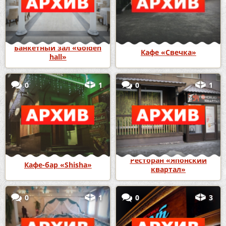
Банкетный зал «Golden
Кафе «Свечка»
hall»
0
1
0
1
Ресторан «Японский
Кафе-бар «Shisha»
квартал»
0
1
0
3