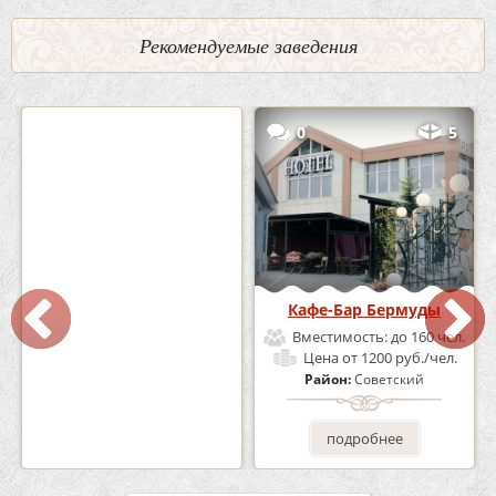
Рекомендуемые заведения
2
3
0
5
Кафе «Шишка»
Кафе-Бар Бермуды
Вместимость:
до 100 чел.
Вместимость:
до 160 чел.
Цена
от 1700 руб./чел.
Цена
от 1200 руб./чел.
Район:
Советский
Район:
Советский
подробнее
подробнее