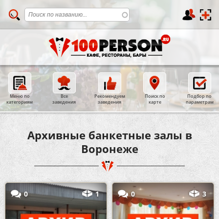
Меню по
Все
Рекомендуем
Поиск по
Подбор по
категориям
заведения
заведения
карте
параметрам
Архивные банкетные залы в
Воронеже
0
1
0
3