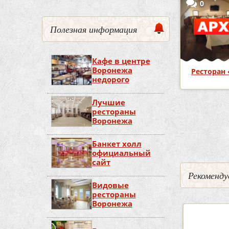
0
Полезная информация
Кафе в центре
Воронежа
Ресторан 
недорого
Лучшие
рестораны
Страницы
Воронежа
Банкет холл
официальный
сайт
Рекоменду
Видовые
рестораны
Воронежа
5
2
3