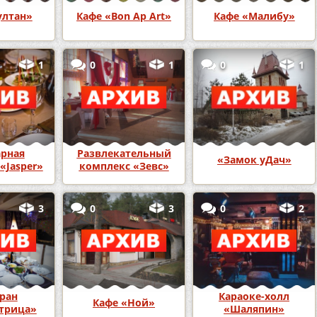
ултан»
Кафе «Bon Ap Art»
Кафе «Малибу»
1
0
1
0
1
рная
Развлекательный
«Замок уДач»
«Jasper»
комплекс «Зевс»
3
0
3
0
2
ран
Караоке-холл
Кафе «Ной»
трица»
«Шаляпин»