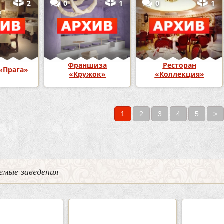
2
0
1
0
1
Франшиза
Ресторан
«Прага»
«Кружок»
«Коллекция»
1
2
3
4
5
>
емые заведения
2
3
0