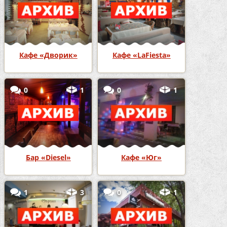
Кафе «Дворик»
Кафе «LaFiesta»
0
1
0
1
Бар «Diesel»
Кафе «Юг»
1
3
0
1