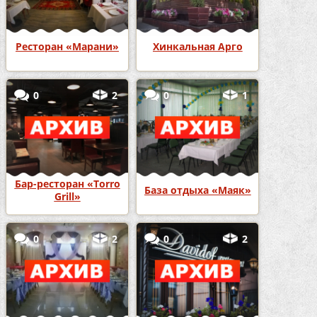
Ресторан «Марани»
Хинкальная Арго
0
2
0
1
Бар-ресторан «Torro
База отдыха «Маяк»
Grill»
0
2
0
2