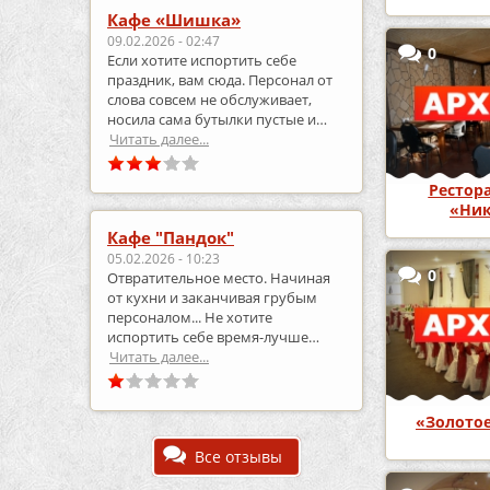
Кафе «Шишка»
09.02.2026 - 02:47
0
Если хотите испортить себе
праздник, вам сюда. Персонал от
слова совсем не обслуживает,
носила сама бутылки пустые и
приносила полные.
Читать далее...
Рестор
«Ни
Кафе "Пандок"
05.02.2026 - 10:23
0
Отвратительное место. Начиная
от кухни и заканчивая грубым
персоналом... Не хотите
испортить себе время-лучше
выберите что-то другое..
Читать далее...
«Золотое
Все отзывы