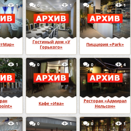
1
0
1
0
1
Гостиный дом «У
итМар»
Пиццерия «Park»
Горького»
1
0
1
0
4
ран
Ресторан «Адмирал
Кафе «Ива»
point»
Нельсон»
1
0
1
0
1