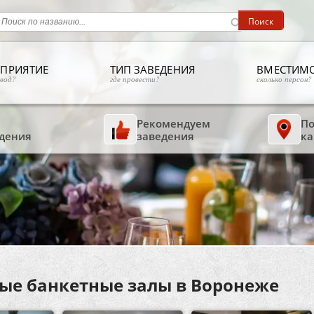
ПРИЯТИЕ
ТИП ЗАВЕДЕНИЯ
ВМЕСТИМ
овод?
где провести?
сколько персон?
Рекомендуем
По
дения
заведения
ка
ые банкетные залы в Воронеже