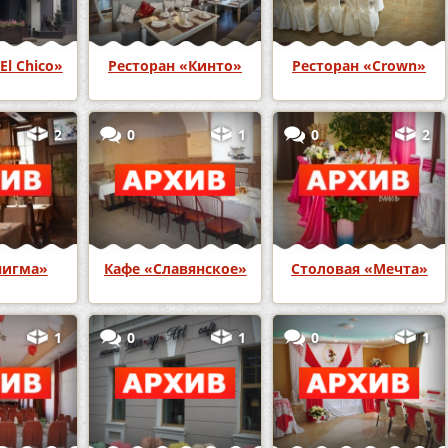
El Chico»
Ресторан «Кинто»
Ресторан «Crown»
2
0
1
0
2
нигма»
Кафе «Славянское»
Столовая «Мечта»
1
0
1
0
1