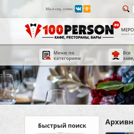
Мы в соц. сетях:
МЕРО
какой п
Меню по
Все
категориям
заве
Архивн
Быстрый поиск