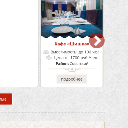
Бар Бермуды
Кафе «Шишка»
мость:
до 160 чел.
Вместимость:
до 100 чел.
от 1200 руб./чел.
Цена
от 1700 руб./чел.
он:
Советский
Район:
Советский
одробнее
подробнее
мые