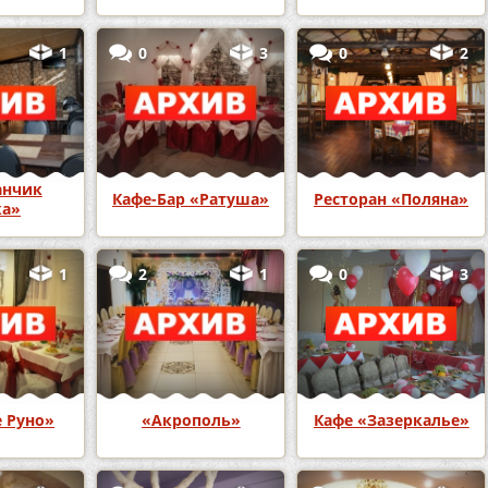
1
0
3
0
2
анчик
Кафе-Бар «Ратуша»
Ресторан «Поляна»
ка»
1
2
1
0
3
 Руно»
«Акрополь»
Кафе «Зазеркалье»