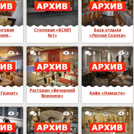
нговая
Столовая «БСМП
База отдыха
ания
№1»
«Лесная Сказка»
феев»
6
0
4
0
2
Ресторан «Вечерний
«Гранат»
Кафе «Намасте»
Воронеж»
2
2
1
0
3