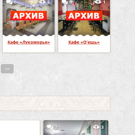
0
Б
0
1
Кафе «Лукоморье»
Кафе «О'ешь»
>>
5
2
3