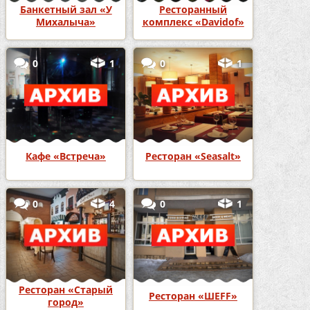
Банкетный зал «У
Ресторанный
Михалыча»
комплекс «Davidof»
0
1
0
1
Кафе «Встреча»
Ресторан «Seasalt»
0
4
0
1
Ресторан «Старый
Ресторан «ШЕFF»
город»