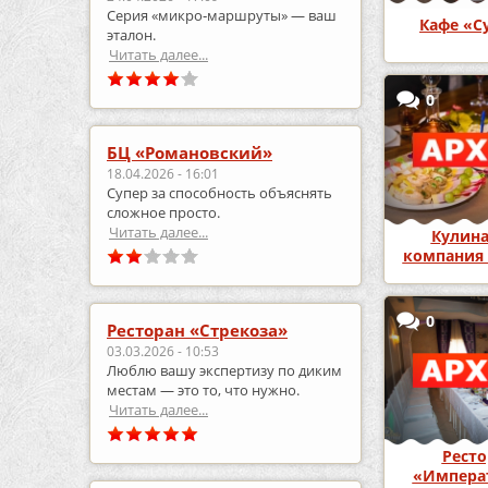
Серия «микро‑маршруты» — ваш
Кафе «С
эталон.
Читать далее...
0
БЦ «Романовский»
18.04.2026 - 16:01
Супер за способность объяснять
сложное просто.
Читать далее...
Кулина
компания 
0
Ресторан «Стрекоза»
03.03.2026 - 10:53
Люблю вашу экспертизу по диким
местам — это то, что нужно.
Читать далее...
Ресто
«Импера