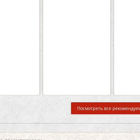
Кафе «Шишка»
Кафе-
Вместимость:
до 100 чел.
Вмести
Цена
от 1700 руб./чел.
Цена
Район:
Советский
Рай
подробнее
п
Посмотреть все рекомендуе
но просматривали