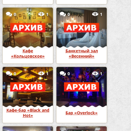
0
1
0
1
Кафе
Банкетный зал
«Кольцовское»
«Весенний»
0
1
0
1
Кафе-бар «Black and
Бар «Overlock»
Hot»