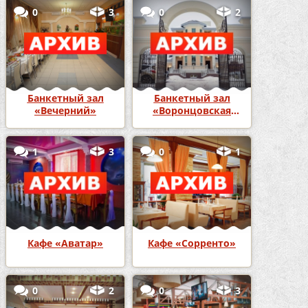
0
3
0
2
Банкетный зал
Банкетный зал
«Вечерний»
«Воронцовская
Усадьба»
1
3
0
1
Кафе «Аватар»
Кафе «Сорренто»
0
2
0
3